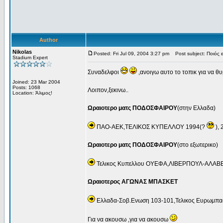
Author
Nikolas
Posted: Fri Jul 09, 2004 3:27 pm
Post subject: Ποιός εί
Stadium Expert
Συναδελφοι
,ανοιγω αυτο το τοπικ για να 
Joined: 23 Mar 2004
Posts: 1068
Λοιπον,ξεκινω..
Location: Άλιμος!
Ωραιοτερο ματς ΠΟΔΟΣΦΑΙΡΟΥ
(στην Ελλαδα)
ΠΑΟ-ΑΕΚ,ΤΕΛΙΚΟΣ ΚΥΠΕΛΛΟΥ 1994(?
), 
Ωραιοτερο ματς ΠΟΔΟΣΦΑΙΡΟΥ
(στο εξωτερικο)
Τελικος Κυπελλου ΟΥΕΦΑ,ΛΙΒΕΡΠΟΥΛ-ΑΛΑΒΕΖ
Ωραιοτερος ΑΓΩΝΑΣ ΜΠΑΣΚΕΤ
Ελλαδα-Σοβ.Ενωση 103-101,Τελικος Ευρωμπα
Για να ακουσω ,για να ακουσω