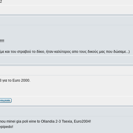
-2
!!!
με και του στραβού το δίκιο, ήταν καλύτερος απο τους δικούς μας που δώσαμε...)
 για το Euro 2000.
mou minei gia poli eine to Ollandia 2-3 Tsexia, Euro2004!
epipedo!