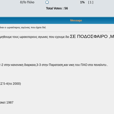
δ)Το Πόλο
1%
[ 1 ]
Total Votes : 56
Message
ναι ο ωραιότερος αγώνας που έχετε δεί;
ΣΕ ΠΟΔΟΣΦΑΙΡΟ ,
θυμηθουμε τους ωραιοτερους αγωνες που εχουμε δει
2-2 στην κανονικη διαρκεια,3-3 στην Παραταση,και νικη του ΠΑΟ στα πεναλντυ..
 5-4(το 2000)
σκετ 1987