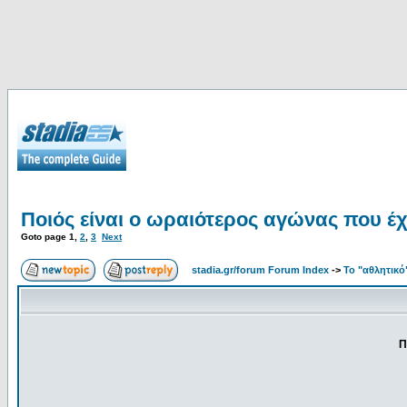
Ποιός είναι ο ωραιότερος αγώνας που έχε
Goto page
1
,
2
,
3
Next
stadia.gr/forum Forum Index
->
Το "αθλητικό
Π