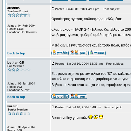
aristidis
Posted: Fri Jul 09, 2004 4:11 pm
Post subject:
Stadium Expert
Ωραιότερος αγώνας ποδοσφαίρου εδώ μέσα:
Joined: 04 Feb 2004
Posts: 1448
ολυμπιακοσ - ΠΑΟΚ 2-4 (Τελικός Κυπέλλου το 200
Location: Πουθενιστάν
Φοβερός αγώνας, φοβερή ομάδα, φοβερό αποτέλεσ
Μετά δεν με εντυπωσίασε κανείς τόσο πολύ, εκτός 
Back to top
Lothar_GR
Posted: Sat Jul 10, 2004 12:35 am
Post subject:
Full Member
Συμφωνω σχετικα με τον τελικο του '87 ως καλυτερ
και τελικα στη εκπνοη να ισοφαριζουμε, να πηγενουμ
Joined: 09 Jun 2004
Βεβαια τα λογια ειναι φτωχα να περιγραψουν τη εν
Posts: 392
Location: Αθηνα
Back to top
wizard
Posted: Sat Jul 10, 2004 5:48 pm
Post subject:
Senior Member
Beach volley γυναικών
Joined: 30 Apr 2004
Posts: 468