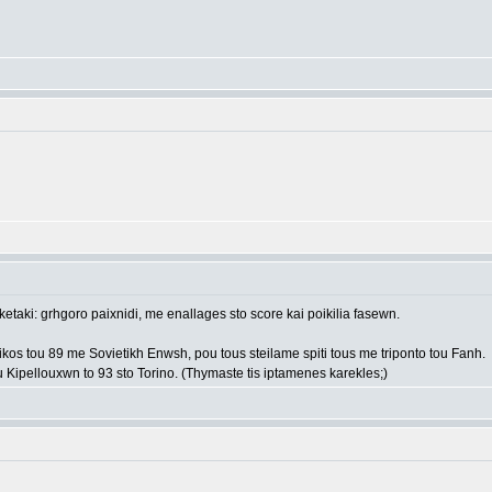
ketaki: grhgoro paixnidi, me enallages sto score kai poikilia fasewn.
likos tou 89 me Sovietikh Enwsh, pou tous steilame spiti tous me triponto tou Fanh.
ou Kipellouxwn to 93 sto Torino. (Thymaste tis iptamenes karekles;)