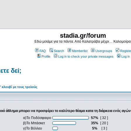
stadia.gr/forum
Εδώ μιλάμε για τα πάντα. Από Καλατράβα μέχρι… Καλομοίρα
FAQ
Search
Memberlist
Usergroups
Registe
Profile
Log in to check your private messages
Log in
τε δεί;
" κλουβί με τους τρελούς
οιό άθλημα μπορει να προσφέρει το καλύτερο θέαμα κατα τη διάρκεια ενός αγών
α)Το Ποδόσφαιρο
57%
[ 32 ]
β)Το Μπάσκετ
35%
[ 20 ]
γ)Το Βόλλευ
5%
[ 3 ]