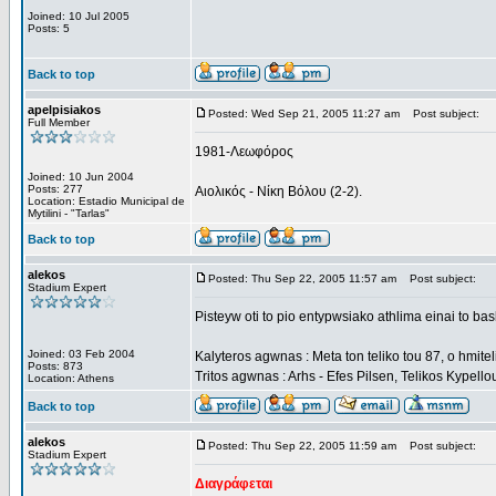
Joined: 10 Jul 2005
Posts: 5
Back to top
apelpisiakos
Posted: Wed Sep 21, 2005 11:27 am
Post subject:
Full Member
1981-Λεωφόρος
Joined: 10 Jun 2004
Posts: 277
Αιολικός - Νίκη Βόλου (2-2).
Location: Estadio Municipal de
Mytilini - "Tarlas"
Back to top
alekos
Posted: Thu Sep 22, 2005 11:57 am
Post subject:
Stadium Expert
Pisteyw oti to pio entypwsiako athlima einai to bas
Joined: 03 Feb 2004
Kalyteros agwnas : Meta ton teliko tou 87, o hmite
Posts: 873
Tritos agwnas : Arhs - Efes Pilsen, Telikos Kypell
Location: Athens
Back to top
alekos
Posted: Thu Sep 22, 2005 11:59 am
Post subject:
Stadium Expert
Διαγράφεται