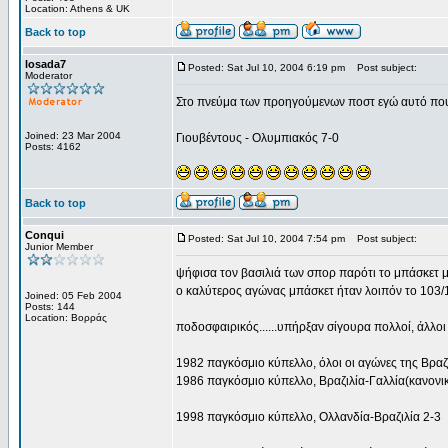
Location: Athens & UK
Back to top
losada7
Posted: Sat Jul 10, 2004 6:19 pm
Post subject:
Moderator
Στο πνεύμα των προηγούμενων ποστ εγώ αυτό που 
Joined: 23 Mar 2004
Γιουβέντους - Ολυμπιακός 7-0
Posts: 4162
Back to top
Conqui
Posted: Sat Jul 10, 2004 7:54 pm
Post subject:
Junior Member
ψήφισα τον βασιλιά των σπορ παρότι το μπάσκετ με
ο καλύτερος αγώνας μπάσκετ ήταν λοιπόν το 103/1
Joined: 05 Feb 2004
Posts: 144
Location: Βορράς
ποδοσφαιρικός......υπήρξαν σίγουρα πολλοί, άλλοι
1982 παγκόσμιο κύπελλο, όλοι οι αγώνες της Βραζ
1986 παγκόσμιο κύπελλο, Βραζιλία-Γαλλία(κανονι
1998 παγκόσμιο κύπελλο, Ολλανδία-Βραζιλία 2-3