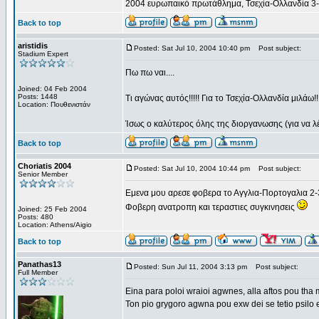
2004 ευρωπαικό πρωτάθλημα, Τσεχία-Ολλανδία 3
Back to top
aristidis
Posted: Sat Jul 10, 2004 10:40 pm
Post subject:
Stadium Expert
Πω πω ναι....
Joined: 04 Feb 2004
Posts: 1448
Τι αγώνας αυτός!!!!! Για το Τσεχία-Ολλανδία μιλάω!!!!
Location: Πουθενιστάν
Ίσως ο καλύτερος όλης της διοργανωσης (για να λέ
Back to top
Choriatis 2004
Posted: Sat Jul 10, 2004 10:44 pm
Post subject:
Senior Member
Εμενα μου αρεσε φοβερα το Αγγλια-Πορτογαλια 2-3
Φοβερη ανατροπη και τεραστιες συγκινησεις
Joined: 25 Feb 2004
Posts: 480
Location: Athens/Aigio
Back to top
Panathas13
Posted: Sun Jul 11, 2004 3:13 pm
Post subject:
Full Member
Eina para poloi wraioi agwnes, alla aftos pou tha 
Ton pio grygoro agwna pou exw dei se tetio psilo 