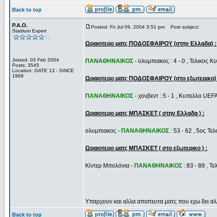
Back to top
P.A.O.
Posted: Fri Jul 09, 2004 3:51 pm
Post subject:
Stadium Expert
Ωραιοτερο ματς ΠΟΔΟΣΦΑΙΡΟΥ (στην Ελλαδα) :
Joined: 03 Feb 2004
ΠΑΝΑΘΗΝΑΙΚΟΣ
- ολυμπιακος : 4 - 0 , Τελικος 
Posts: 3545
Location: GATE 13 - SINCE
1966
Ωραιοτερο ματς ΠΟΔΟΣΦΑΙΡΟΥ (στο εξωτερικο) 
ΠΑΝΑΘΗΝΑΙΚΟΣ
- χονβεντ : 5 - 1 , Κυπελλο UEF
Ωραιοτερο ματς ΜΠΑΣΚΕΤ ( στην Ελλαδα ) :
ολυμπιακος -
ΠΑΝΑΘΗΝΑΙΚΟΣ
: 53 - 62 , 5ος Τε
Ωραιοτερο ματς ΜΠΑΣΚΕΤ ( στο εξωτερικο ) :
Κίντερ Μπολόνια -
ΠΑΝΑΘΗΝΑΙΚΟΣ
: 83 - 89 , 
Υπαρχουν και αλλα απιστευτα ματς που εχω δει α
Back to top