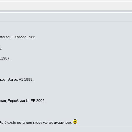
Κυπελλου Ελλαδας 1986 .
:
A 1987.
λικος πλει οφ Α1 1999 .
Τελικος Ευρωλιγκα ULEB 2002.
λλα διαλεξα αυτα που εχουν νωπες αναμνησεις