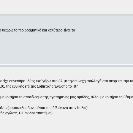
θεωρώ το πιο δραματικό και καλύτερο είναι το
 είχε συνεπάρει-ιδίως εκεί γύρω στο 87-με την συνεχή εναλλαγή στο σκορ και την τα
01 της εθνικής επί της Σοβιετικής Ένωσης το ΄87
 με κριτήριο το αποτέλεσμα της αγαπημένης μας ομάδος, άλλοι με κριτήριο το θέαμα.
ιλίας(συμπεριλαμβανομένου του 2/3 έναντι στην Ιταλία)
κός αγώνας 1-1 αν δεν απατώμαι)