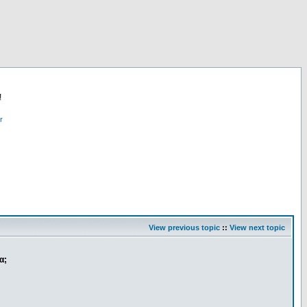
!
r
View previous topic
::
View next topic
α;