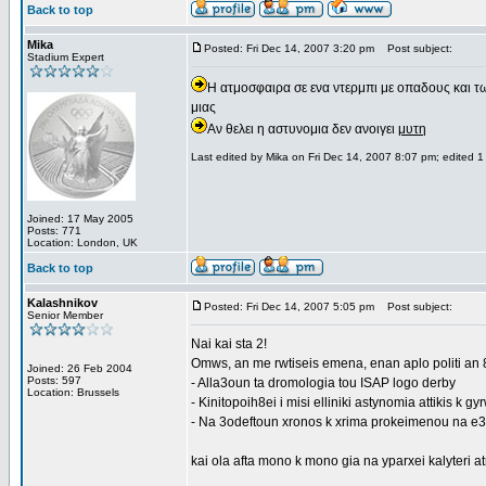
Back to top
Mika
Posted: Fri Dec 14, 2007 3:20 pm
Post subject:
Stadium Expert
Η ατμοσφαιρα σε ενα ντερμπι με οπαδους και τ
μιας
Αν θελει η αστυνομια δεν ανοιγει
μυτη
Last edited by Mika on Fri Dec 14, 2007 8:07 pm; edited 1 t
Joined: 17 May 2005
Posts: 771
Location: London, UK
Back to top
Kalashnikov
Posted: Fri Dec 14, 2007 5:05 pm
Post subject:
Senior Member
Nai kai sta 2!
Omws, an me rwtiseis emena, enan aplo politi an 
Joined: 26 Feb 2004
Posts: 597
- Alla3oun ta dromologia tou ISAP logo derby
Location: Brussels
- Kinitopoih8ei i misi elliniki astynomia attikis k 
- Na 3odeftoun xronos k xrima prokeimenou na e3as
kai ola afta mono k mono gia na yparxei kalyteri 