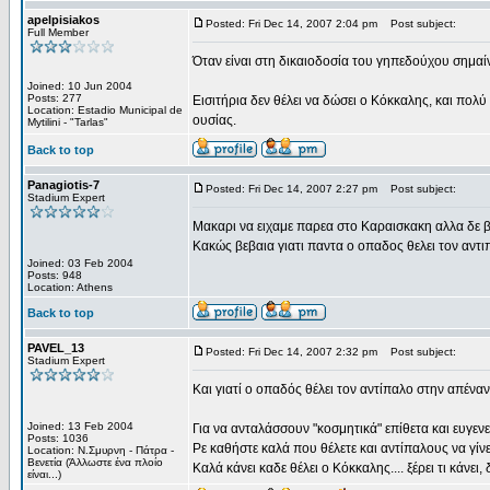
apelpisiakos
Posted: Fri Dec 14, 2007 2:04 pm
Post subject:
Full Member
Όταν είναι στη δικαιοδοσία του γηπεδούχου σημαίν
Joined: 10 Jun 2004
Posts: 277
Εισιτήρια δεν θέλει να δώσει ο Κόκκαλης, και πολ
Location: Estadio Municipal de
ουσίας.
Mytilini - "Tarlas"
Back to top
Panagiotis-7
Posted: Fri Dec 14, 2007 2:27 pm
Post subject:
Stadium Expert
Μακαρι να ειχαμε παρεα στο Καραισκακη αλλα δε β
Κακώς βεβαια γιατι παντα ο οπαδος θελει τον αντ
Joined: 03 Feb 2004
Posts: 948
Location: Athens
Back to top
PAVEL_13
Posted: Fri Dec 14, 2007 2:32 pm
Post subject:
Stadium Expert
Και γιατί ο οπαδός θέλει τον αντίπαλο στην απέναν
Joined: 13 Feb 2004
Για να ανταλάσσουν "κοσμητικά" επίθετα και ευγενεί
Posts: 1036
Ρε καθήστε καλά που θέλετε και αντίπαλους να γίνει
Location: Ν.Σμυρνη - Πάτρα -
Βενετία (Άλλωστε ένα πλοίο
Καλά κάνει καδε θέλει ο Κόκκαλης.... ξέρει τι κάνει
είναι...)