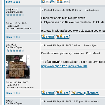
Back to top
projected
Posted: Fri Dec 14, 2007 11:26 pm
Post subject:
Stadium Expert
Problepw aneth nikh twn prasinwn.
O Olympiakos oso 8a exei sto mualo tou to CL, d
Joined: 18 Jul 2004
Posts: 1172
Location: Rome-Athens
p.s:
vag
h fwtografia pou exeis sto avatar sou eina
Back to top
vag3721
Posted: Fri Sep 19, 2008 2:09 am
Post subject:
Stadium Expert
Που θα γίνει ο φεςτινός τελικός του Κυπέλλου?
Τα μέχρι στιγμής αποτελέσματα και η επόμενη φάσ
http://www.sport-fm.gr/article/147101
Joined: 06 Feb 2005
Posts: 2392
Location: Naousa/Athens
Back to top
P.A.O.
Posted: Fri Sep 19, 2008 12:32 pm
Post subject:
Stadium Expert