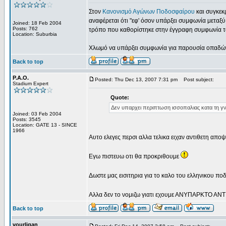
Στον
Κανονισμό Αγώνων Ποδοσφαίρου
και συγκεκ
αναφέρεται ότι "εφ' όσον υπάρξει συμφωνία μεταξ
Joined: 18 Feb 2004
Posts: 762
τρόπο που καθορίστηκε στην έγγραφη συμφωνία τ
Location: Suburbia
Χλωμό να υπάρξει συμφωνία για παρουσία οπαδώ
Back to top
P.A.O.
Posted: Thu Dec 13, 2007 7:31 pm
Post subject:
Stadium Expert
Quote:
Δεν υπαρχει περιπτωση ισσοπαλιας κατα τη γ
Joined: 03 Feb 2004
Posts: 3545
Location: GATE 13 - SINCE
1966
Αυτο ελεγες περσι αλλα τελικα ειχαν αντιθετη απ
Εγω πιστευω οτι θα προκριθουμε
Δωστε μας εισιτηρια για το καλο του ελληνικου π
Αλλα δεν το νομιζω γιατι εχουμε ΑΝΥΠΑΡΚΤΟ 
Back to top
vourligan