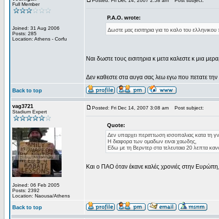
Posted: Fri Dec 14, 2007 2:58 am
Post subject:
Full Member
P.A.O. wrote:
Joined: 31 Aug 2006
Δωστε μας εισιτηρια για το καλο του ελληνικο
Posts: 285
Location: Athens - Corfu
Ναι δωστε τους εισιτηρια κ μετα καλεστε κ μια μερα
Δεν καθεστε στα αυγα σας λεω εγω που πετατε την
Back to top
vag3721
Posted: Fri Dec 14, 2007 3:08 am
Post subject:
Stadium Expert
Quote:
Δεν υπαρχει περιπτωση ισσοπαλιας κατα τη γ
Η διαφορα των ομαδων ειναι χαωδης,
Εδω με τη Βερντερ στα τελευταια 20 λεπτα καν
Και ο ΠΑΟ όταν έκανε καλές χρονιές στην Ευρώπη
Joined: 06 Feb 2005
Posts: 2392
Location: Naousa/Athens
Back to top