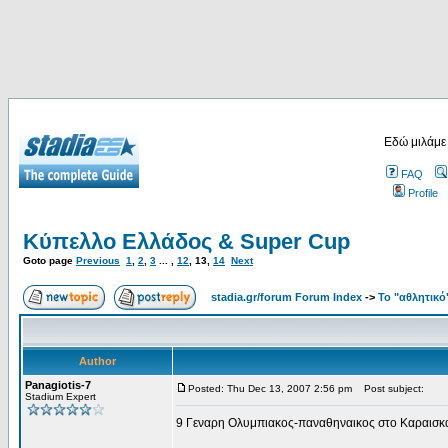
Εδώ μιλάμε
FAQ
Profile
Κύπελλο Ελλάδος & Super Cup
Goto page
Previous
1
,
2
,
3
... ,
12
,
13
,
14
Next
stadia.gr/forum Forum Index
->
Το "αθλητικό
Author
Panagiotis-7
Posted: Thu Dec 13, 2007 2:56 pm
Post subject:
Stadium Expert
9 Γεναρη Ολυμπιακος-παναθηναικος στο Καραισκακ