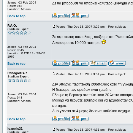
Joined: 03 Feb 2004
Δε θα μπορουσε να υπαρχει καλυτερο ξεκινημα για 
Posts: 948
Location: Athens
Back to top
P.A.O.
Posted: Thu Dec 13, 2007 3:25 pm
Post subject:
Stadium Expert
Σε περιπτωση ισοπαλιας , παιζουμε στο "Αποστολο
Δικαιουμαστε 10.000 εισιτηρια
Joined: 03 Feb 2004
Posts: 3545
Location: GATE 13 - SINCE
1966
Back to top
Panagiotis-7
Posted: Thu Dec 13, 2007 3:51 pm
Post subject:
Stadium Expert
Δεν υπαρχει περιπτωση ισσοπαλιας κατα τη γνωμη
Η διαφορα των ομαδων ειναι χαωδης,
Joined: 03 Feb 2004
Εδω με τη Βερντερ στα τελευταια 20 λεπτα καναμε 
Posts: 948
Μακαρι να περνατε εισιτηρια και να ερχοσασταν αλλα
Location: Athens
εισιτηρια.
Δυο γλεντια σε 4 μερες δεν ειναι καθολου ασχημα...
Back to top
ioannis31
Posted: Thu Dec 13, 2007 4:31 pm
Post subject:
Stadium Expert