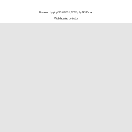
Powered by
phpBB
© 2001, 2005 phpBB Group
Web hosting by
isol.gr