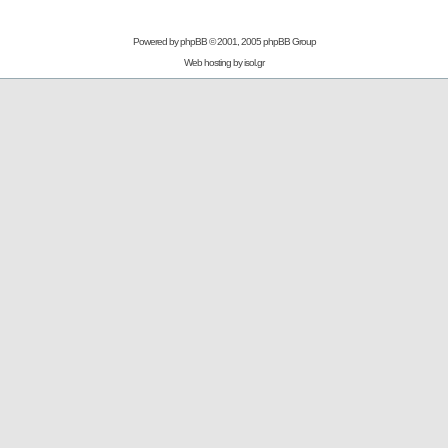
Powered by
phpBB
© 2001, 2005 phpBB Group
Web hosting by
isol.gr