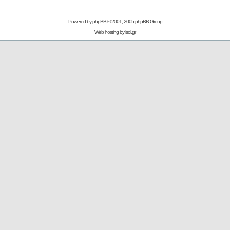
Powered by
phpBB
© 2001, 2005 phpBB Group
Web hosting by
isol.gr