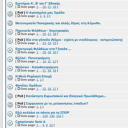
Εισιτήρια Α', Β' και Γ' Εθνικής
[
Goto page:
1
...
26
,
27
,
28
]
[ Poll ]
Η Αγαπημένη μας Ομάδα
[
Goto page:
1
,
2
,
3
,
4
]
Μετονομασία Παναχαικής και αλλής έδρας στη Κόρινθο.
Παρουσία Φιλάθλων - Χορογραφίες
[
Goto page:
1
...
26
,
27
,
28
]
[ Poll ]
Βία στα γήπεδα (Νόμοι - σχέση με συνδέσμους - αντιμετώπιση)
[
Goto page:
1
...
23
,
24
,
25
]
Επιστροφή Φιλάθλων στα Γήπεδα ...
[
Goto page:
1
...
28
,
29
,
30
]
Βόλλεϊ - Πετοσφαίριση
[
Goto page:
1
...
10
,
11
,
12
]
Μπάσκετ - Καλαθοσφαίριση
[
Goto page:
1
...
57
,
58
,
59
]
Η Μετά-Ρεχάγκελ Εποχή
[
Goto page:
1
,
2
]
Φανέλες Ομάδων
[
Goto page:
1
...
25
,
26
,
27
]
[ Poll ]
Κατάκτηση Ευρωπαϊκού και Eλληνικό Πρωτάθλημα...
[ Poll ]
Συμφωνειτε με τις μετακινησεις οπαδων?
[
Goto page:
1
,
2
]
Εδώ κολλάνε τα πάντα για τα ΣΠΟΡ
[
Goto page:
1
...
129
,
130
,
131
]
Campionato Serie A
[
Goto page:
1
...
8
,
9
,
10
]