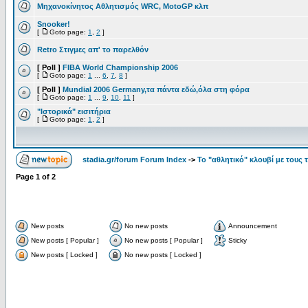
Μηχανοκίνητος Αθλητισμός WRC, MotoGP κλπ
Snooker!
[
Goto page:
1
,
2
]
Retro Στιγμες απ' το παρελθόν
[ Poll ]
FIBA World Championship 2006
[
Goto page:
1
...
6
,
7
,
8
]
[ Poll ]
Mundial 2006 Germany,τα πάντα εδώ,όλα στη φόρα
[
Goto page:
1
...
9
,
10
,
11
]
"Ιστορικά" εισιτήρια
[
Goto page:
1
,
2
]
stadia.gr/forum Forum Index
->
Το "αθλητικό" κλουβί με τους 
Page
1
of
2
New posts
No new posts
Announcement
New posts [ Popular ]
No new posts [ Popular ]
Sticky
New posts [ Locked ]
No new posts [ Locked ]