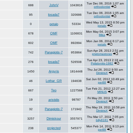
Tue Dec 06, 2016 1:07 am
JohnV
688
1043816
orthodontist
Tue Dec 06, 2016 1:05 am
losada7
95
320686
orthodontist
Wed May 13, 2015 8:50 pm
0
petalo
53334
petalo
Mon May 04, 2015 3:07 pm
OMF
678
1106831
Mika
Mon Jan 06, 2014 6:17 pm
OMF
602
892894
petalo
Sun Apr 28, 2013 2:51 pm
Panagiotis-7
742
953864
prwtomastoras
Tue Apr 23, 2013 2:18 am
losada7
276
526508
Psilalonitis-1982
Thu Jul 26, 2012 9:50 am
Argyris
1450
1814448
DimitrisX
Sat Jun 02, 2012 10:49 pm
Lothar_GR
46
194638
per88
Tue Feb 21, 2012 12:27 am
Teo
667
1227568
MINUS
Fri May 20, 2011 3:50 pm
19
aristidis
98787
DimitrisX
Thu May 19, 2011 10:58 pm
Panagiotis-7
32
171942
DimitrisX
Thu Mar 17, 2011 7:05 pm
Dimiskour
3257
3557971
billy8181
Mon Feb 14, 2011 9:13 pm
projected
238
545377
per88