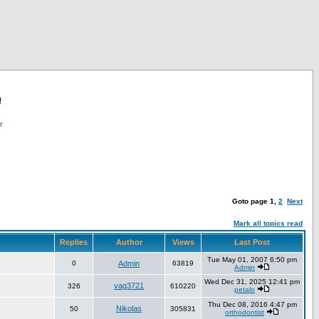
!
r
Goto page
1
,
2
Next
Mark all topics read
Replies
Author
Views
Last Post
Tue May 01, 2007 6:50 pm
0
Admin
63819
Admin
Wed Dec 31, 2025 12:41 pm
vag3721
326
610220
petalo
Thu Dec 08, 2016 4:47 pm
Nikolas
50
305831
orthodontist