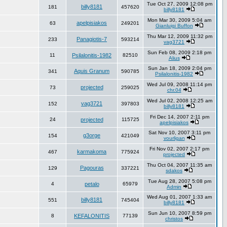
Tue Oct 27, 2009 12:08 pm
billy8181
181
457620
billy8181
Mon Mar 30, 2009 5:04 am
apelpisiakos
63
249201
Gianluigi Buffon
Thu Mar 12, 2009 11:32 pm
Panagiotis-7
233
593214
vag3721
Sun Feb 08, 2009 2:18 pm
11
Psilalonitis-1982
82510
Alius
Sun Jan 18, 2009 2:04 pm
Aquis Granum
341
590785
Psilalonitis-1982
Wed Jul 09, 2008 11:14 pm
projected
73
259025
chr.04
Wed Jul 02, 2008 12:25 am
vag3721
152
397803
billy8181
Fri Dec 14, 2007 2:11 pm
24
projected
115725
apelpisiakos
Sat Nov 10, 2007 3:11 pm
g3orge
154
421049
vourligan
Fri Nov 02, 2007 2:17 pm
karmakoma
467
775924
projected
Thu Oct 04, 2007 11:35 am
Pagouras
129
337221
sdakos
Tue Aug 28, 2007 5:08 pm
4
petalo
65979
Admin
Wed Aug 01, 2007 1:33 am
billy8181
551
745404
billy8181
Sun Jun 10, 2007 8:59 pm
8
KEFALONITIS
77139
christos