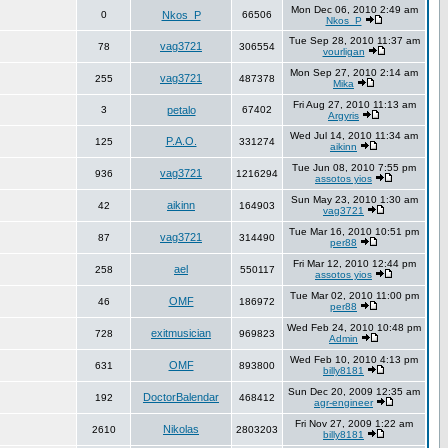
Mon Dec 06, 2010 2:49 am
0
Nkos_P
66506
Nkos_P
Tue Sep 28, 2010 11:37 am
vag3721
78
306554
vourligan
Mon Sep 27, 2010 2:14 am
vag3721
255
487378
Mika
Fri Aug 27, 2010 11:13 am
3
petalo
67402
Argyris
Wed Jul 14, 2010 11:34 am
P.A.O.
125
331274
aikinn
Tue Jun 08, 2010 7:55 pm
vag3721
936
1216294
assotos yios
Sun May 23, 2010 1:30 am
aikinn
42
164903
vag3721
Tue Mar 16, 2010 10:51 pm
vag3721
87
314490
per88
Fri Mar 12, 2010 12:44 pm
ael
258
550117
assotos yios
Tue Mar 02, 2010 11:00 pm
OMF
46
186972
per88
Wed Feb 24, 2010 10:48 pm
exitmusician
728
969823
Admin
Wed Feb 10, 2010 4:13 pm
OMF
631
893800
billy8181
Sun Dec 20, 2009 12:35 am
DoctorBalendar
192
468412
agr-engineer
Fri Nov 27, 2009 1:22 am
Nikolas
2610
2803203
billy8181