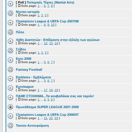
[ Poll ]
Πολεμικές Τέχνες (Martial Αrts)
[
Goto page:
1
...
6
,
7
,
8
]
Ντοπο-υστερία
[
Goto page:
1
,
2
,
3
]
Champions League & UEFA Cup 2007/08
[
Goto page:
1
...
8
,
9
,
10
]
Πόλο
Λάθη Διαιτητών - Επίδραση στην εξέλιξη των αγώνων
[
Goto page:
1
...
12
,
13
,
14
]
Στίβος
[
Goto page:
1
,
2
,
3
]
Euro 2008
[
Goto page:
1
...
5
,
6
,
7
]
Fantasy Football
Emblems - Εμβλήματα
[
Goto page:
1
...
5
,
6
,
7
]
Euroleague
[
Goto page:
1
...
17
,
18
,
19
]
ΠΑΜΕ ΣΤΟΙΧΗΜΑ...Τα κουβαδάκια σας και ταμείο!
[
Goto page:
1
...
4
,
5
,
6
]
Πρωτάθλημα SUPER LEAGUE 2007-2008
Champions League & UEFA Cup 2006/07
[
Goto page:
1
...
21
,
22
,
23
]
Tennis-Αντισφαίριση