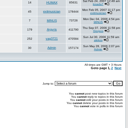
Sat Feb 24, 2007 12:49 am
14
HUMAX
85631
losada7
Mon Feb 05, 2007 11:17 pm
exitmusician
45
178444
exitmusician
Mon Dec 04, 2006 4:54 pm
7
MINUS
73726
MINUS
Thu Sep 07, 2006 11:58 pm
Argyris
179
411790
Giorgos
Sun Jul 30, 2006 11:59 am
vag3721
252
470584
alekos
Sun May 28, 2006 2:07 pm
Admin
30
157174
Admin
All times are GMT + 3 Hours
Goto page
1
,
2
Next
Jump to:
You
cannot
post new topics in this forum
You
cannot
reply to topics in this forum
You
cannot
edit your posts in this forum
You
cannot
delete your posts in this forum
You
cannot
vote in polls in this forum