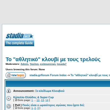
Το "αθλητικό" κλουβί με τους τρελούς
Moderators:
Admin
,
Ypsilon
,
exitmusician
,
losada7
Users browsing this forum: None
stadia.gr/forum Forum Index
->
Το "αθλητικό" κλουβί με τους 
Announcement:
Ξε-κλείδωμα Κλουβιού
Κύπελλο Ελλάδος & Super Cup
[
Goto page:
1
...
12
,
13
,
14
]
[ Poll ]
Ποιός είναι ο ωραιότερος αγώνας που έχετε δεί;
[
Goto page:
1
,
2
,
3
]