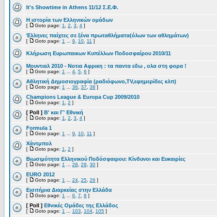
It's Showtime in Athens 11/12 Σ.Ε.Φ.
Η ιστορία των Ελληνικών ομάδων
[
Goto page:
1
,
2
,
3
,
4
]
Έλληνες παίχτες σε ξένα πρωταθλήματα(όλων των αθλημάτων)
[
Goto page:
1
...
9
,
10
,
11
]
Κλήρωση Ευρωπαικων Κυπέλλων Ποδοσφαίρου 2010/11
Μουντιαλ 2010 - Νοτια Αφρικη : τα παντα εδω , ολα στη φορα !
[
Goto page:
1
...
4
,
5
,
6
]
Αθλητική Δημοσιογραφία (ραδιόφωνο,TV,εφημερίδες κλπ)
[
Goto page:
1
...
36
,
37
,
38
]
Champions League & Europa Cup 2009/2010
[
Goto page:
1
,
2
]
[ Poll ]
Β' και Γ' Εθνική
[
Goto page:
1
,
2
,
3
,
4
]
Formula 1
[
Goto page:
1
...
9
,
10
,
11
]
Χάντμπολ
[
Goto page:
1
,
2
]
Βιωσιμότητα Ελληνικού Ποδόσφαιρου: Κίνδυνοι και Ευκαιρίες
[
Goto page:
1
...
28
,
29
,
30
]
EURO 2012
[
Goto page:
1
...
24
,
25
,
26
]
Εισιτήρια Διαρκείας στην Ελλάδα
[
Goto page:
1
...
6
,
7
,
8
]
[ Poll ]
Εθνικές Ομάδες της Ελλάδος
[
Goto page:
1
...
103
,
104
,
105
]