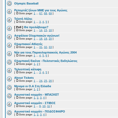
Olympic Baseball
Ρεπορτάζ ξένων ΜΜΕ για τους Αγώνες
[
Goto page:
1
...
67
,
68
,
69
]
Τελετή Λήξης
[
Goto page:
1
...
3
,
4
,
5
]
[ Poll ]
Θα προλάβουμε?
[
Goto page:
1
...
14
,
15
,
16
]
Ασφάλεια Ολυμπιακών αγώνων!
[
Goto page:
1
...
18
,
19
,
20
]
Ολυμπιακοί Αθλητές
[
Goto page:
1
...
31
,
32
,
33
]
Νέα για τους Παραολυμπιακούς Αγώνες 2004
[
Goto page:
1
...
4
,
5
,
6
]
Ολυμπιακή Εικόνα - Πολιτιστικές Εκδηλώσεις
[
Goto page:
1
,
2
]
Τηλεοπτική κάλυψη
[
Goto page:
1
...
3
,
4
,
5
]
About Tickets
[
Goto page:
1
...
24
,
25
,
26
]
Μονιμα οι Ο.Α Στη Ελλαδα
[
Goto page:
1
,
2
]
Αγωνιστικό κομμάτι - ΜΠΑΣΚΕΤ
[
Goto page:
1
,
2
,
3
,
4
]
Αγωνιστικό κομμάτι - ΣΤΙΒΟΣ
[
Goto page:
1
...
9
,
10
,
11
]
Αγωνιστικό κομμάτι - ΠΟΔΟΣΦΑΙΡΟ
[
Goto page:
1
,
2
,
3
,
4
]