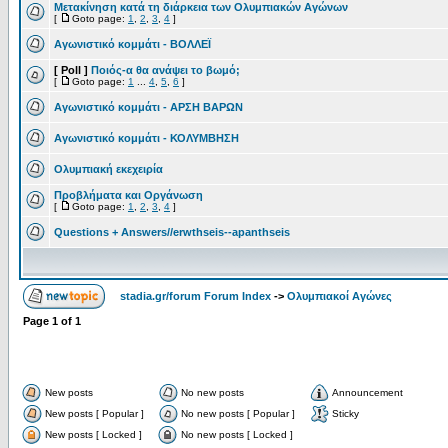
Μετακίνηση κατά τη διάρκεια των Ολυμπιακών Αγώνων
[
Goto page:
1
,
2
,
3
,
4
]
Αγωνιστικό κομμάτι - ΒΟΛΛΕΪ
[ Poll ]
Ποιός-α θα ανάψει το βωμό;
[
Goto page:
1
...
4
,
5
,
6
]
Αγωνιστικό κομμάτι - ΑΡΣΗ ΒΑΡΩΝ
Αγωνιστικό κομμάτι - ΚΟΛΥΜΒΗΣΗ
Oλυμπιακή εκεχειρία
Προβλήματα και Οργάνωση
[
Goto page:
1
,
2
,
3
,
4
]
Questions + Answers//erwthseis--apanthseis
stadia.gr/forum Forum Index
->
Ολυμπιακοί Αγώνες
Page
1
of
1
New posts
No new posts
Announcement
New posts [ Popular ]
No new posts [ Popular ]
Sticky
New posts [ Locked ]
No new posts [ Locked ]