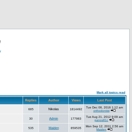
!
r
Mark all topics read
Replies
Author
Views
Last Post
Tue Dec 06, 2016 1:12 am
Nikolas
685
1814492
orthodontist
Tue Aug 21, 2012 9:09 am
Admin
30
177983
panos81c
Mon Sep 12, 2011 2:56 am
Maiden
535
859535
Maiden