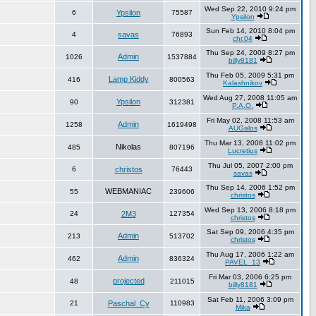
Wed Sep 22, 2010 9:24 pm
6
Ypsilon
75587
Ypsilon
Sun Feb 14, 2010 8:04 pm
4
savas
76893
chr.04
Thu Sep 24, 2009 8:27 pm
Admin
1026
1537884
billy8181
Thu Feb 05, 2009 5:31 pm
Lamp Kiddy
416
800563
Kalashnikov
Wed Aug 27, 2008 11:05 am
Ypsilon
90
312381
P.A.O.
Fri May 02, 2008 11:53 am
Admin
1258
1619498
AUGalos
Thu Mar 13, 2008 11:02 pm
Nikolas
485
807196
Lucretius
Thu Jul 05, 2007 2:00 pm
6
christos
76443
savas
Thu Sep 14, 2006 1:52 pm
WEBMANIAC
55
239606
christos
Wed Sep 13, 2006 8:18 pm
24
2M3
127354
christos
Sat Sep 09, 2006 4:35 pm
Admin
213
513702
christos
Thu Aug 17, 2006 1:22 am
Admin
462
836324
PAVEL_13
Fri Mar 03, 2006 6:25 pm
projected
48
211015
billy8181
Sat Feb 11, 2006 3:09 pm
21
Paschal_Cy
110983
Mika