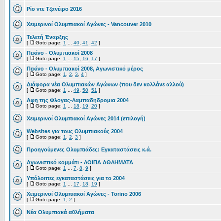
Ρίο ντε Τζανέιρο 2016
Χειμερινοί Ολυμπιακοί Αγώνες - Vancouver 2010
Τελετή Έναρξης
[
Goto page:
1
...
40
,
41
,
42
]
Πεκίνο - Ολυμπιακοί 2008
[
Goto page:
1
...
15
,
16
,
17
]
Πεκίνο - Ολυμπιακοί 2008, Αγωνιστικό μέρος
[
Goto page:
1
,
2
,
3
,
4
]
Διάφορα νέα Ολυμπιακών Αγώνων (που δεν κολλάνε αλλού)
[
Goto page:
1
...
49
,
50
,
51
]
Αφη της Φλογας-Λαμπαδηδρομια 2004
[
Goto page:
1
...
18
,
19
,
20
]
Χειμερινοί Ολυμπιακοί Αγώνες 2014 (επιλογή)
Websites για τους Ολυμπιακούς 2004
[
Goto page:
1
,
2
,
3
]
Προηγούμενες Ολυμπιάδες: Εγκαταστάσεις κ.ά.
Αγωνιστικό κομμάτι - ΛΟΙΠΑ ΑΘΛΗΜΑΤΑ
[
Goto page:
1
...
7
,
8
,
9
]
Υπόλοιπες εγκαταστάσεις για το 2004
[
Goto page:
1
...
17
,
18
,
19
]
Χειμερινοί Ολυμπιακοί Αγώνες - Torino 2006
[
Goto page:
1
,
2
]
Νέα Ολυμπιακά αθλήματα