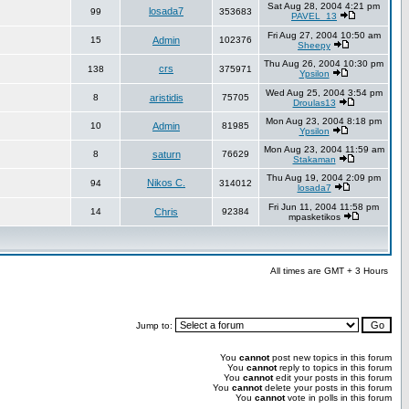
Sat Aug 28, 2004 4:21 pm
losada7
99
353683
PAVEL_13
Fri Aug 27, 2004 10:50 am
15
Admin
102376
Sheepy
Thu Aug 26, 2004 10:30 pm
crs
138
375971
Ypsilon
Wed Aug 25, 2004 3:54 pm
8
aristidis
75705
Droulas13
Mon Aug 23, 2004 8:18 pm
10
Admin
81985
Ypsilon
Mon Aug 23, 2004 11:59 am
8
saturn
76629
Stakaman
Thu Aug 19, 2004 2:09 pm
Nikos C.
94
314012
losada7
Fri Jun 11, 2004 11:58 pm
14
Chris
92384
mpasketikos
All times are GMT + 3 Hours
Jump to:
You
cannot
post new topics in this forum
You
cannot
reply to topics in this forum
You
cannot
edit your posts in this forum
You
cannot
delete your posts in this forum
You
cannot
vote in polls in this forum