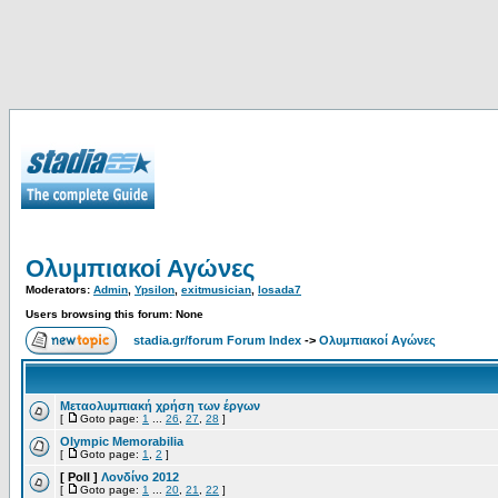
Ολυμπιακοί Αγώνες
Moderators:
Admin
,
Ypsilon
,
exitmusician
,
losada7
Users browsing this forum: None
stadia.gr/forum Forum Index
->
Ολυμπιακοί Αγώνες
Μεταολυμπιακή χρήση των έργων
[
Goto page:
1
...
26
,
27
,
28
]
Olympic Μemorabilia
[
Goto page:
1
,
2
]
[ Poll ]
Λονδίνο 2012
[
Goto page:
1
...
20
,
21
,
22
]