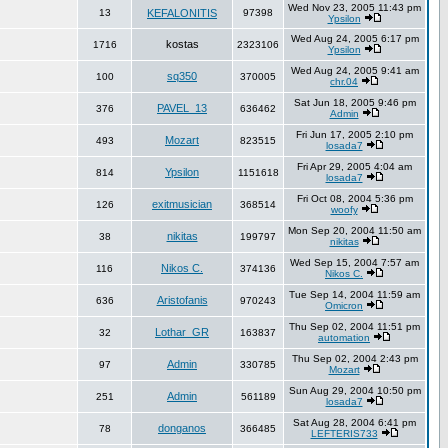
Wed Nov 23, 2005 11:43 pm
13
KEFALONITIS
97398
Ypsilon
Wed Aug 24, 2005 6:17 pm
kostas
1716
2323106
Ypsilon
Wed Aug 24, 2005 9:41 am
sq350
100
370005
chr.04
Sat Jun 18, 2005 9:46 pm
PAVEL_13
376
636462
Admin
Fri Jun 17, 2005 2:10 pm
Mozart
493
823515
losada7
Fri Apr 29, 2005 4:04 am
Ypsilon
814
1151618
losada7
Fri Oct 08, 2004 5:36 pm
exitmusician
126
368514
woofy
Mon Sep 20, 2004 11:50 am
nikitas
38
199797
nikitas
Wed Sep 15, 2004 7:57 am
Nikos C.
116
374136
Nikos C.
Tue Sep 14, 2004 11:59 am
Aristofanis
636
970243
Omicron
Thu Sep 02, 2004 11:51 pm
Lothar_GR
32
163837
automation
Thu Sep 02, 2004 2:43 pm
Admin
97
330785
Mozart
Sun Aug 29, 2004 10:50 pm
Admin
251
561189
losada7
Sat Aug 28, 2004 6:41 pm
donganos
78
366485
LEFTERIS733