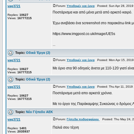
vag3721
Forum:
Υποδομές και έργα
Posted: Sun Apr 28, 2019
Ποστάρισμα και από μένα μετά από αρκετό καιρό.
Replies:
10627
Views:
16777215
Έχω ανεβάσει ένα screenshot στο παρακάτω link 
https://www.imgpost.co.uk/image/UE5s
...
Topic:
Οδικά Έργα (2)
vag3721
Forum:
Υποδομές και έργα
Posted: Mon Apr 15, 2019
Με όριο στα 90 οδηγείς άνετα με 110-120 γιατί είν
Replies:
10627
Views:
16777215
Topic:
Οδικά Έργα (2)
vag3721
Forum:
Υποδομές και έργα
Posted: Thu Apr 11, 2019
Ποστάρισμα μετά απο αρκετά χρόνια.
Replies:
10627
Views:
16777215
Με το έργο της Παράκαμψης Συκεώνας ο δρόμος Λάρι
Topic:
Νέο Γήπεδο ΑΕΚ
vag3721
Forum:
Γήπεδα ποδοσφαίρου
Posted: Thu May 24, 2
Παλιά σου τέχνη
Replies:
1401
Views:
2035937