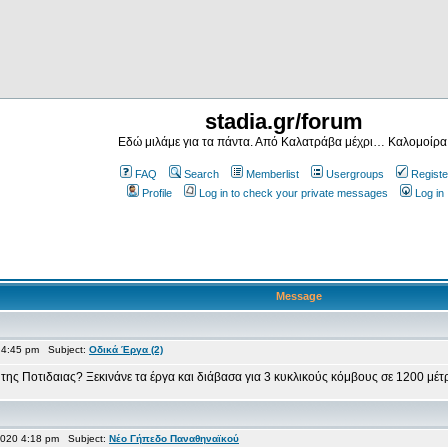
stadia.gr/forum
Εδώ μιλάμε για τα πάντα. Από Καλατράβα μέχρι… Καλομοίρα
FAQ
Search
Memberlist
Usergroups
Registe
Profile
Log in to check your private messages
Log in
Message
 4:45 pm Subject:
Οδικά Έργα (2)
 της Ποτιδαιας? Ξεκινάνε τα έργα και διάβασα για 3 κυκλικούς κόμβους σε 1200 μέ
020 4:18 pm Subject:
Νέο Γήπεδο Παναθηναϊκού