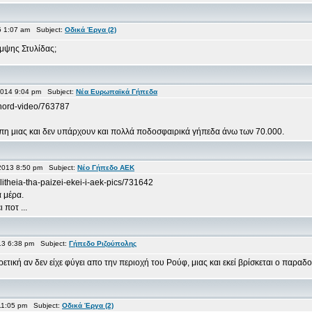
 1:07 am Subject:
Οδικά Έργα (2)
μψης Στυλίδας;
014 9:04 pm Subject:
Νέα Ευρωπαϊκά Γήπεδα
genord-video/763787
ώπη μιας και δεν υπάρχουν και πολλά ποδοσφαιρικά γήπεδα άνω των 70.000.
2013 8:50 pm Subject:
Νέο Γήπεδο ΑΕΚ
itheia-tha-paizei-ekei-i-aek-pics/731642
α μέρα.
 ποτ ...
13 6:38 pm Subject:
Γήπεδο Ριζούπολης
τική αν δεν είχε φύγει απο την περιοχή του Ρούφ, μιας και εκεί βρίσκεται ο παρα
11:05 pm Subject:
Οδικά Έργα (2)