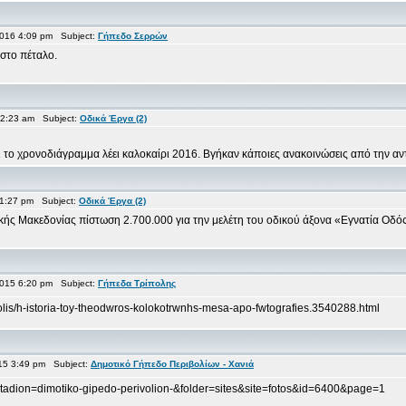
016 4:09 pm Subject:
Γήπεδο Σερρών
 στο πέταλο.
 2:23 am Subject:
Οδικά Έργα (2)
ι το χρονοδιάγραμμα λέει καλοκαίρι 2016. Βγήκαν κάποιες ανακοινώσεις από την αντι
11:27 pm Subject:
Οδικά Έργα (2)
κής Μακεδονίας πίστωση 2.700.000 για την μελέτη του οδικού άξονα «Εγνατία Ο
015 6:20 pm Subject:
Γήπεδα Τρίπολης
polis/h-istoria-toy-theodwros-kolokotrwnhs-mesa-apo-fwtografies.3540288.html
015 3:49 pm Subject:
Δημοτικό Γήπεδο Περιβολίων - Χανιά
stadion=dimotiko-gipedo-perivolion-&folder=sites&site=fotos&id=6400&page=1