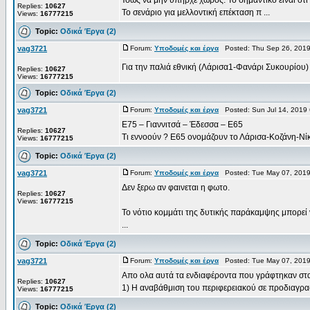
Ίσως να μην υπήρχε χώρος. Το σημαντικό είναι ότι
Replies:
10627
Το σενάριο για μελλοντική επέκταση π ...
Views:
16777215
Topic:
Οδικά Έργα (2)
vag3721
Forum:
Υποδομές και έργα
Posted: Thu Sep 26, 2019
Για την παλιά εθνική (Λάρισα1-Φανάρι Συκουρίου) μ
Replies:
10627
Views:
16777215
Topic:
Οδικά Έργα (2)
vag3721
Forum:
Υποδομές και έργα
Posted: Sun Jul 14, 2019
Ε75 – Γιαννιτσά – Έδεσσα – Ε65
Replies:
10627
Τι εννοούν ? Ε65 ονομάζουν το Λάρισα-Κοζάνη-Νί
Views:
16777215
Topic:
Οδικά Έργα (2)
vag3721
Forum:
Υποδομές και έργα
Posted: Tue May 07, 2019
Δεν ξερω αν φαινεται η φωτο.
Replies:
10627
Views:
16777215
Το νότιο κομμάτι της δυτικής παράκαμψης μπορεί 
...
Topic:
Οδικά Έργα (2)
vag3721
Forum:
Υποδομές και έργα
Posted: Tue May 07, 2019
Απο ολα αυτά τα ενδιαφέροντα που γράφτηκαν στα 
Replies:
10627
1) Η αναβάθμιση του περιφερειακού σε προδιαγραφ
Views:
16777215
Topic:
Οδικά Έργα (2)