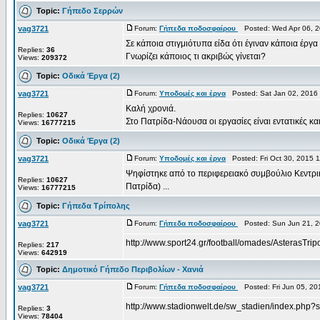
Topic:
Γήπεδο Σερρών
vag3721
Forum:
Γήπεδα ποδοσφαίρου
Posted: Wed Apr 06, 2
Σε κάποια στιγμιότυπα είδα ότι έγιναν κάποια έργα
Replies:
36
Γνωρίζει κάποιος τι ακριβώς γίνεται?
Views:
209372
Topic:
Οδικά Έργα (2)
vag3721
Forum:
Υποδομές και έργα
Posted: Sat Jan 02, 2016
Καλή χρονιά.
Replies:
10627
Στο Πατρίδα-Νάουσα οι εργασίες είναι εντατικές κα
Views:
16777215
Topic:
Οδικά Έργα (2)
vag3721
Forum:
Υποδομές και έργα
Posted: Fri Oct 30, 2015 
Ψηφίστηκε από το περιφερειακό συμβούλιο Κεντρι
Replies:
10627
Πατρίδα) ...
Views:
16777215
Topic:
Γήπεδα Τρίπολης
vag3721
Forum:
Γήπεδα ποδοσφαίρου
Posted: Sun Jun 21, 2
http://www.sport24.gr/football/omades/AsterasTri
Replies:
217
Views:
642919
Topic:
Δημοτικό Γήπεδο Περιβολίων - Χανιά
vag3721
Forum:
Γήπεδα ποδοσφαίρου
Posted: Fri Jun 05, 2
http://www.stadionwelt.de/sw_stadien/index.php?
Replies:
3
Views:
78404