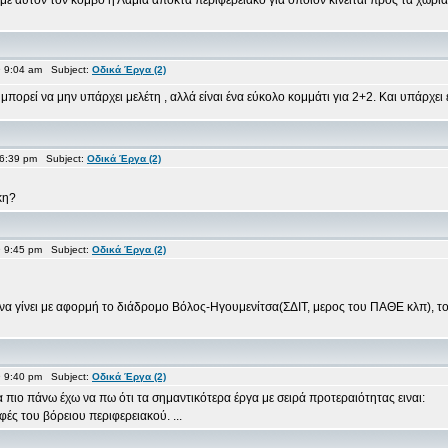
 με αυτόν τον κόμβο η Λαμία αποκτά περιφερειακό για όποιον κινείται προς τα χωριά
 9:04 am Subject:
Οδικά Έργα (2)
πορεί να μην υπάρχει μελέτη , αλλά είναι ένα εύκολο κομμάτι για 2+2. Και υπάρχει έ
 6:39 pm Subject:
Οδικά Έργα (2)
κη?
 9:45 pm Subject:
Οδικά Έργα (2)
να γίνει με αφορμή το διάδρομο Βόλος-Ηγουμενίτσα(ΣΔΙΤ, μερος του ΠΑΘΕ κλπ), το
 9:40 pm Subject:
Οδικά Έργα (2)
πιο πάνω έχω να πω ότι τα σημαντικότερα έργα με σειρά προτεραιότητας ειναι:
ές του βόρειου περιφερειακού. ...