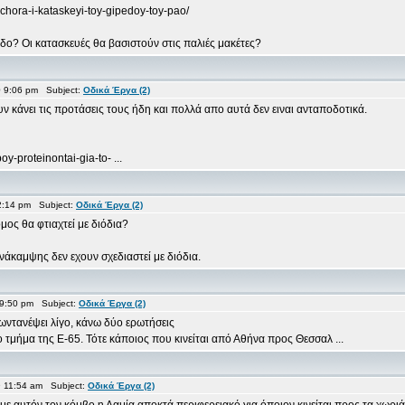
ochora-i-kataskeyi-toy-gipedoy-toy-pao/
δο? Οι κατασκευές θα βασιστούν στις παλιές μακέτες?
 9:06 pm Subject:
Οδικά Έργα (2)
υν κάνει τις προτάσεις τους ήδη και πολλά απο αυτά δεν ειναι ανταποδοτικά.
-proteinontai-gia-to- ...
2:14 pm Subject:
Οδικά Έργα (2)
μος θα φτιαχτεί με διόδια?
νάκαμψης δεν εχουν σχεδιαστεί με διόδια.
 9:50 pm Subject:
Οδικά Έργα (2)
ζωντανέψει λίγο, κάνω δύο ερωτήσεις
ο τμήμα της Ε-65. Τότε κάποιος που κινείται από Αθήνα προς Θεσσαλ ...
 11:54 am Subject:
Οδικά Έργα (2)