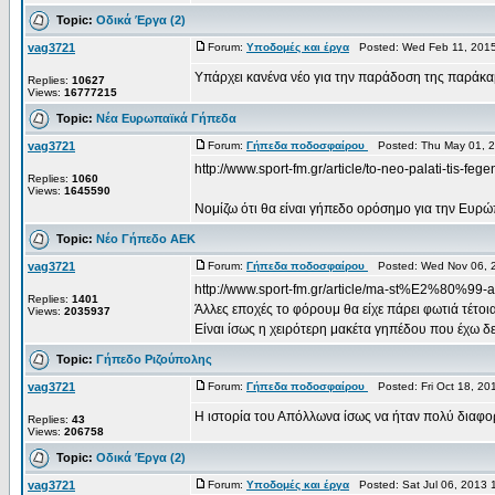
Topic:
Οδικά Έργα (2)
vag3721
Forum:
Υποδομές και έργα
Posted: Wed Feb 11, 2015
Υπάρχει κανένα νέο για την παράδοση της παράκα
Replies:
10627
Views:
16777215
Topic:
Νέα Ευρωπαϊκά Γήπεδα
vag3721
Forum:
Γήπεδα ποδοσφαίρου
Posted: Thu May 01, 2
http://www.sport-fm.gr/article/to-neo-palati-tis-fe
Replies:
1060
Views:
1645590
Νομίζω ότι θα είναι γήπεδο ορόσημο για την Ευρ
Topic:
Νέο Γήπεδο ΑΕΚ
vag3721
Forum:
Γήπεδα ποδοσφαίρου
Posted: Wed Nov 06, 
http://www.sport-fm.gr/article/ma-st%E2%80%99-al
Replies:
1401
Άλλες εποχές το φόρουμ θα είχε πάρει φωτιά τέτοι
Views:
2035937
Είναι ίσως η χειρότερη μακέτα γηπέδου που έχω δει
Topic:
Γήπεδο Ριζούπολης
vag3721
Forum:
Γήπεδα ποδοσφαίρου
Posted: Fri Oct 18, 20
Η ιστορία του Απόλλωνα ίσως να ήταν πολύ διαφορε
Replies:
43
Views:
206758
Topic:
Οδικά Έργα (2)
vag3721
Forum:
Υποδομές και έργα
Posted: Sat Jul 06, 2013 