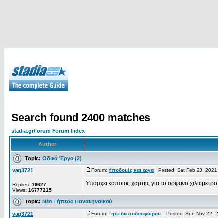
Search found 2400 matches
stadia.gr/forum Forum Index
Author
Topic:
Οδικά Έργα (2)
vag3721
Forum:
Υποδομές και έργα
Posted: Sat Feb 20, 2021
Υπάρχει κάποιος χάρτης για το ορφανο χιλιόμετρο
Replies:
10627
Views:
16777215
Topic:
Νέο Γήπεδο Παναθηναϊκού
vag3721
Forum:
Γήπεδα ποδοσφαίρου
Posted: Sun Nov 22, 2