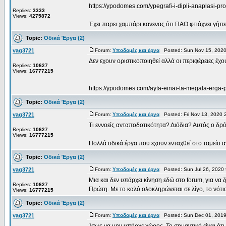
https://ypodomes.com/ypegrafi-i-dipli-anaplasi-pr
Replies:
3333
Views:
4275872
Έχει παρει χαμπάρι κανενας ότι ΠΑΟ φτιάχνει γήπε
Topic:
Οδικά Έργα (2)
vag3721
Forum:
Υποδομές και έργα
Posted: Sun Nov 15, 2020
Δεν εχουν οριστικοποιηθεί αλλά οι περιφέρειες έχο
Replies:
10627
Views:
16777215
https://ypodomes.com/ayta-einai-ta-megala-erga-poy
Topic:
Οδικά Έργα (2)
vag3721
Forum:
Υποδομές και έργα
Posted: Fri Nov 13, 2020 
Τι εννοείς ανταποδοτικότητα? Διόδια? Αυτός ο δρό
Replies:
10627
Views:
16777215
Πολλά οδικά έργα που εχουν ενταχθεί στο ταμείο α
Topic:
Οδικά Έργα (2)
vag3721
Forum:
Υποδομές και έργα
Posted: Sun Jul 26, 2020
Μια και δεν υπάρχει κίνηση εδώ στο forum, για να 
Replies:
10627
Πρώτη. Με το καλό ολοκληρώνεται σε λίγο, το νότι
Views:
16777215
Topic:
Οδικά Έργα (2)
vag3721
Forum:
Υποδομές και έργα
Posted: Sun Dec 01, 2019