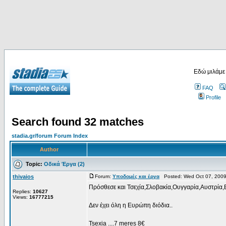
Εδώ μιλάμε
FAQ
Profile
Search found 32 matches
stadia.gr/forum Forum Index
Author
Topic:
Οδικά Έργα (2)
thivaios
Forum:
Υποδομές και έργα
Posted: Wed Oct 07, 2009
Πρόσθεσε και Τσεχία,Σλοβακία,Ουγγαρία,Αυστρία,Ελ
Replies:
10627
Views:
16777215
Δεν έχει όλη η Ευρώπη διόδια..
Tsexia ....7 meres 8€