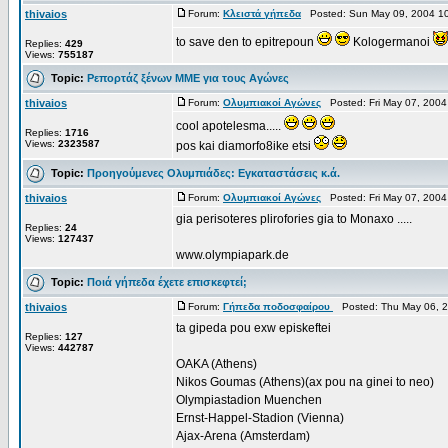
thivaios
Forum:
Κλειστά γήπεδα
Posted: Sun May 09, 2004 1
to save den to epitrepoun
Kologermanoi
Replies:
429
Views:
755187
Topic:
Ρεπορτάζ ξένων ΜΜΕ για τους Αγώνες
thivaios
Forum:
Ολυμπιακοί Αγώνες
Posted: Fri May 07, 200
cool apotelesma.....
Replies:
1716
Views:
2323587
pos kai diamorfo8ike etsi
Topic:
Προηγούμενες Ολυμπιάδες: Εγκαταστάσεις κ.ά.
thivaios
Forum:
Ολυμπιακοί Αγώνες
Posted: Fri May 07, 2004
gia perisoteres plirofories gia to Monaxo .....
Replies:
24
Views:
127437
www.olympiapark.de
Topic:
Ποιά γήπεδα έχετε επισκεφτεί;
thivaios
Forum:
Γήπεδα ποδοσφαίρου
Posted: Thu May 06, 2
ta gipeda pou exw episkeftei
Replies:
127
Views:
442787
OAKA (Athens)
Nikos Goumas (Athens)(ax pou na ginei to neo)
Olympiastadion Muenchen
Ernst-Happel-Stadion (Vienna)
Ajax-Arena (Amsterdam)