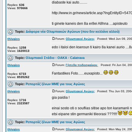
diabaste kai auto.........
Replies:
636
Views:
970666
http://www.in.gr/news/article.asp?lngEntityID=5
ti ginete kaneis den 8a er8ei A8hna ....apisteuto
Topic:
Διάφορα νέα Ολυμπιακών Αγώνων (που δεν κολλάνε αλλού)
thivaios
Forum:
Ολυμπιακοί Αγώνες
Posted: Wed Jun 09, 200
edo i italoi den kseroun ti kairo 8a kanei aurio ....
Replies:
1258
Views:
1620013
Topic:
Ολυμπιακό Στάδιο - OAKA - Calatrava
thivaios
Forum:
Γήπεδα ποδοσφαίρου
Posted: Fri Jun 04, 2
Fantastikes Foto.......euxapisto...
Replies:
6733
Views:
8535262
Topic:
Ρεπορτάζ ξένων ΜΜΕ για τους Αγώνες
thivaios
Forum:
Ολυμπιακοί Αγώνες
Posted: Thu Jun 03, 200
gia paidia !
Replies:
1716
Views:
2323587
einai sosto oti o souflias sitise apo ton karamanl
etsi eipane stin germaniki tileorasi ???!!!!
Topic:
Ρεπορτάζ ξένων ΜΜΕ για τους Αγώνες
thivaios
Forum:
Ολυμπιακοί Αγώνες
Posted: Mon May 24, 200