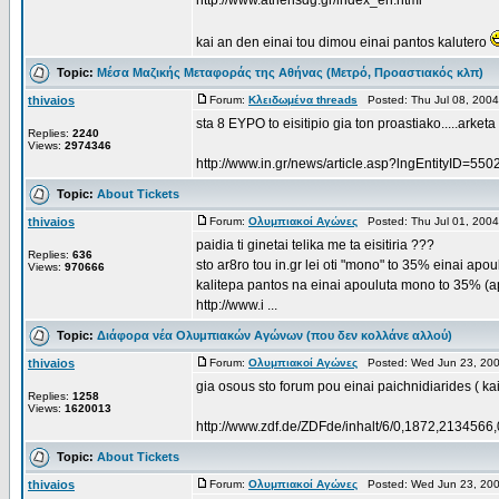
http://www.athensdg.gr/index_en.html
kai an den einai tou dimou einai pantos kalutero
Topic:
Μέσα Μαζικής Μεταφοράς της Αθήνας (Μετρό, Προαστιακός κλπ)
thivaios
Forum:
Κλειδωμένα threads
Posted: Thu Jul 08, 200
sta 8 EYPO to eisitipio gia ton proastiako.....arket
Replies:
2240
Views:
2974346
http://www.in.gr/news/article.asp?lngEntityID=5
Topic:
About Tickets
thivaios
Forum:
Ολυμπιακοί Αγώνες
Posted: Thu Jul 01, 200
paidia ti ginetai telika me ta eisitiria ???
Replies:
636
sto ar8ro tou in.gr lei oti "mono" to 35% einai apou
Views:
970666
kalitepa pantos na einai apouluta mono to 35% (a
http://www.i ...
Topic:
Διάφορα νέα Ολυμπιακών Αγώνων (που δεν κολλάνε αλλού)
thivaios
Forum:
Ολυμπιακοί Αγώνες
Posted: Wed Jun 23, 200
gia osous sto forum pou einai paichnidiarides ( ka
Replies:
1258
Views:
1620013
http://www.zdf.de/ZDFde/inhalt/6/0,1872,2134566,
Topic:
About Tickets
thivaios
Forum:
Ολυμπιακοί Αγώνες
Posted: Wed Jun 23, 200