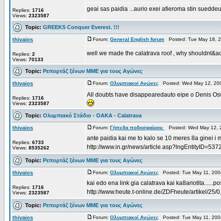
geai sas paidia ...aurio exei afieroma stin sueddeu
Replies:
1716
Views:
2323587
Topic:
GREEKS Conquer Everest. !!!
thivaios
Forum:
General English forum
Posted: Tue May 18, 2
well we made the calatrava roof , why shouldnt&acu
Replies:
2
Views:
70133
Topic:
Ρεπορτάζ ξένων ΜΜΕ για τους Αγώνες
thivaios
Forum:
Ολυμπιακοί Αγώνες
Posted: Wed May 12, 20
All doubts have disappearedauto eipe o Denis Oswal
Replies:
1716
Views:
2323587
Topic:
Ολυμπιακό Στάδιο - OAKA - Calatrava
thivaios
Forum:
Γήπεδα ποδοσφαίρου
Posted: Wed May 12, 
ante paidia kai me to kalo se 10 meres 8a ginei i me
Replies:
6733
http://www.in.gr/news/article.asp?lngEntityID=537
Views:
8535262
Topic:
Ρεπορτάζ ξένων ΜΜΕ για τους Αγώνες
thivaios
Forum:
Ολυμπιακοί Αγώνες
Posted: Tue May 11, 200
kai edo ena link gia calatrava kai ka8ariotita......po
Replies:
1716
http://www.heute.t-online.de/ZDFheute/artikel/2
Views:
2323587
Topic:
Ρεπορτάζ ξένων ΜΜΕ για τους Αγώνες
thivaios
Forum:
Ολυμπιακοί Αγώνες
Posted: Tue May 11, 200