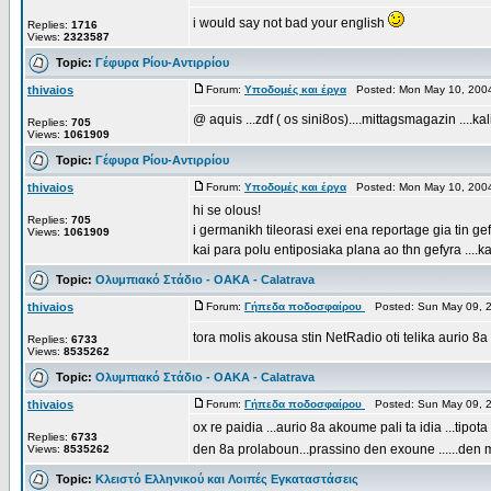
i would say not bad your english
Replies:
1716
Views:
2323587
Topic:
Γέφυρα Ρίου-Αντιρρίου
thivaios
Forum:
Υποδομές και έργα
Posted: Mon May 10, 2004
@ aquis ...zdf ( os sini8os)....mittagsmagazin ....ka
Replies:
705
Views:
1061909
Topic:
Γέφυρα Ρίου-Αντιρρίου
thivaios
Forum:
Υποδομές και έργα
Posted: Mon May 10, 200
hi se olous!
Replies:
705
i germanikh tileorasi exei ena reportage gia tin gefy
Views:
1061909
kai para polu entiposiaka plana ao thn gefyra ....kai
Topic:
Ολυμπιακό Στάδιο - OAKA - Calatrava
thivaios
Forum:
Γήπεδα ποδοσφαίρου
Posted: Sun May 09, 
tora molis akousa stin NetRadio oti telika aurio 8a
Replies:
6733
Views:
8535262
Topic:
Ολυμπιακό Στάδιο - OAKA - Calatrava
thivaios
Forum:
Γήπεδα ποδοσφαίρου
Posted: Sun May 09, 
ox re paidia ...aurio 8a akoume pali ta idia ...tipota
Replies:
6733
den 8a prolaboun...prassino den exoune ......den
Views:
8535262
Topic:
Κλειστό Ελληνικού και Λοιπές Εγκαταστάσεις