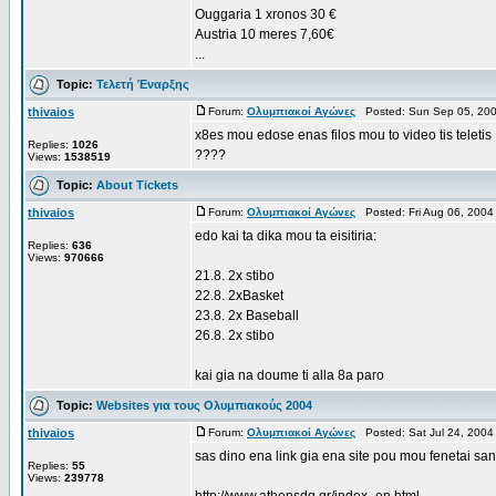
Ouggaria 1 xronos 30 €
Austria 10 meres 7,60€
...
Topic:
Τελετή Έναρξης
thivaios
Forum:
Ολυμπιακοί Αγώνες
Posted: Sun Sep 05, 200
x8es mou edose enas filos mou to video tis teletis ..
Replies:
1026
????
Views:
1538519
Topic:
About Tickets
thivaios
Forum:
Ολυμπιακοί Αγώνες
Posted: Fri Aug 06, 2004
edo kai ta dika mou ta eisitiria:
Replies:
636
Views:
970666
21.8. 2x stibo
22.8. 2xBasket
23.8. 2x Baseball
26.8. 2x stibo
kai gia na doume ti alla 8a paro
Topic:
Websites για τους Ολυμπιακούς 2004
thivaios
Forum:
Ολυμπιακοί Αγώνες
Posted: Sat Jul 24, 2004
sas dino ena link gia ena site pou mou fenetai san
Replies:
55
Views:
239778