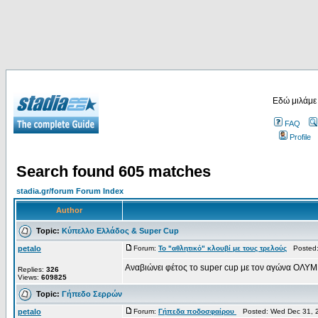
Εδώ μιλάμε
FAQ
Profile
Search found 605 matches
stadia.gr/forum Forum Index
Author
Topic:
Κύπελλο Ελλάδος & Super Cup
petalo
Forum:
Το "αθλητικό" κλουβί με τους τρελούς
Posted:
Αναβιώνει φέτος το super cup με τον αγώνα ΟΛΥΜ
Replies:
326
Views:
609825
Topic:
Γήπεδο Σερρών
petalo
Forum:
Γήπεδα ποδοσφαίρου
Posted: Wed Dec 31, 