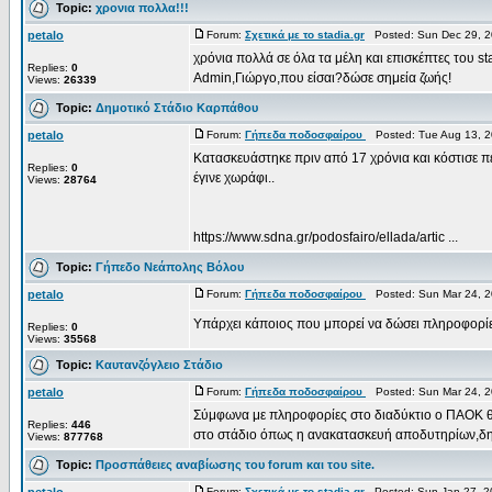
Topic:
χρονια πολλα!!!
petalo
Forum:
Σχετικά με το stadia.gr
Posted: Sun Dec 29, 2
χρόνια πολλά σε όλα τα μέλη και επισκέπτες του st
Replies:
0
Admin,Γιώργο,που είσαι?δώσε σημεία ζωής!
Views:
26339
Topic:
Δημοτικό Στάδιο Καρπάθου
petalo
Forum:
Γήπεδα ποδοσφαίρου
Posted: Tue Aug 13, 2
Κατασκευάστηκε πριν από 17 χρόνια και κόστισε π
Replies:
0
έγινε χωράφι..
Views:
28764
https://www.sdna.gr/podosfairo/ellada/artic ...
Topic:
Γήπεδο Νεάπολης Βόλου
petalo
Forum:
Γήπεδα ποδοσφαίρου
Posted: Sun Mar 24, 2
Υπάρχει κάποιος που μπορεί να δώσει πληροφορί
Replies:
0
Views:
35568
Topic:
Καυτανζόγλειο Στάδιο
petalo
Forum:
Γήπεδα ποδοσφαίρου
Posted: Sun Mar 24, 2
Σύμφωνα με πληροφορίες στο διαδύκτιο ο ΠΑΟΚ θα 
Replies:
446
στο στάδιο όπως η ανακατασκευή αποδυτηρίων,δη
Views:
877768
Topic:
Προσπάθειες αναβίωσης του forum και του site.
Forum:
Σχετικά με το stadia.gr
Posted: Sun Jan 27, 2