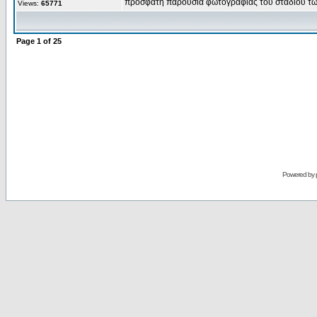
πρόσφατη παρουσία φωτογραφίας του σταδίου των 
Views:
65771
Page
1
of
25
Powered by