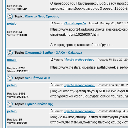
Ο πρόεδρος του Πανσερραικού μαζί με τον προεδρ
Replies:
36
κατασκεύη γηπέδου,κατηγορίας 3 ουεφα΄,12000 θέσ
Views:
209342
Topic:
Κλειστό Νέας Σμύρνης
petalo
Forum:
Κλειστά γήπεδα
Posted: Mon Apr 01, 2024 1:
https://www.sport24.gr/basket/koytelakis-gia-t
Replies:
34
einai-epikindyni.10256307.html
Views:
216468
Δεν προχωράει η κατασκευή του έργου ...
Topic:
Ολυμπιακό Στάδιο - OAKA - Calatrava
petalo
Forum:
Γήπεδα ποδοσφαίρου
Posted: Fri Sep 29, 2
https://www.thestival.gr/eidiseis/athlitika/ekleise-
Replies:
6733
Views:
8533524
Topic:
Νέο Γήπεδο ΑΕΚ
petalo
Forum:
Γήπεδα ποδοσφαίρου
Posted: Thu Sep 01, 2
μιας και απο την φετινη σεζον η ΑΕΚ θα εχει εδρα 
Replies:
1401
απο χρονια και να δημιουργησει σελιδα του νεου γη 
Views:
2035874
Topic:
Γήπεδο Νεάπολης
petalo
Forum:
Γήπεδα ποδοσφαίρου
Posted: Wed Aug 04, 
Μας κ ο Ιωνικος επανηλθε στην α' κατηγορια γινι
Replies:
35
υπηρχαν,στα πεταλα,φωτεινος πινακας καθως κ στεγ
Views:
150308