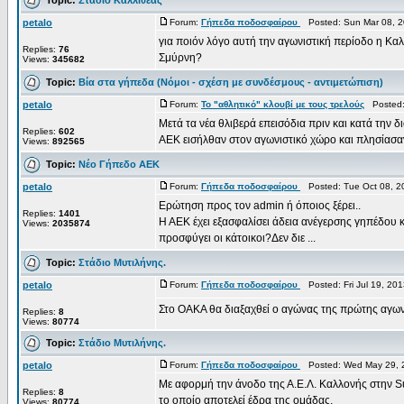
petalo
Forum:
Γήπεδα ποδοσφαίρου
Posted: Sun Mar 08, 2
για ποιόν λόγο αυτή την αγωνιστική περίοδο η Καλλ
Replies:
76
Σμύρνη?
Views:
345682
Topic:
Βία στα γήπεδα (Νόμοι - σχέση με συνδέσμους - αντιμετώπιση)
petalo
Forum:
Το "αθλητικό" κλουβί με τους τρελούς
Posted: 
Μετά τα νέα θλιβερά επεισόδια πριν και κατά την 
Replies:
602
ΑΕΚ εισήλθαν στον αγωνιστικό χώρο και πλησίασαν 
Views:
892565
Topic:
Νέο Γήπεδο ΑΕΚ
petalo
Forum:
Γήπεδα ποδοσφαίρου
Posted: Tue Oct 08, 2
Ερώτηση προς τον admin ή όποιος ξέρει..
Replies:
1401
Η ΑΕΚ έχει εξασφαλίσει άδεια ανέγερσης γηπέδου 
Views:
2035874
προσφύγει οι κάτοικοι?Δεν διε ...
Topic:
Στάδιο Μυτιλήνης.
petalo
Forum:
Γήπεδα ποδοσφαίρου
Posted: Fri Jul 19, 20
Στο ΟΑΚΑ θα διαξαχθεί ο αγώνας της πρώτης αγων
Replies:
8
Views:
80774
Topic:
Στάδιο Μυτιλήνης.
petalo
Forum:
Γήπεδα ποδοσφαίρου
Posted: Wed May 29, 
Με αφορμή την άνοδο της Α.Ε.Λ. Καλλονής στην Su
Replies:
8
το οποίο αποτελεί έδρα της ομάδας.
Views:
80774