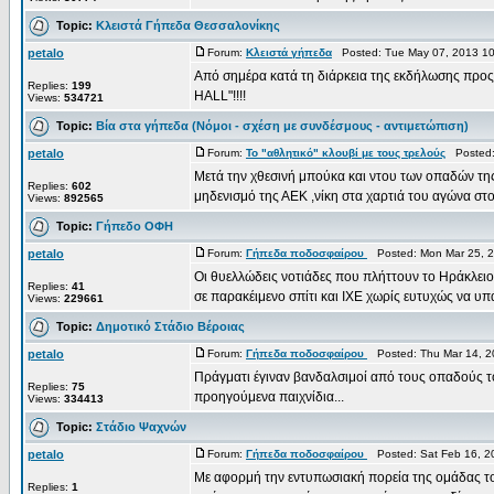
Topic:
Κλειστά Γήπεδα Θεσσαλονίκης
petalo
Forum:
Κλειστά γήπεδα
Posted: Tue May 07, 2013 1
Από σημέρα κατά τη διάρκεια της εκδήλωσης προς
Replies:
199
HALL"!!!!
Views:
534721
Topic:
Βία στα γήπεδα (Νόμοι - σχέση με συνδέσμους - αντιμετώπιση)
petalo
Forum:
Το "αθλητικό" κλουβί με τους τρελούς
Posted: 
Μετά την χθεσινή μπούκα και ντου των οπαδών τ
Replies:
602
μηδενισμό της ΑΕΚ ,νίκη στα χαρτιά του αγώνα στον
Views:
892565
Topic:
Γήπεδο ΟΦΗ
petalo
Forum:
Γήπεδα ποδοσφαίρου
Posted: Mon Mar 25, 2
Οι θυελλώδεις νοτιάδες που πλήττουν το Ηράκλει
Replies:
41
σε παρακέιμενο σπίτι και ΙΧΕ χωρίς ευτυχώς να υπ
Views:
229661
Topic:
Δημοτικό Στάδιο Βέροιας
petalo
Forum:
Γήπεδα ποδοσφαίρου
Posted: Thu Mar 14, 2
Πράγματι έγιναν βανδαλσιμοί από τους οπαδούς τ
Replies:
75
προηγούμενα παιχνίδια...
Views:
334413
Topic:
Στάδιο Ψαχνών
petalo
Forum:
Γήπεδα ποδοσφαίρου
Posted: Sat Feb 16, 2
Με αφορμή την εντυπωσιακή πορεία της ομάδας το
Replies:
1