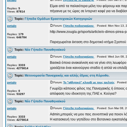
petalo
Είμαι από τα παλαιότερα μέλη του φόρουμ και παρά
Replies:
5
πήγαινα με τις ώρες σε ίντερνετ καφέ για να διαβάσ
Views:
87814
Topic:
Γήπεδα Ομάδων Ερασιτεχνικών Κατηγοριών
petalo
Forum:
Γήπεδα ποδοσφαίρου
Posted: Mon Nov 13, 
http://www.zougla.gr/sports/article/o-dimos-pirea-
Replies:
179
Views:
646784
Παραχωρείται έκταση στο δημοτικό κτήμα Σχιστού
Topic:
Νέο Γήπεδο Παναθηναϊκού
petalo
Forum:
Γήπεδα ποδοσφαίρου
Posted: Wed Jun 08, 
Βασικά όποια ανακαίνιση κια να γίνει στη λεωφόρ
Replies:
3333
χρειάζεται έναι καινούργιο σταδίο ή απλά να επιλέξε
Views:
4275814
Topic:
Μετονομασία Παναχαικής και αλλής έδρας στη Κόρινθο.
petalo
Forum:
Το "αθλητικό" κλουβί με τους τρελούς
Posted:
Γνωρίζει κάποιος φίλος της Παναχαικής ή όποιος 
Replies:
0
απόφαση του ιδιοκτητη της ΠΑΕ κ. Κούγια?
Views:
53297
Topic:
Νέο Γήπεδο Παναθηναϊκού
petalo
Forum:
Γήπεδα ποδοσφαίρου
Posted: Sun Mar 08, 2
Admin,μπορείς να μου πεις συνοπτικά για ποιον λ
Replies:
3333
Η κατασκευή του γηπέδου στο Βοτανικο εγκαταλή
Views:
4275814
Topic:
Στάδιο Καλλιθέας