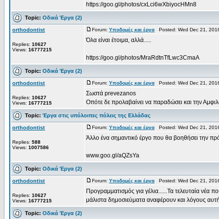
https://goo.gl/photos/cxLci6wXbiyocHMn8
Topic:
Οδικά Έργα (2)
orthodontist
Forum:
Υποδομές και έργα
Posted: Wed Dec 21, 201
Όλα είναι έτοιμα, αλλά.....
Replies:
10627
Views:
16777215
https://goo.gl/photos/MraRdtnTfLwc3CmaA
Topic:
Οδικά Έργα (2)
orthodontist
Forum:
Υποδομές και έργα
Posted: Wed Dec 21, 201
Σωστά prevezanos
Replies:
10627
Οπότε δε προλαβαίνει να παραδώσει και την Αμφιλο
Views:
16777215
Topic:
Έργα στις υπόλοιπες πόλεις της Ελλάδας
orthodontist
Forum:
Υποδομές και έργα
Posted: Wed Dec 21, 201
Άλλο ένα σημαντικό έργο που θα βοηθήσει την π
Replies:
588
Views:
1007586
www.goo.gl/aQZsYa
Topic:
Οδικά Έργα (2)
orthodontist
Forum:
Υποδομές και έργα
Posted: Wed Dec 21, 201
Προγραμματισμός για γέλια......Τα τελευταία νέα
Replies:
10627
μάλιστα δημοσιεύματα αναφέρουν και λόγους αυτής
Views:
16777215
Topic:
Οδικά Έργα (2)