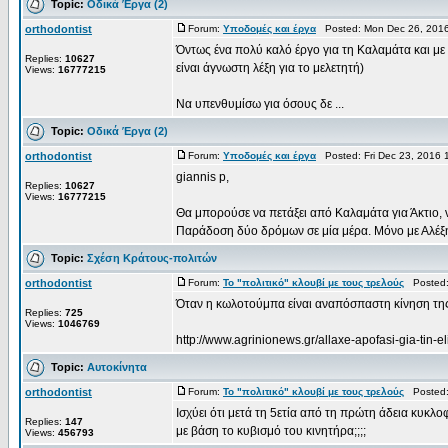
Topic:
Οδικά Έργα (2)
orthodontist
Forum:
Υποδομές και έργα
Posted: Mon Dec 26, 2016
Όντως ένα πολύ καλό έργο για τη Καλαμάτα και με
Replies:
10627
είναι άγνωστη λέξη για το μελετητή)
Views:
16777215
Να υπενθυμίσω για όσους δε ...
Topic:
Οδικά Έργα (2)
orthodontist
Forum:
Υποδομές και έργα
Posted: Fri Dec 23, 2016 
giannis p,
Replies:
10627
Views:
16777215
Θα μπορούσε να πετάξει από Καλαμάτα για Άκτιο, ν
Παράδοση δύο δρόμων σε μία μέρα. Μόνο με Αλέξη 
Topic:
Σχέση Κράτους-πολιτών
orthodontist
Forum:
Το "πολιτικό" κλουβί με τους τρελούς
Posted: 
Όταν η κωλοτούμπα είναι αναπόσπαστη κίνηση τη
Replies:
725
Views:
1046769
http://www.agrinionews.gr/allaxe-apofasi-gia-tin-e
Topic:
Αυτοκίνητα
orthodontist
Forum:
Το "πολιτικό" κλουβί με τους τρελούς
Posted: 
Ισχύει ότι μετά τη 5ετία από τη πρώτη άδεια κυκλ
Replies:
147
με βάση το κυβισμό του κινητήρα;;;;
Views:
456793