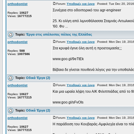
orthodontist
Forum:
Υποδομές και έργα
Posted: Tue Dec 20, 2016
Συνέχεια στο οδοιπορικό του agr-engineer
Replies:
10627
Views:
16777215
25. Κι ολίγη από λιμνοθάλασσα Σταμνάς-Αιτωλικού 
'60. Φυ ...
Topic:
Έργα στις υπόλοιπες πόλεις της Ελλάδας
orthodontist
Forum:
Υποδομές και έργα
Posted: Mon Dec 19, 2016
Στα κρυφά έγινε όλη αυτή η προετοιμασία;;;
Replies:
588
Views:
1007586
www.goo.gl/9eTtEk
Βέβαια δε γίνεται πουθενά λόγος για την υποθαλάσ
Topic:
Οδικά Έργα (2)
orthodontist
Forum:
Υποδομές και έργα
Posted: Mon Dec 19, 2016
Και μια ωραία λήψη του Α/Κ Φιλιππιάδας από το fil
Replies:
10627
Views:
16777215
www.goo.gl/sFvOIs
Topic:
Οδικά Έργα (2)
orthodontist
Forum:
Υποδομές και έργα
Posted: Mon Dec 19, 2016
Η παράδοση του Κουβαράς-Αμφιλοχία είναι το πλέο
Replies:
10627
Views:
16777215