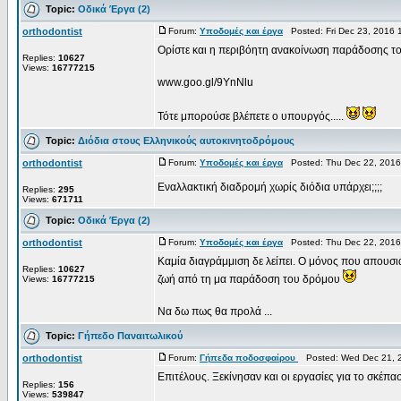
Topic:
Οδικά Έργα (2)
orthodontist
Forum:
Υποδομές και έργα
Posted: Fri Dec 23, 2016 
Ορίστε και η περιβόητη ανακοίνωση παράδοσης τ
Replies:
10627
Views:
16777215
www.goo.gl/9YnNlu
Τότε μπορούσε βλέπετε ο υπουργός.....
Topic:
Διόδια στους Ελληνικούς αυτοκινητοδρόμους
orthodontist
Forum:
Υποδομές και έργα
Posted: Thu Dec 22, 2016
Εναλλακτική διαδρομή χωρίς διόδια υπάρχει;;;;
Replies:
295
Views:
671711
Topic:
Οδικά Έργα (2)
orthodontist
Forum:
Υποδομές και έργα
Posted: Thu Dec 22, 2016
Καμία διαγράμμιση δε λείπει. Ο μόνος που απουσιάζ
Replies:
10627
ζωή από τη μα παράδοση του δρόμου
Views:
16777215
Να δω πως θα προλά ...
Topic:
Γήπεδο Παναιτωλικού
orthodontist
Forum:
Γήπεδα ποδοσφαίρου
Posted: Wed Dec 21, 
Επιτέλους. Ξεκίνησαν και οι εργασίες για το σκέπα
Replies:
156
Views:
539847