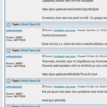
Σημερινές εικόνες από τον Α/Κ Κουβαρά
https://goo.gl/photos/cb1NaNh22gUbEQjG8
Οι εικόνες είναι πριν και μετά τον Α/Κ. Το χρώμα της 
Topic:
Οδικά Έργα (2)
orthodontist
Forum:
Υποδομές και έργα
Posted: Sat Dec 17, 2016
Σωστά prevezanos
Replies:
10627
Views:
16777215
Είναι επί της ε.ο. όπου θα είναι η είσοδος/έξοδος 
Topic:
Οδικά Έργα (2)
orthodontist
Forum:
Υποδομές και έργα
Posted: Fri Dec 16, 2016 
Τελευταίες πινελιές πριν τη παράδοση της Ανατολι
Replies:
10627
Πρωινές φψτογραφίες από τη σύνδεση με τηςν υπά
Views:
16777215
https://goo.gl/photos/MraRdtnTfLwc3CmaA
Topic:
Οδικά Έργα (2)
orthodontist
Forum:
Υποδομές και έργα
Posted: Fri Dec 16, 2016
Και μια φωτό από φίλο που εργάζεται στην Ιονία ο
Replies:
10627
Views:
16777215
www.goo.gl/vcip6j
Topic:
Οδικά Έργα (2)