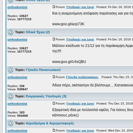
orthodontist
Forum:
Υποδομές και έργα
Posted: Fri Dec 16, 2016
Και η αναμενόμενη απόφαση παράτασης και για τη
Replies:
10627
Views:
16777215
www.goo.gl/acp73K
Topic:
Οδικά Έργα (2)
orthodontist
Forum:
Υποδομές και έργα
Posted: Fri Dec 16, 2016
Μάλλον κλείδωσε το 21/12 για τη παράκαμψη Αμφιλ
Replies:
10627
της!!!!
Views:
16777215
www.goo.gl/U4sQBU
Topic:
Γήπεδο Παναιτωλικού
orthodontist
Forum:
Γήπεδα ποδοσφαίρου
Posted: Thu Dec 15, 2
Άδεια πήρε, σκέπαστρο δε βλέπουμε.....Κατασκευασ
Replies:
156
Views:
539847
Topic:
Ενεργειακές Υποδομές (3)
orthodontist
Forum:
Υποδομές και έργα
Posted: Thu Dec 15, 2016
Εξαιρετική ιδέα με πολλαπλά οφέλη. Για όσους δου
Replies:
183
κάποιους μήνες)
Views:
504468
Topic:
Αεροδρόμια & Αερομεταφορές
orthodontist
Forum:
Υποδομές και έργα
Posted: Wed Dec 14, 2016