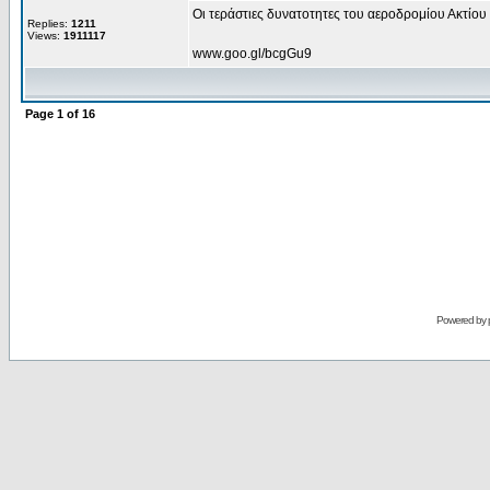
Οι τεράστιες δυνατοτητες του αεροδρομίου Ακτίου 
Replies:
1211
Views:
1911117
www.goo.gl/bcgGu9
Page
1
of
16
Powered by