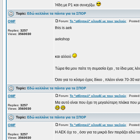
Ήδη με P1 και συνεχίζω.
Topic:
Εδώ κολλάνε τα πάντα για τα ΣΠΟΡ
OMF
Forum:
Το "αθλητικό" κλουβί με τους τρελούς
Posted: 
this is aek
Replies:
3257
Views:
3560030
aekshop
και αλλού
Τώρα θα μου πείτε τη συμασία έχει , τα ίδια μας λέ
Όσο για το κόσμο έχεις δίκιο , πλέον είναι 70-30 κατ
Topic:
Εδώ κολλάνε τα πάντα για τα ΣΠΟΡ
OMF
Forum:
Το "αθλητικό" κλουβί με τους τρελούς
Posted: 
Μα αυτό είναι που έχει τη μεγαλύτερη πλάκα που μ
Replies:
3257
Views:
3560030
Topic:
Εδώ κολλάνε τα πάντα για τα ΣΠΟΡ
OMF
Forum:
Το "αθλητικό" κλουβί με τους τρελούς
Posted: 
H AEK όχι το , όσο για τα μικρά δεν πειράζει εδώ τ
Replies:
3257
Views:
3560030