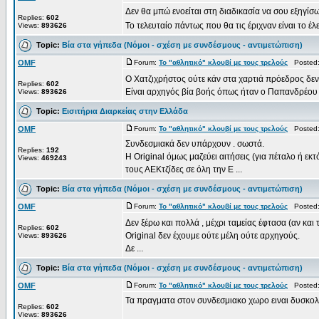
Δεν θα μπώ ενοείται στη διαδικασία να σου εξηγίσ
Replies:
602
Το τελευταίο πάντως που θα τις έριχναν είναι το έ
Views:
893626
Topic:
Βία στα γήπεδα (Νόμοι - σχέση με συνδέσμους - αντιμετώπιση)
OMF
Forum:
Το "αθλητικό" κλουβί με τους τρελούς
Posted: 
Ο Χατζιχρήστος ούτε κάν στα χαρτιά πρόεδρος δεν 
Replies:
602
Είναι αρχηγός βία βοής όπως ήταν ο Παπανδρέου στ
Views:
893626
Topic:
Εισιτήρια Διαρκείας στην Ελλάδα
OMF
Forum:
Το "αθλητικό" κλουβί με τους τρελούς
Posted: 
Συνδεσμιακά δεν υπάρχουν . σωστά.
Replies:
192
Η Original όμως μαζεύει αιτήσεις (για πέταλο ή εκ
Views:
469243
τους ΑΕΚτζίδες σε όλη την Ε ...
Topic:
Βία στα γήπεδα (Νόμοι - σχέση με συνδέσμους - αντιμετώπιση)
OMF
Forum:
Το "αθλητικό" κλουβί με τους τρελούς
Posted: 
Δεν ξέρω και πολλά , μέχρι ταμείας έφτασα (αν και
Replies:
602
Original δεν έχουμε ούτε μέλη ούτε αρχηγούς.
Views:
893626
Δε ...
Topic:
Βία στα γήπεδα (Νόμοι - σχέση με συνδέσμους - αντιμετώπιση)
OMF
Forum:
Το "αθλητικό" κλουβί με τους τρελούς
Posted: 
Τα πραγματα στον συνδεσμιακο χωρο ειναι δυσκολ
Replies:
602
Views:
893626