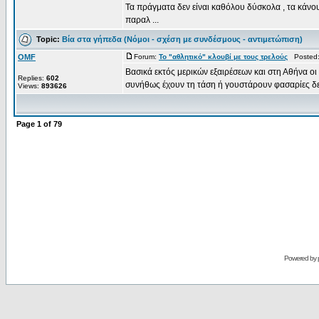
Τα πράγματα δεν είναι καθόλου δύσκολα , τα κάνουμ
παραλ ...
Topic:
Βία στα γήπεδα (Νόμοι - σχέση με συνδέσμους - αντιμετώπιση)
OMF
Forum:
Το "αθλητικό" κλουβί με τους τρελούς
Posted: 
Βασικά εκτός μερικών εξαιρέσεων και στη Αθήνα οι 
Replies:
602
συνήθως έχουν τη τάση ή γουστάρουν φασαρίες δεν
Views:
893626
Page
1
of
79
Powered by