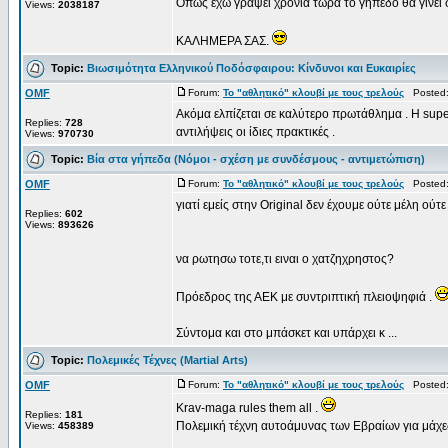
Όπως έχω γράψει χρόνια τώρα το γήπεδο θα γίνει σ
Views:
2038187
ΚΑΛΗΜΕΡΑ ΣΑΣ.
Topic:
Βιωσιμότητα Ελληνικού Ποδόσφαιρου: Κίνδυνοι και Ευκαιρίες
OMF
Forum:
Το "αθλητικό" κλουβί με τους τρελούς
Posted: 
Ακόμα ελπίζεται σε καλύτερο πρωτάθλημα . Η supe
Replies:
728
αντιλήψεις οι ίδιες πρακτικές .
Views:
970730
Topic:
Βία στα γήπεδα (Νόμοι - σχέση με συνδέσμους - αντιμετώπιση)
OMF
Forum:
Το "αθλητικό" κλουβί με τους τρελούς
Posted: 
γιατί εμείς στην Original δεν έχουμε ούτε μέλη ούτ
Replies:
602
Views:
893626
να ρωτησω τοτε,τι ειναι ο χατζηχρηστος?
Πρόεδρος της ΑΕΚ με συντριπτική πλειοψηφιά .
Σύντομα και στο μπάσκετ και υπάρχει κ ...
Topic:
Πολεμικές Τέχνες (Martial Αrts)
OMF
Forum:
Το "αθλητικό" κλουβί με τους τρελούς
Posted: 
Krav-maga rules them all .
Replies:
181
Πολεμική τέχνη αυτοάμυνας των Εβραίων για μάχες
Views:
458389