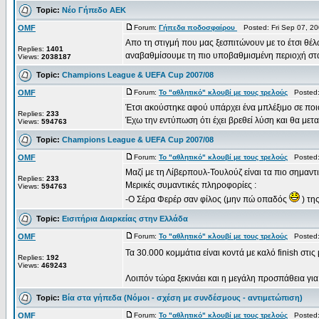
Topic:
Νέο Γήπεδο ΑΕΚ
OMF
Forum:
Γήπεδα ποδοσφαίρου
Posted: Fri Sep 07, 2
Απο τη στιγμή που μας ξεσπιτώνουν με το έτσι θέλ
Replies:
1401
αναβαθμίσουμε τη πιο υποβαθμισμένη περιοχή στα Β
Views:
2038187
Topic:
Champions League & UEFA Cup 2007/08
OMF
Forum:
Το "αθλητικό" κλουβί με τους τρελούς
Posted: 
Έτσι ακούστηκε αφού υπάρχει ένα μπλέξιμο σε ποιο
Replies:
233
Έχω την εντύπωση ότι έχει βρεθεί λύση και θα μετα
Views:
594763
Topic:
Champions League & UEFA Cup 2007/08
OMF
Forum:
Το "αθλητικό" κλουβί με τους τρελούς
Posted: 
Μαζί με τη Λίβερπουλ-Τουλούζ είναι τα πιο σημαντι
Replies:
233
Μερικές συμαντικές πληροφορίες :
Views:
594763
-Ο Σέρα Φερέρ σαν φίλος (μην πώ οπαδός
) της
Topic:
Εισιτήρια Διαρκείας στην Ελλάδα
OMF
Forum:
Το "αθλητικό" κλουβί με τους τρελούς
Posted: 
Τα 30.000 κομμάτια είναι κοντά με καλό finish στις
Replies:
192
Views:
469243
Λοιπόν τώρα ξεκινάει και η μεγάλη προσπάθεια για 
Topic:
Βία στα γήπεδα (Νόμοι - σχέση με συνδέσμους - αντιμετώπιση)
OMF
Forum:
Το "αθλητικό" κλουβί με τους τρελούς
Posted: 