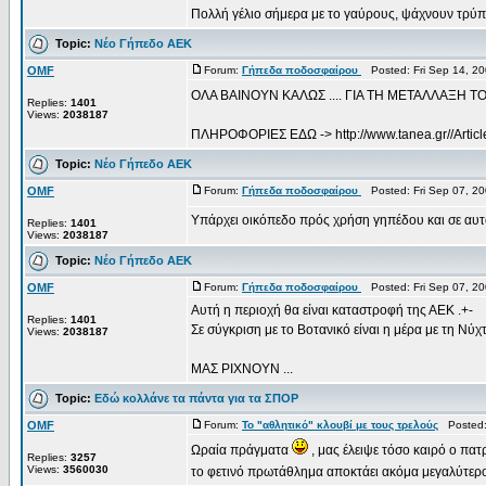
Πολλή γέλιο σήμερα με το γαύρους, ψάχνουν τρύ
Topic:
Νέο Γήπεδο ΑΕΚ
OMF
Forum:
Γήπεδα ποδοσφαίρου
Posted: Fri Sep 14, 2
ΟΛΑ ΒΑΙΝΟΥΝ ΚΑΛΩΣ .... ΓΙΑ ΤΗ ΜΕΤΑΛΛΑΞΗ ΤΟΥ
Replies:
1401
Views:
2038187
ΠΛΗΡΟΦΟΡΙΕΣ ΕΔΩ -> http://www.tanea.gr//Ar
Topic:
Νέο Γήπεδο ΑΕΚ
OMF
Forum:
Γήπεδα ποδοσφαίρου
Posted: Fri Sep 07, 2
Υπάρχει οικόπεδο πρός χρήση γηπέδου και σε αυτό
Replies:
1401
Views:
2038187
Topic:
Νέο Γήπεδο ΑΕΚ
OMF
Forum:
Γήπεδα ποδοσφαίρου
Posted: Fri Sep 07, 2
Αυτή η περιοχή θα είναι καταστροφή της ΑΕΚ .+-
Replies:
1401
Σε σύγκριση με το Βοτανικό είναι η μέρα με τη Νύχ
Views:
2038187
ΜΑΣ ΡΙΧΝΟΥΝ ...
Topic:
Εδώ κολλάνε τα πάντα για τα ΣΠΟΡ
OMF
Forum:
Το "αθλητικό" κλουβί με τους τρελούς
Posted: 
Ωραία πράγματα
, μας έλειψε τόσο καιρό ο πα
Replies:
3257
Views:
3560030
το φετινό πρωτάθλημα αποκτάει ακόμα μεγαλύτερο