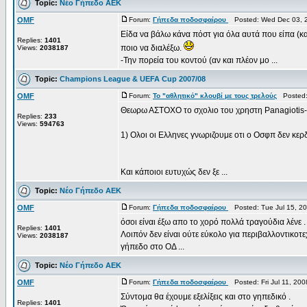
Topic:
Νέο Γήπεδο ΑΕΚ
OMF
Forum:
Γήπεδα ποδοσφαίρου
Posted: Wed Dec 03, 
Είδα να βάλω κάνα πόστ για όλα αυτά που είπα (κα
Replies:
1401
ποιο να διαλέξω.
Views:
2038187
-Την πορεία του κοντού (αν και πλέον μο ...
Topic:
Champions League & UEFA Cup 2007/08
OMF
Forum:
Το "αθλητικό" κλουβί με τους τρελούς
Posted: 
Θεωρω ΑΣΤΟΧΟ το σχολιο του χρηστη Panagiotis-7
Replies:
233
Views:
594763
1) Ολοι οι Ελληνες γνωριζουμε οτι ο Οσφπ δεν κε
Και κάποιοι ευτυχώς δεν ξε ...
Topic:
Νέο Γήπεδο ΑΕΚ
OMF
Forum:
Γήπεδα ποδοσφαίρου
Posted: Tue Jul 15, 2
όσοι είναι έξω απο το χορό πολλά τραγούδια λένε .
Replies:
1401
Λοιπόν δεν είναι ούτε εύκολο για περιβαλλοντικοτ
Views:
2038187
γήπεδο στο ΟΔ ...
Topic:
Νέο Γήπεδο ΑΕΚ
OMF
Forum:
Γήπεδα ποδοσφαίρου
Posted: Fri Jul 11, 20
Σύντομα θα έχουμε εξελίξεις και στο γηπεδικό .
Replies:
1401