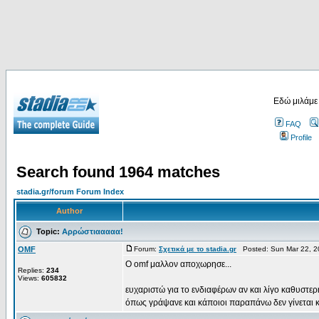
Εδώ μιλάμε
FAQ
Profile
Search found 1964 matches
stadia.gr/forum Forum Index
Author
Topic:
Αρρώστιααααα!
OMF
Forum:
Σχετικά με το stadia.gr
Posted: Sun Mar 22, 2
Ο omf μαλλον αποχωρησε...
Replies:
234
Views:
605832
ευχαριστώ για το ενδιαφέρων αν και λίγο καθυστ
όπως γράψανε και κάποιοι παραπάνω δεν γίνεται κα