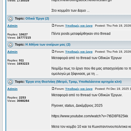
https://newrollingstock.hellenictrain.gr/
Views:
1730539
Στο κομμάτι των &quo ...
Topic:
Οδικά Έργα (2)
Admin
Forum:
Υποδομές και έργα
Posted: Thu Feb 19, 2026
Πέντε posts μεταφέρθηκαν στο thread
Replies:
10627
Views:
16777215
Topic:
Η Αθήνα των ονείρων μας (2)
Admin
Forum:
Υποδομές και έργα
Posted: Thu Feb 19, 2026
Μεταφορά από το thread των Οδικών Έργων
Replies:
911
Views:
1693223
Νομίζω πως το έργο που θα μας απασχολήσει το π
ομολογώ με ξάφνιασε, με τη ...
Topic:
Έργα στη Θεσ/νίκη (Μετρό, Τραμ, Υποθαλάσσια αρτηρία κλπ)
Admin
Forum:
Υποδομές και έργα
Posted: Fri Dec 19, 2025 
Μεταφορά από το thread των Οδικών Έργων.
Replies:
2253
Views:
3088284
Flyover, status, Δεκέμβριος 2025
https://www.youtube.com/watch?v=7t6D8F825kk
Μετα τον κομβο 10 και τα Κωνσταντινουπολιτικα και