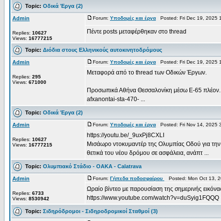
Topic:
Οδικά Έργα (2)
Admin
Forum:
Υποδομές και έργα
Posted: Fri Dec 19, 2025 
Πέντε posts μεταφέρθηκαν στο thread
Replies:
10627
Views:
16777215
Topic:
Διόδια στους Ελληνικούς αυτοκινητοδρόμους
Admin
Forum:
Υποδομές και έργα
Posted: Fri Dec 19, 2025 
Μεταφορά από το thread των Οδικών Έργων.
Replies:
295
Views:
671000
Προσωπικά Αθήνα Θεσσαλονίκη μέσω Ε-65 πλέον. Εδώ 
afxanontai-sta-470- ...
Topic:
Οδικά Έργα (2)
Admin
Forum:
Υποδομές και έργα
Posted: Fri Nov 14, 2025 
https://youtu.be/_9uxPj8CXLI
Replies:
10627
Μισάωρο ντοκυμαντέρ της Ολυμπίας Οδού για την 
Views:
16777215
θετικά του νέου δρόμου σε ασφάλεια, ανάπτ ...
Topic:
Ολυμπιακό Στάδιο - OAKA - Calatrava
Admin
Forum:
Γήπεδα ποδοσφαίρου
Posted: Mon Oct 13, 2
Ωραίο βίντεο με παρουσίαση της σημερινής εικόν
Replies:
6733
https://www.youtube.com/watch?v=duSyig1FQQQ
Views:
8530942
Topic:
Σιδηρόδρομοι - Σιδηροδρομικοί Σταθμοί (3)