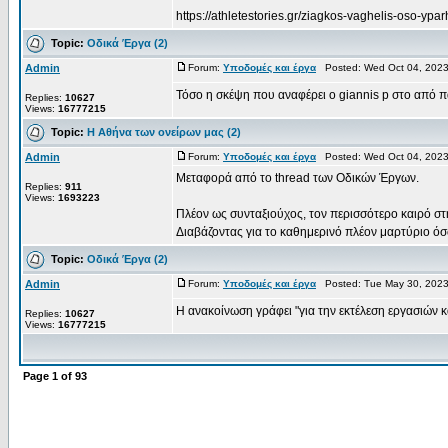
https://athletestories.gr/ziagkos-vaghelis-oso-ypa
Topic:
Οδικά Έργα (2)
Admin
Forum:
Υποδομές και έργα
Posted: Wed Oct 04, 2023
Τόσο η σκέψη που αναφέρει ο giannis p στο από π
Replies:
10627
Views:
16777215
Topic:
Η Αθήνα των ονείρων μας (2)
Admin
Forum:
Υποδομές και έργα
Posted: Wed Oct 04, 2023
Μεταφορά από το thread των Οδικών Έργων.
Replies:
911
Views:
1693223
Πλέον ως συνταξιούχος, τον περισσότερο καιρό σ
Διαβάζοντας για το καθημερινό πλέον μαρτύριο όσω
Topic:
Οδικά Έργα (2)
Admin
Forum:
Υποδομές και έργα
Posted: Tue May 30, 2023
Η ανακοίνωση γράφει "για την εκτέλεση εργασιών 
Replies:
10627
Views:
16777215
Page
1
of
93