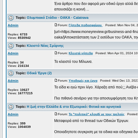
Ένα άρθρο που δεν αφορά μεν οδικό έργο αλλά δεν
απουσιάζει η κοινή ...
Topic:
Ολυμπιακό Στάδιο - OAKA - Calatrava
Admin
Forum:
Γήπεδα ποδοσφαίρου
Posted: Mon Nov 04, 
[url=https://www.moneyreview.gr/business-and-fin
Replies:
6733
oaka/]Αποκατάσταση των 2 εισόδων του ΟΑΚΑ, της 
Views:
8530942
Topic:
Κλειστό Νέας Σμύρνης
Admin
Forum:
Κλειστά γήπεδα
Posted: Mon Apr 01, 2024 10
Το κλειστό του Μίλωνα.
Replies:
34
Views:
216134
Topic:
Οδικά Έργα (2)
Admin
Forum:
Υποδομές και έργα
Posted: Wed Dec 13, 202
Το είδα κι εγώ πριν λίγο. Χάραξη από πού;;; Ανέβ
Replies:
10627
Views:
16777215
Πιο πιθανό σενάριο για την αποσυμφόρηση του Κηφι
Topic:
Η ζωή στην Ελλάδα & στο Εξωτερικό: Θετικά και αρνητικά
Admin
Forum:
Το "πολιτικό" κλουβί με τους τρελούς
Posted: 
Μεταφορά από το thread των Οδικών Έργων.
Replies:
399
Views:
1004039
Οποιαδηποτε συγκριση με τα οδικα και οδηγικα δυσ