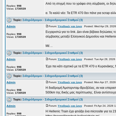
Από τη στιγμή που το γράφει στη σύμβαση, οι δηλ
Replies:
998
Views:
1730539
α. Το καλό νέο: Τα ETR 470 δεν πάνε για scrap αλλά
Topic:
Σιδηρόδρομοι - Σιδηροδρομικοί Σταθμοί (3)
Admin
Forum:
Υποδομές και έργα
Posted: Wed Apr 29, 2026
Ευχαριστώ για το link. Δεν είναι βέβαια δηλώσεις
Replies:
998
σύμβασης μεταξύ Ελληνικού Δημοσίου και Hellenic
Views:
1730539
Μέ ...
Topic:
Σιδηρόδρομοι - Σιδηροδρομικοί Σταθμοί (3)
Admin
Forum:
Υποδομές και έργα
Posted: Tue Apr 28, 2026
Έχει πει κάτι σχετικό με τα ETR 470 ο Κυρανάκης; 
Replies:
998
Views:
1730539
Topic:
Σιδηρόδρομοι - Σιδηροδρομικοί Σταθμοί (3)
Admin
Forum:
Υποδομές και έργα
Posted: Mon Apr 27, 2026
Η διαδρομή Άμστερνταμ-Βρυξέλλες, αν και υπεραστ
Replies:
998
500km της δικής μας περίπτωσης. Είναι αντίστοιχο
Views:
1730539
Topic:
Σιδηρόδρομοι - Σιδηροδρομικοί Σταθμοί (3)
Admin
Forum:
Υποδομές και έργα
Posted: Fri Apr 24, 2026 
Η Hellenic Train έχει φτιάξει ένα microsite για τα
Replies:
998