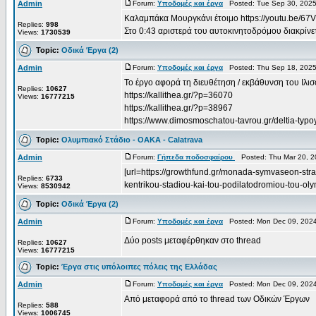
Admin
Forum:
Υποδομές και έργα
Posted: Tue Sep 30, 2025
Καλαμπάκα Μουργκάνι έτοιμο https://youtu.be/
Replies:
998
Στο 0:43 αριστερά του αυτοκινητοδρόμου διακρίνετα
Views:
1730539
Topic:
Οδικά Έργα (2)
Admin
Forum:
Υποδομές και έργα
Posted: Thu Sep 18, 2025
Το έργο αφορά τη διευθέτηση / εκβάθυνση του Ιλι
Replies:
10627
https://kallithea.gr/?p=36070
Views:
16777215
https://kallithea.gr/?p=38967
https://www.dimosmoschatou-tavrou.gr/deltia-typoy/
Topic:
Ολυμπιακό Στάδιο - OAKA - Calatrava
Admin
Forum:
Γήπεδα ποδοσφαίρου
Posted: Thu Mar 20, 2
[url=https://growthfund.gr/monada-symvaseon-strat
Replies:
6733
kentrikou-stadiou-kai-tou-podilatodromiou-tou-olym
Views:
8530942
Topic:
Οδικά Έργα (2)
Admin
Forum:
Υποδομές και έργα
Posted: Mon Dec 09, 2024
Δύο posts μεταφέρθηκαν στο thread
Replies:
10627
Views:
16777215
Topic:
Έργα στις υπόλοιπες πόλεις της Ελλάδας
Admin
Forum:
Υποδομές και έργα
Posted: Mon Dec 09, 2024
Από μεταφορά από το thread των Οδικών Έργων
Replies:
588
Views:
1006745