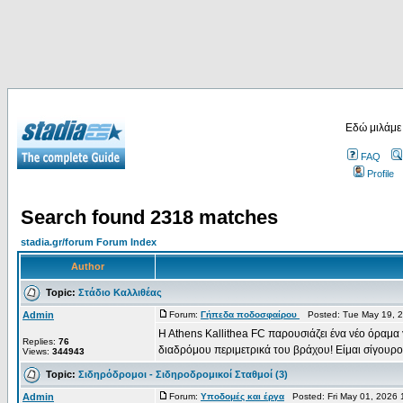
Εδώ μιλάμε
FAQ
Profile
Search found 2318 matches
stadia.gr/forum Forum Index
Author
Topic:
Στάδιο Καλλιθέας
Admin
Forum:
Γήπεδα ποδοσφαίρου
Posted: Tue May 19, 2
H Athens Kallithea FC παρουσιάζει ένα νέο όραμα 
Replies:
76
διαδρόμου περιμετρικά του βράχου! Είμαι σίγουρος
Views:
344943
Topic:
Σιδηρόδρομοι - Σιδηροδρομικοί Σταθμοί (3)
Admin
Forum:
Υποδομές και έργα
Posted: Fri May 01, 2026