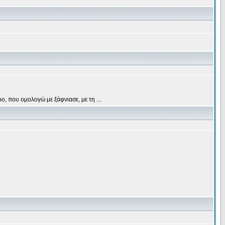
, που ομολογώ με ξάφνιασε, με τη ...