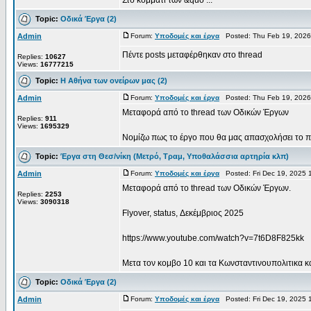
Στο κομμάτι των &quo ...
Topic:
Οδικά Έργα (2)
Admin
Forum:
Υποδομές και έργα
Posted: Thu Feb 19, 2026
Πέντε posts μεταφέρθηκαν στο thread
Replies:
10627
Views:
16777215
Topic:
Η Αθήνα των ονείρων μας (2)
Admin
Forum:
Υποδομές και έργα
Posted: Thu Feb 19, 2026
Μεταφορά από το thread των Οδικών Έργων
Replies:
911
Views:
1695329
Νομίζω πως το έργο που θα μας απασχολήσει το πρ
Topic:
Έργα στη Θεσ/νίκη (Μετρό, Τραμ, Υποθαλάσσια αρτηρία κλπ)
Admin
Forum:
Υποδομές και έργα
Posted: Fri Dec 19, 2025 
Μεταφορά από το thread των Οδικών Έργων.
Replies:
2253
Views:
3090318
Flyover, status, Δεκέμβριος 2025
https://www.youtube.com/watch?v=7t6D8F825kk
Μετα τον κομβο 10 και τα Κωνσταντινουπολιτικα και
Topic:
Οδικά Έργα (2)
Admin
Forum:
Υποδομές και έργα
Posted: Fri Dec 19, 2025 