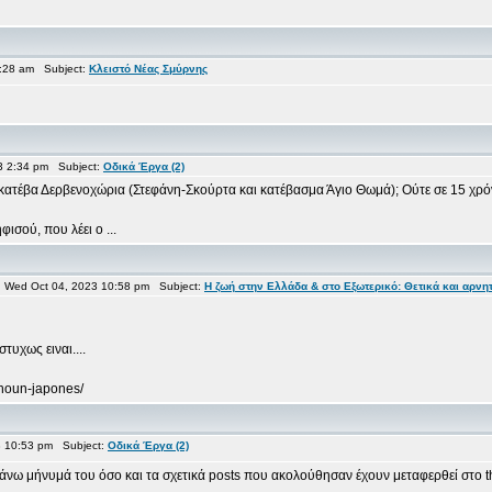
:28 am Subject:
Κλειστό Νέας Σμύρνης
3 2:34 pm Subject:
Οδικά Έργα (2)
α-κατέβα Δερβενοχώρια (Στεφάνη-Σκούρτα και κατέβασμα Άγιο Θωμά); Ούτε σε 15 χρό
σού, που λέει ο ...
Wed Oct 04, 2023 10:58 pm Subject:
Η ζωή στην Ελλάδα & στο Εξωτερικό: Θετικά και αρνη
τυχως ειναι....
rhoun-japones/
 10:53 pm Subject:
Οδικά Έργα (2)
άνω μήνυμά του όσο και τα σχετικά posts που ακολούθησαν έχουν μεταφερθεί στο 