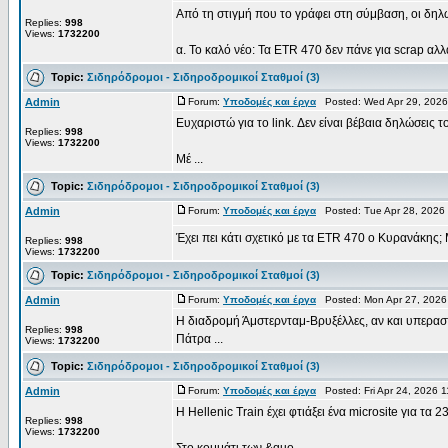
Από τη στιγμή που το γράφει στη σύμβαση, οι δηλ
Replies:
998
Views:
1732200
α. Το καλό νέο: Τα ETR 470 δεν πάνε για scrap αλλά
Topic:
Σιδηρόδρομοι - Σιδηροδρομικοί Σταθμοί (3)
Admin
Forum:
Υποδομές και έργα
Posted: Wed Apr 29, 2026
Ευχαριστώ για το link. Δεν είναι βέβαια δηλώσεις
Replies:
998
Views:
1732200
Μέ ...
Topic:
Σιδηρόδρομοι - Σιδηροδρομικοί Σταθμοί (3)
Admin
Forum:
Υποδομές και έργα
Posted: Tue Apr 28, 2026
Έχει πει κάτι σχετικό με τα ETR 470 ο Κυρανάκης; 
Replies:
998
Views:
1732200
Topic:
Σιδηρόδρομοι - Σιδηροδρομικοί Σταθμοί (3)
Admin
Forum:
Υποδομές και έργα
Posted: Mon Apr 27, 2026
Η διαδρομή Άμστερνταμ-Βρυξέλλες, αν και υπεραστ
Replies:
998
Πάτρα ...
Views:
1732200
Topic:
Σιδηρόδρομοι - Σιδηροδρομικοί Σταθμοί (3)
Admin
Forum:
Υποδομές και έργα
Posted: Fri Apr 24, 2026 
Η Hellenic Train έχει φτιάξει ένα microsite για τα 
Replies:
998
Views:
1732200