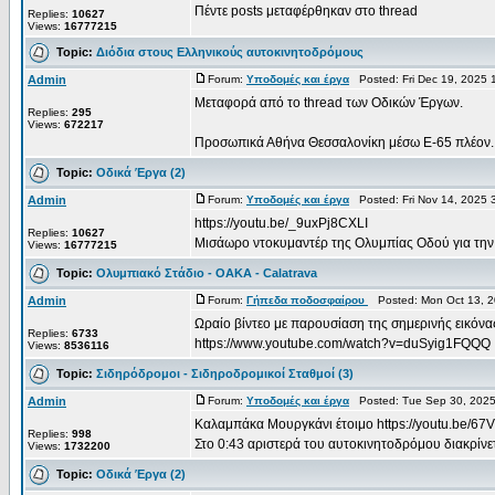
Πέντε posts μεταφέρθηκαν στο thread
Replies:
10627
Views:
16777215
Topic:
Διόδια στους Ελληνικούς αυτοκινητοδρόμους
Admin
Forum:
Υποδομές και έργα
Posted: Fri Dec 19, 2025 
Μεταφορά από το thread των Οδικών Έργων.
Replies:
295
Views:
672217
Προσωπικά Αθήνα Θεσσαλονίκη μέσω Ε-65 πλέον. Εδώ 
Topic:
Οδικά Έργα (2)
Admin
Forum:
Υποδομές και έργα
Posted: Fri Nov 14, 2025 
https://youtu.be/_9uxPj8CXLI
Replies:
10627
Μισάωρο ντοκυμαντέρ της Ολυμπίας Οδού για την Π
Views:
16777215
Topic:
Ολυμπιακό Στάδιο - OAKA - Calatrava
Admin
Forum:
Γήπεδα ποδοσφαίρου
Posted: Mon Oct 13, 2
Ωραίο βίντεο με παρουσίαση της σημερινής εικόν
Replies:
6733
https://www.youtube.com/watch?v=duSyig1FQQQ
Views:
8536116
Topic:
Σιδηρόδρομοι - Σιδηροδρομικοί Σταθμοί (3)
Admin
Forum:
Υποδομές και έργα
Posted: Tue Sep 30, 2025
Καλαμπάκα Μουργκάνι έτοιμο https://youtu.be/
Replies:
998
Στο 0:43 αριστερά του αυτοκινητοδρόμου διακρίνετα
Views:
1732200
Topic:
Οδικά Έργα (2)