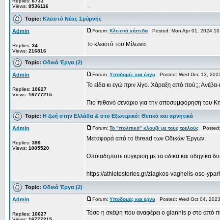
Replies:
6733
...
Views:
8536116
Topic:
Κλειστό Νέας Σμύρνης
Admin
Forum:
Κλειστά γήπεδα
Posted: Mon Apr 01, 2024 10
Το κλειστό του Μίλωνα.
Replies:
34
Views:
216816
Topic:
Οδικά Έργα (2)
Admin
Forum:
Υποδομές και έργα
Posted: Wed Dec 13, 202
Το είδα κι εγώ πριν λίγο. Χάραξη από πού;;; Ανέβ
Replies:
10627
Views:
16777215
Πιο πιθανό σενάριο για την αποσυμφόρηση του Κηφι
Topic:
Η ζωή στην Ελλάδα & στο Εξωτερικό: Θετικά και αρνητικά
Admin
Forum:
Το "πολιτικό" κλουβί με τους τρελούς
Posted: 
Μεταφορά από το thread των Οδικών Έργων.
Replies:
399
Views:
1005520
Οποιαδηποτε συγκριση με τα οδικα και οδηγικα δυσ
https://athletestories.gr/ziagkos-vaghelis-oso-ypa
Topic:
Οδικά Έργα (2)
Admin
Forum:
Υποδομές και έργα
Posted: Wed Oct 04, 2023
Τόσο η σκέψη που αναφέρει ο giannis p στο από π
Replies:
10627
Views:
16777215