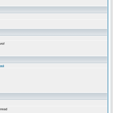
νια!
τικά
thread