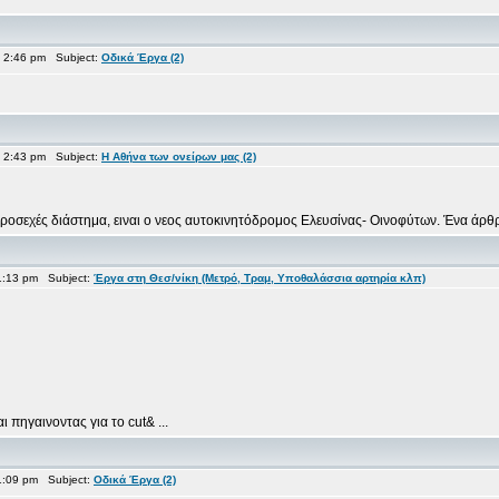
 2:46 pm Subject:
Οδικά Έργα (2)
 2:43 pm Subject:
Η Αθήνα των ονείρων μας (2)
οσεχές διάστημα, ειναι ο νεος αυτοκινητόδρομος Ελευσίνας- Οινοφύτων. Ένα άρθρο
1:13 pm Subject:
Έργα στη Θεσ/νίκη (Μετρό, Τραμ, Υποθαλάσσια αρτηρία κλπ)
 πηγαινοντας για το cut& ...
1:09 pm Subject:
Οδικά Έργα (2)