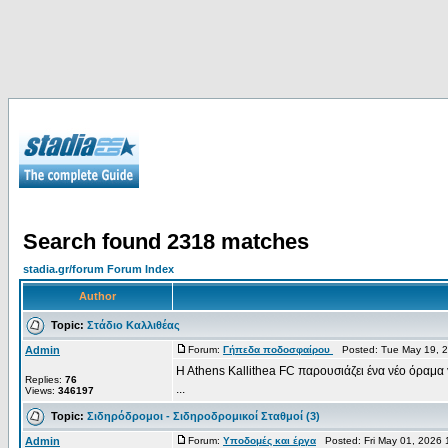
Search found 2318 matches
stadia.gr/forum Forum Index
Author
Topic:
Στάδιο Καλλιθέας
Admin
Forum:
Γήπεδα ποδοσφαίρου
Posted: Tue May 19, 2
H Athens Kallithea FC παρουσιάζει ένα νέο όραμα
Replies:
76
...
Views:
346197
Topic:
Σιδηρόδρομοι - Σιδηροδρομικοί Σταθμοί (3)
Admin
Forum:
Υποδομές και έργα
Posted: Fri May 01, 2026