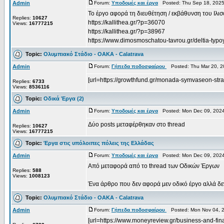
Admin
Forum:
Υποδομές και έργα
Posted: Thu Sep 18, 2025
Το έργο αφορά τη διευθέτηση / εκβάθυνση του Ιλι
Replies:
10627
https://kallithea.gr/?p=36070
Views:
16777215
https://kallithea.gr/?p=38967
https://www.dimosmoschatou-tavrou.gr/deltia-typoy/
Topic:
Ολυμπιακό Στάδιο - OAKA - Calatrava
Admin
Forum:
Γήπεδα ποδοσφαίρου
Posted: Thu Mar 20, 2
[url=https://growthfund.gr/monada-symvaseon-strat
Replies:
6733
Views:
8536116
Topic:
Οδικά Έργα (2)
Admin
Forum:
Υποδομές και έργα
Posted: Mon Dec 09, 2024
Δύο posts μεταφέρθηκαν στο thread
Replies:
10627
Views:
16777215
Topic:
Έργα στις υπόλοιπες πόλεις της Ελλάδας
Admin
Forum:
Υποδομές και έργα
Posted: Mon Dec 09, 2024
Από μεταφορά από το thread των Οδικών Έργων
Replies:
588
Views:
1008123
Ένα άρθρο που δεν αφορά μεν οδικό έργο αλλά δεν 
Topic:
Ολυμπιακό Στάδιο - OAKA - Calatrava
Admin
Forum:
Γήπεδα ποδοσφαίρου
Posted: Mon Nov 04, 
[url=https://www.moneyreview.gr/business-and-fi