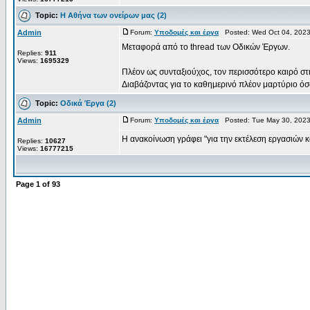
Topic:
Η Αθήνα των ονείρων μας (2)
Admin
Forum:
Υποδομές και έργα
Posted: Wed Oct 04, 2023
Μεταφορά από το thread των Οδικών Έργων.
Replies:
911
Views:
1695329
Πλέον ως συνταξιούχος, τον περισσότερο καιρό σ
Διαβάζοντας για το καθημερινό πλέον μαρτύριο όσω
Topic:
Οδικά Έργα (2)
Admin
Forum:
Υποδομές και έργα
Posted: Tue May 30, 2023
Η ανακοίνωση γράφει "για την εκτέλεση εργασιών 
Replies:
10627
Views:
16777215
Page
1
of
93