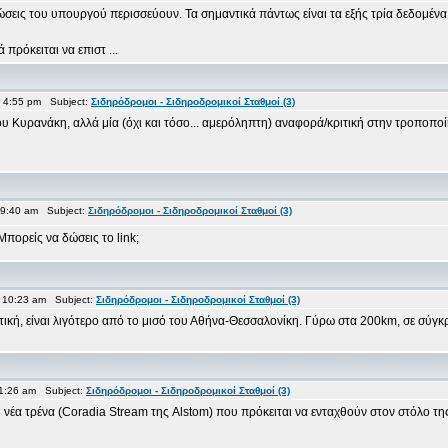
ώσεις του υπουργού περισσεύουν. Τα σημαντικά πάντως είναι τα εξής τρία δεδομένα
 πρόκειται να επιστ ...
 4:55 pm Subject:
Σιδηρόδρομοι - Σιδηροδρομικοί Σταθμοί (3)
 του Κυρανάκη, αλλά μία (όχι και τόσο... αμερόληπτη) αναφορά/κριτική στην τροποπ
 9:40 am Subject:
Σιδηρόδρομοι - Σιδηροδρομικοί Σταθμοί (3)
Μπορείς να δώσεις το link;
 10:23 am Subject:
Σιδηρόδρομοι - Σιδηροδρομικοί Σταθμοί (3)
ική, είναι λιγότερο από το μισό του Αθήνα-Θεσσαλονίκη. Γύρω στα 200km, σε σύγκρ
11:26 am Subject:
Σιδηρόδρομοι - Σιδηροδρομικοί Σταθμοί (3)
23 νέα τρένα (Coradia Stream της Alstom) που πρόκειται να ενταχθούν στον στόλο της: 