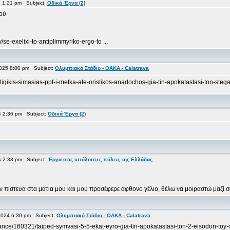
 1:21 pm Subject:
Οδικά Έργα (2)
σού
se-exelixi-to-antiplimmyriko-ergo-to ...
025 8:00 pm Subject:
Ολυμπιακό Στάδιο - OAKA - Calatrava
igikis-simasias-ppf-i-metka-ate-oristikos-anadochos-gia-tin-apokatastasi-ton-stega
 2:36 pm Subject:
Οδικά Έργα (2)
 2:33 pm Subject:
Έργα στις υπόλοιπες πόλεις της Ελλάδας
πίστευα στα μάτια μου και μου προσέφερε άφθονο γέλιο, θέλω να μοιραστώ μαζί σας
2024 6:30 pm Subject:
Ολυμπιακό Στάδιο - OAKA - Calatrava
nance/160321/taiped-symvasi-5-5-ekat-eyro-gia-tin-apokatastasi-ton-2-eisodon-to