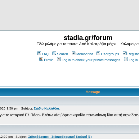
stadia.gr/forum
Εδώ μιλάμε για τα πάντα. Από Καλατράβα μέχρι… Καλομοίρα
FAQ
Search
Memberlist
Usergroups
Registe
Profile
Log in to check your private messages
Log in
Message
026 3:50 pm Subject:
Στάδιο Καλλιθέας
 για το ιστορικό Ελ Πάσο- Βλέπω νέα βόρεια κερκίδα πάνωπίσωη ίδια αυτή κερκίδαε
 12:29 pm Subject:
Σιδηρόδρομοι - Σιδηροδρομικοί Σταθμοί (3)