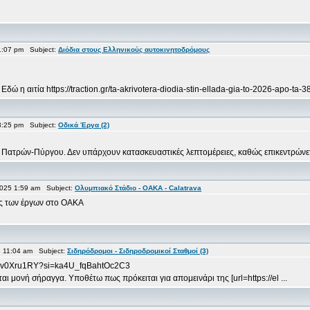
1:07 pm Subject:
Διόδια στους Ελληνικούς αυτοκινητοδρόμους
η αιτία https://traction.gr/ta-akrivotera-diodia-stin-ellada-gia-to-2026-apo-ta-38
3:25 pm Subject:
Οδικά Έργα (2)
ατρών-Πύργου. Δεν υπάρχουν κατασκευαστικές λεπτομέρειες, καθώς επικεντρώνεται
025 1:59 am Subject:
Ολυμπιακό Στάδιο - OAKA - Calatrava
ας των έργων στο ΟΑΚΑ
 11:04 am Subject:
Σιδηρόδρομοι - Σιδηροδρομικοί Σταθμοί (3)
67Vv0Xru1RY?si=ka4U_fqBahtOc2C3
ι μονή σήραγγα. Υποθέτω πως πρόκειται για απομεινάρι της [url=https://el ...