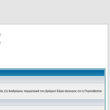
!
r
νός (1) διαδρόμου περιμετρικά του βράχου! Είμαι σίγουρος ότι η Πυροσβεστικ