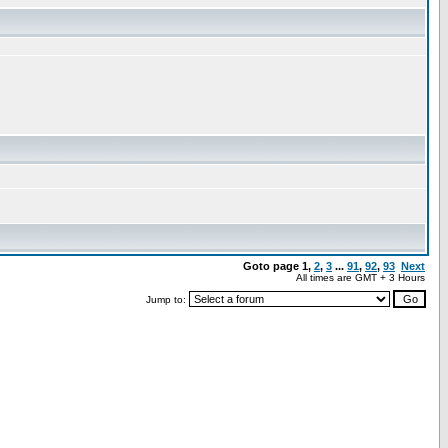
Goto page
1
,
2
,
3
...
91
,
92
,
93
Next
All times are GMT + 3 Hours
Jump to: