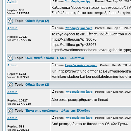
Admin
Forum:
Υποδομές και έργα
Posted: Tue Sep 30, 2025
Καλαμπάκα Μουργκάνι έτοιμο https://youtu.be/
Replies:
998
Στο 0:43 αριστερά του αυτοκινητοδρόμου διακρίνετα
Views:
1732514
Topic:
Οδικά Έργα (2)
Admin
Forum:
Υποδομές και έργα
Posted: Thu Sep 18, 2025
Το έργο αφορά τη διευθέτηση / εκβάθυνση του Ιλι
Replies:
10627
https://kallithea.gr/?p=36070
Views:
16777215
https://kallithea.gr/?p=38967
https://www.dimosmoschatou-tavrou.gr/deltia-typoy/
Topic:
Ολυμπιακό Στάδιο - OAKA - Calatrava
Admin
Forum:
Γήπεδα ποδοσφαίρου
Posted: Thu Mar 20, 2
[url=https://growthfund.gr/monada-symvaseon-strat
Replies:
6733
kentrikou-stadiou-kai-tou-podilatodromiou-tou-olym
Views:
8537270
Topic:
Οδικά Έργα (2)
Admin
Forum:
Υποδομές και έργα
Posted: Mon Dec 09, 2024
Δύο posts μεταφέρθηκαν στο thread
Replies:
10627
Views:
16777215
Topic:
Έργα στις υπόλοιπες πόλεις της Ελλάδας
Admin
Forum:
Υποδομές και έργα
Posted: Mon Dec 09, 2024
Από μεταφορά από το thread των Οδικών Έργων
Replies:
588
Views:
1008332