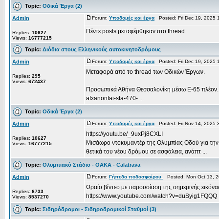
Topic:
Οδικά Έργα (2)
Admin
Forum:
Υποδομές και έργα
Posted: Fri Dec 19, 2025 
Πέντε posts μεταφέρθηκαν στο thread
Replies:
10627
Views:
16777215
Topic:
Διόδια στους Ελληνικούς αυτοκινητοδρόμους
Admin
Forum:
Υποδομές και έργα
Posted: Fri Dec 19, 2025 
Μεταφορά από το thread των Οδικών Έργων.
Replies:
295
Views:
672437
Προσωπικά Αθήνα Θεσσαλονίκη μέσω Ε-65 πλέον. Εδώ 
afxanontai-sta-470- ...
Topic:
Οδικά Έργα (2)
Admin
Forum:
Υποδομές και έργα
Posted: Fri Nov 14, 2025 
https://youtu.be/_9uxPj8CXLI
Replies:
10627
Μισάωρο ντοκυμαντέρ της Ολυμπίας Οδού για την 
Views:
16777215
θετικά του νέου δρόμου σε ασφάλεια, ανάπτ ...
Topic:
Ολυμπιακό Στάδιο - OAKA - Calatrava
Admin
Forum:
Γήπεδα ποδοσφαίρου
Posted: Mon Oct 13, 2
Ωραίο βίντεο με παρουσίαση της σημερινής εικόν
Replies:
6733
https://www.youtube.com/watch?v=duSyig1FQQQ
Views:
8537270
Topic:
Σιδηρόδρομοι - Σιδηροδρομικοί Σταθμοί (3)