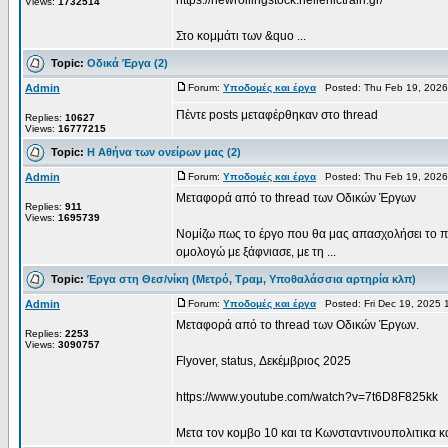
https://newrollingstock.hellenictrain.gr/
Views:
1732514
Στο κομμάτι των &quo ...
Topic:
Οδικά Έργα (2)
Admin
Forum:
Υποδομές και έργα
Posted: Thu Feb 19, 2026
Πέντε posts μεταφέρθηκαν στο thread
Replies:
10627
Views:
16777215
Topic:
Η Αθήνα των ονείρων μας (2)
Admin
Forum:
Υποδομές και έργα
Posted: Thu Feb 19, 2026
Μεταφορά από το thread των Οδικών Έργων
Replies:
911
Views:
1695739
Νομίζω πως το έργο που θα μας απασχολήσει το π
ομολογώ με ξάφνιασε, με τη ...
Topic:
Έργα στη Θεσ/νίκη (Μετρό, Τραμ, Υποθαλάσσια αρτηρία κλπ)
Admin
Forum:
Υποδομές και έργα
Posted: Fri Dec 19, 2025 
Μεταφορά από το thread των Οδικών Έργων.
Replies:
2253
Views:
3090757
Flyover, status, Δεκέμβριος 2025
https://www.youtube.com/watch?v=7t6D8F825kk
Μετα τον κομβο 10 και τα Κωνσταντινουπολιτικα και