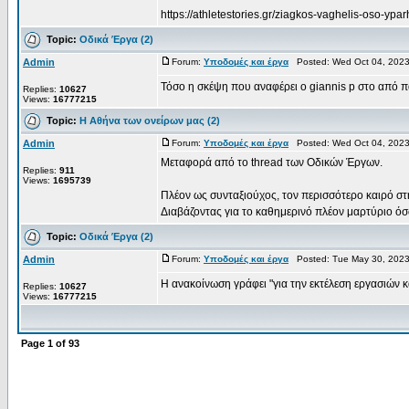
https://athletestories.gr/ziagkos-vaghelis-oso-ypa
Topic:
Οδικά Έργα (2)
Admin
Forum:
Υποδομές και έργα
Posted: Wed Oct 04, 2023
Τόσο η σκέψη που αναφέρει ο giannis p στο από π
Replies:
10627
Views:
16777215
Topic:
Η Αθήνα των ονείρων μας (2)
Admin
Forum:
Υποδομές και έργα
Posted: Wed Oct 04, 2023
Μεταφορά από το thread των Οδικών Έργων.
Replies:
911
Views:
1695739
Πλέον ως συνταξιούχος, τον περισσότερο καιρό σ
Διαβάζοντας για το καθημερινό πλέον μαρτύριο όσω
Topic:
Οδικά Έργα (2)
Admin
Forum:
Υποδομές και έργα
Posted: Tue May 30, 2023
Η ανακοίνωση γράφει "για την εκτέλεση εργασιών 
Replies:
10627
Views:
16777215
Page
1
of
93