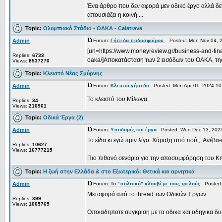
Ένα άρθρο που δεν αφορά μεν οδικό έργο αλλά δεν
απουσιάζει η κοινή ...
Topic:
Ολυμπιακό Στάδιο - OAKA - Calatrava
Admin
Forum:
Γήπεδα ποδοσφαίρου
Posted: Mon Nov 04, 
[url=https://www.moneyreview.gr/business-and-fin
Replies:
6733
oaka/]Αποκατάσταση των 2 εισόδων του ΟΑΚΑ, της 
Views:
8537270
Topic:
Κλειστό Νέας Σμύρνης
Admin
Forum:
Κλειστά γήπεδα
Posted: Mon Apr 01, 2024 10
Το κλειστό του Μίλωνα.
Replies:
34
Views:
216961
Topic:
Οδικά Έργα (2)
Admin
Forum:
Υποδομές και έργα
Posted: Wed Dec 13, 202
Το είδα κι εγώ πριν λίγο. Χάραξη από πού;;; Ανέβ
Replies:
10627
Views:
16777215
Πιο πιθανό σενάριο για την αποσυμφόρηση του Κηφι
Topic:
Η ζωή στην Ελλάδα & στο Εξωτερικό: Θετικά και αρνητικά
Admin
Forum:
Το "πολιτικό" κλουβί με τους τρελούς
Posted: 
Μεταφορά από το thread των Οδικών Έργων.
Replies:
399
Views:
1005765
Οποιαδηποτε συγκριση με τα οδικα και οδηγικα δυσ