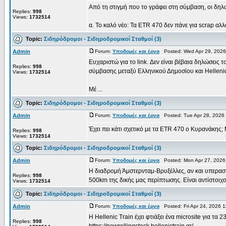
Από τη στιγμή που το γράφει στη σύμβαση, οι δηλ
Replies:
998
Views:
1732514
α. Το καλό νέο: Τα ETR 470 δεν πάνε για scrap αλλά
Topic:
Σιδηρόδρομοι - Σιδηροδρομικοί Σταθμοί (3)
Admin
Forum:
Υποδομές και έργα
Posted: Wed Apr 29, 2026
Ευχαριστώ για το link. Δεν είναι βέβαια δηλώσεις
Replies:
998
σύμβασης μεταξύ Ελληνικού Δημοσίου και Hellenic
Views:
1732514
Μέ ...
Topic:
Σιδηρόδρομοι - Σιδηροδρομικοί Σταθμοί (3)
Admin
Forum:
Υποδομές και έργα
Posted: Tue Apr 28, 2026
Έχει πει κάτι σχετικό με τα ETR 470 ο Κυρανάκης; 
Replies:
998
Views:
1732514
Topic:
Σιδηρόδρομοι - Σιδηροδρομικοί Σταθμοί (3)
Admin
Forum:
Υποδομές και έργα
Posted: Mon Apr 27, 2026
Η διαδρομή Άμστερνταμ-Βρυξέλλες, αν και υπεραστ
Replies:
998
500km της δικής μας περίπτωσης. Είναι αντίστοιχο
Views:
1732514
Topic:
Σιδηρόδρομοι - Σιδηροδρομικοί Σταθμοί (3)
Admin
Forum:
Υποδομές και έργα
Posted: Fri Apr 24, 2026 
Η Hellenic Train έχει φτιάξει ένα microsite για τα
Replies:
998