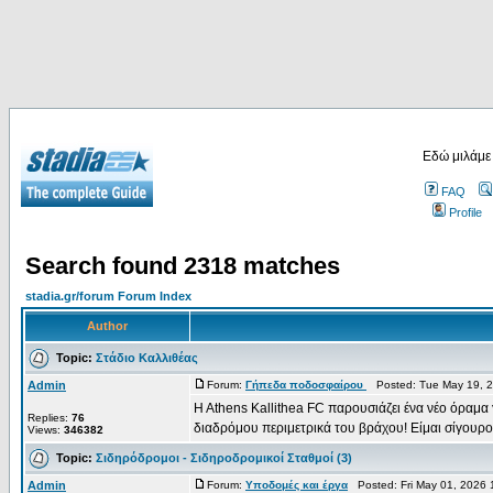
Εδώ μιλάμε
FAQ
Profile
Search found 2318 matches
stadia.gr/forum Forum Index
Author
Topic:
Στάδιο Καλλιθέας
Admin
Forum:
Γήπεδα ποδοσφαίρου
Posted: Tue May 19, 2
H Athens Kallithea FC παρουσιάζει ένα νέο όραμα 
Replies:
76
διαδρόμου περιμετρικά του βράχου! Είμαι σίγουρος
Views:
346382
Topic:
Σιδηρόδρομοι - Σιδηροδρομικοί Σταθμοί (3)
Admin
Forum:
Υποδομές και έργα
Posted: Fri May 01, 2026