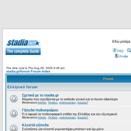
Εδώ μιλάμε
FAQ
Profile
The time now is Thu Aug 06, 2026 9:46 pm
stadia.gr/forum Forum Index
Forum
Ελληνικό forum
Σχετικά με το stadia.gr
Θέματα που σχετίζονται με το website γενικά και το forum ειδικότερα
Moderators
Admin
,
Ypsilon
,
exitmusician
,
losada7
Γήπεδα ποδοσφαίρου
Ό,τι αφορά τα ποδοσφαιρικά στάδια της Ελλάδας και του εξωτερικού
Moderators
Admin
,
Ypsilon
,
exitmusician
,
losada7
Κλειστά γήπεδα
Συζητήσεις για κλειστά γυμναστήρια μπάσκετ και όχι μόνο