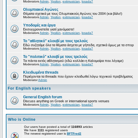
Moderators
Admin
,
Ypsilon
,
exitmusician
,
losada7
Ολυμπιακοί Αγώνες
Θέματα σχετικά με τους Ολυμπιακούς Αγώνες του 2004 (και βάλε!)
Moderators
Admin
,
Ypsilon
,
exitmusician
,
losada7
Υποδομές και έργα
Εκσυγχρονιστείτε γιατί χανόμαστε!
Moderators
Admin
,
Ypsilon
,
exitmusician
,
losada7
Το "αθλητικό" κλουβί με τους τρελούς
Εδώ συζητάμε όλα τα θέματα άσχετα με γήπεδα, σχετικά όμως με τα σπορ
Moderators
Admin
,
Ypsilon
,
exitmusician
,
losada7
Το "πολιτικό" κλουβί με τους τρελούς
Τα πάντα εκτός αθλητισμού (εδώ κολλάει η Καλομοίρα που λέγαμε)
Moderators
Admin
,
Ypsilon
,
exitmusician
,
losada7
Κλειδωμένα threads
Περιέχονται τα threads που έχουν κλειδωθεί λόγω τεχνικού προβλήματος
Moderator
Admin
For English speakers
General English forum
Discuss anything on Greek or international sports venues
Moderators
Admin
,
Ypsilon
,
exitmusician
,
losada7
Who is Online
Our users have posted a total of
116893
articles
We have
1111
registered users
The newest registered user is
BFTFred2