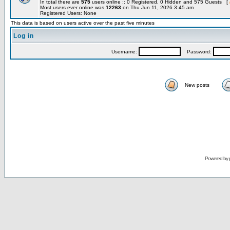
In total there are
575
users online :: 0 Registered, 0 Hidden and 575 Guests [
Most users ever online was
12263
on Thu Jun 11, 2026 3:45 am
Registered Users: None
This data is based on users active over the past five minutes
Log in
Username:
Password:
New posts
Powered by