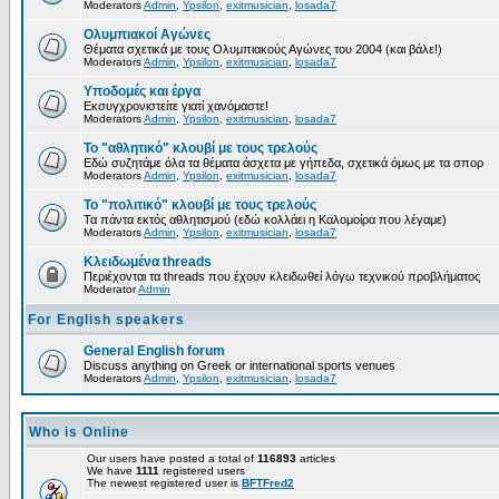
Moderators
Admin
,
Ypsilon
,
exitmusician
,
losada7
Ολυμπιακοί Αγώνες
Θέματα σχετικά με τους Ολυμπιακούς Αγώνες του 2004 (και βάλε!)
Moderators
Admin
,
Ypsilon
,
exitmusician
,
losada7
Υποδομές και έργα
Εκσυγχρονιστείτε γιατί χανόμαστε!
Moderators
Admin
,
Ypsilon
,
exitmusician
,
losada7
Το "αθλητικό" κλουβί με τους τρελούς
Εδώ συζητάμε όλα τα θέματα άσχετα με γήπεδα, σχετικά όμως με τα σπορ
Moderators
Admin
,
Ypsilon
,
exitmusician
,
losada7
Το "πολιτικό" κλουβί με τους τρελούς
Τα πάντα εκτός αθλητισμού (εδώ κολλάει η Καλομοίρα που λέγαμε)
Moderators
Admin
,
Ypsilon
,
exitmusician
,
losada7
Κλειδωμένα threads
Περιέχονται τα threads που έχουν κλειδωθεί λόγω τεχνικού προβλήματος
Moderator
Admin
For English speakers
General English forum
Discuss anything on Greek or international sports venues
Moderators
Admin
,
Ypsilon
,
exitmusician
,
losada7
Who is Online
Our users have posted a total of
116893
articles
We have
1111
registered users
The newest registered user is
BFTFred2