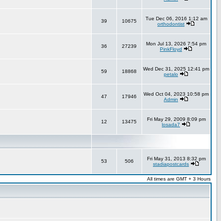
Tue Dec 06, 2016 1:12 am
39
10675
orthodontist
Mon Jul 13, 2026 7:54 pm
36
27239
PinkFloyd
Wed Dec 31, 2025 12:41 pm
59
18868
petalo
Wed Oct 04, 2023 10:58 pm
47
17946
Admin
Fri May 29, 2009 8:09 pm
12
13475
losada7
Fri May 31, 2013 8:32 pm
53
506
stadiapostcards
All times are GMT + 3 Hours