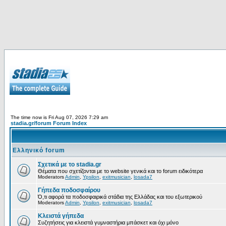
The time now is Fri Aug 07, 2026 7:29 am
stadia.gr/forum Forum Index
Ελληνικό forum
Σχετικά με το stadia.gr
Θέματα που σχετίζονται με το website γενικά και το forum ειδικότερα
Moderators
Admin
,
Ypsilon
,
exitmusician
,
losada7
Γήπεδα ποδοσφαίρου
Ό,τι αφορά τα ποδοσφαιρικά στάδια της Ελλάδας και του εξωτερικού
Moderators
Admin
,
Ypsilon
,
exitmusician
,
losada7
Κλειστά γήπεδα
Συζητήσεις για κλειστά γυμναστήρια μπάσκετ και όχι μόνο