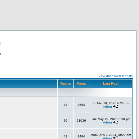
!
r
View unanswered posts
Topics
Posts
Last Post
Fri Mar 10, 2023 6:24 pm
38
2654
Admin
Tue May 19, 2026 3:50 pm
70
23036
Admin
Mon Apr 01, 2024 10:28 am
42
2494
Admin