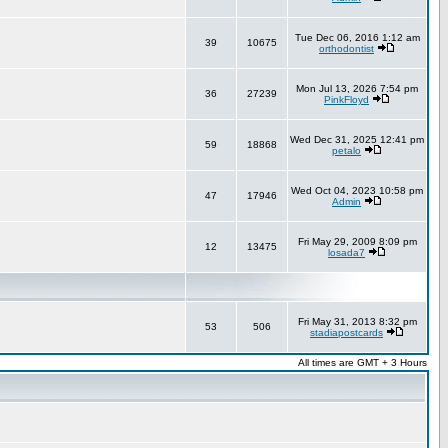
Tue Dec 06, 2016 1:12 am
39
10675
orthodontist
Mon Jul 13, 2026 7:54 pm
36
27239
PinkFloyd
Wed Dec 31, 2025 12:41 pm
59
18868
petalo
Wed Oct 04, 2023 10:58 pm
47
17946
Admin
Fri May 29, 2009 8:09 pm
12
13475
losada7
Fri May 31, 2013 8:32 pm
53
506
stadiapostcards
All times are GMT + 3 Hours