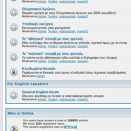
Moderators
Admin
,
Ypsilon
,
exitmusician
,
losada7
Ολυμπιακοί Αγώνες
Θέματα σχετικά με τους Ολυμπιακούς Αγώνες του 2004 (και βάλε!)
Moderators
Admin
,
Ypsilon
,
exitmusician
,
losada7
Υποδομές και έργα
Εκσυγχρονιστείτε γιατί χανόμαστε!
Moderators
Admin
,
Ypsilon
,
exitmusician
,
losada7
Το "αθλητικό" κλουβί με τους τρελούς
Εδώ συζητάμε όλα τα θέματα άσχετα με γήπεδα, σχετικά όμως με τα σπορ
Moderators
Admin
,
Ypsilon
,
exitmusician
,
losada7
Το "πολιτικό" κλουβί με τους τρελούς
Τα πάντα εκτός αθλητισμού (εδώ κολλάει η Καλομοίρα που λέγαμε)
Moderators
Admin
,
Ypsilon
,
exitmusician
,
losada7
Κλειδωμένα threads
Περιέχονται τα threads που έχουν κλειδωθεί λόγω τεχνικού προβλήματος
Moderator
Admin
For English speakers
General English forum
Discuss anything on Greek or international sports venues
Moderators
Admin
,
Ypsilon
,
exitmusician
,
losada7
Who is Online
Our users have posted a total of
116893
articles
We have
1111
registered users
The newest registered user is
BFTFred2