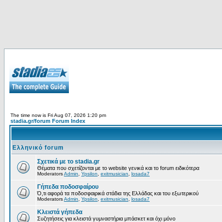
The time now is Fri Aug 07, 2026 1:20 pm
stadia.gr/forum Forum Index
Ελληνικό forum
Σχετικά με το stadia.gr
Θέματα που σχετίζονται με το website γενικά και το forum ειδικότερα
Moderators
Admin
,
Ypsilon
,
exitmusician
,
losada7
Γήπεδα ποδοσφαίρου
Ό,τι αφορά τα ποδοσφαιρικά στάδια της Ελλάδας και του εξωτερικού
Moderators
Admin
,
Ypsilon
,
exitmusician
,
losada7
Κλειστά γήπεδα
Συζητήσεις για κλειστά γυμναστήρια μπάσκετ και όχι μόνο