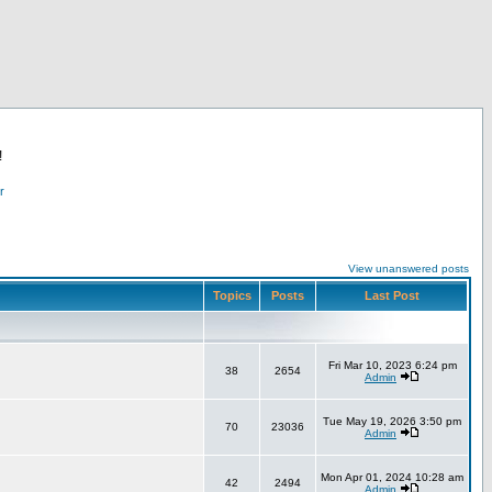
!
r
View unanswered posts
Topics
Posts
Last Post
Fri Mar 10, 2023 6:24 pm
38
2654
Admin
Tue May 19, 2026 3:50 pm
70
23036
Admin
Mon Apr 01, 2024 10:28 am
42
2494
Admin