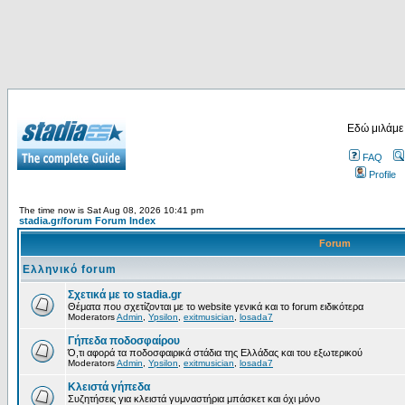
Εδώ μιλάμε
FAQ
Profile
The time now is Sat Aug 08, 2026 10:41 pm
stadia.gr/forum Forum Index
Forum
Ελληνικό forum
Σχετικά με το stadia.gr
Θέματα που σχετίζονται με το website γενικά και το forum ειδικότερα
Moderators
Admin
,
Ypsilon
,
exitmusician
,
losada7
Γήπεδα ποδοσφαίρου
Ό,τι αφορά τα ποδοσφαιρικά στάδια της Ελλάδας και του εξωτερικού
Moderators
Admin
,
Ypsilon
,
exitmusician
,
losada7
Κλειστά γήπεδα
Συζητήσεις για κλειστά γυμναστήρια μπάσκετ και όχι μόνο