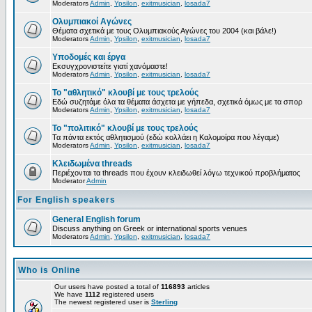
Moderators
Admin
,
Ypsilon
,
exitmusician
,
losada7
Ολυμπιακοί Αγώνες
Θέματα σχετικά με τους Ολυμπιακούς Αγώνες του 2004 (και βάλε!)
Moderators
Admin
,
Ypsilon
,
exitmusician
,
losada7
Υποδομές και έργα
Εκσυγχρονιστείτε γιατί χανόμαστε!
Moderators
Admin
,
Ypsilon
,
exitmusician
,
losada7
Το "αθλητικό" κλουβί με τους τρελούς
Εδώ συζητάμε όλα τα θέματα άσχετα με γήπεδα, σχετικά όμως με τα σπορ
Moderators
Admin
,
Ypsilon
,
exitmusician
,
losada7
Το "πολιτικό" κλουβί με τους τρελούς
Τα πάντα εκτός αθλητισμού (εδώ κολλάει η Καλομοίρα που λέγαμε)
Moderators
Admin
,
Ypsilon
,
exitmusician
,
losada7
Κλειδωμένα threads
Περιέχονται τα threads που έχουν κλειδωθεί λόγω τεχνικού προβλήματος
Moderator
Admin
For English speakers
General English forum
Discuss anything on Greek or international sports venues
Moderators
Admin
,
Ypsilon
,
exitmusician
,
losada7
Who is Online
Our users have posted a total of
116893
articles
We have
1112
registered users
The newest registered user is
Sterling