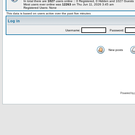
In total there are
1027
users online :: 0 Registered, 0 Hidden and 1027 Guest
Most users ever online was
12263
on Thu Jun 11, 2026 3:45 am
Registered Users: None
This data is based on users active over the past five minutes
Log in
Username:
Password:
New posts
Powered by