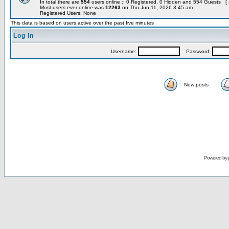
In total there are
554
users online :: 0 Registered, 0 Hidden and 554 Guests [
Most users ever online was
12263
on Thu Jun 11, 2026 3:45 am
Registered Users: None
This data is based on users active over the past five minutes
Log in
Username:
Password:
New posts
Powered by