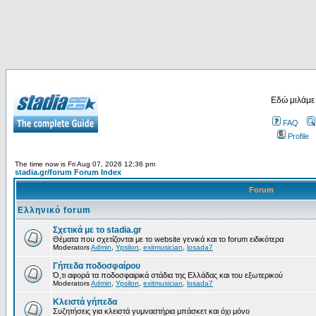
Εδώ μιλάμε
FAQ
Profile
The time now is Fri Aug 07, 2026 12:36 pm
stadia.gr/forum Forum Index
Forum
Ελληνικό forum
Σχετικά με το stadia.gr
Θέματα που σχετίζονται με το website γενικά και το forum ειδικότερα
Moderators
Admin
,
Ypsilon
,
exitmusician
,
losada7
Γήπεδα ποδοσφαίρου
Ό,τι αφορά τα ποδοσφαιρικά στάδια της Ελλάδας και του εξωτερικού
Moderators
Admin
,
Ypsilon
,
exitmusician
,
losada7
Κλειστά γήπεδα
Συζητήσεις για κλειστά γυμναστήρια μπάσκετ και όχι μόνο