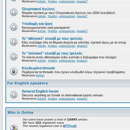
Moderators
Admin
,
Ypsilon
,
exitmusician
,
losada7
Ολυμπιακοί Αγώνες
Θέματα σχετικά με τους Ολυμπιακούς Αγώνες του 2004 (και βάλε!)
Moderators
Admin
,
Ypsilon
,
exitmusician
,
losada7
Υποδομές και έργα
Εκσυγχρονιστείτε γιατί χανόμαστε!
Moderators
Admin
,
Ypsilon
,
exitmusician
,
losada7
Το "αθλητικό" κλουβί με τους τρελούς
Εδώ συζητάμε όλα τα θέματα άσχετα με γήπεδα, σχετικά όμως με τα σπορ
Moderators
Admin
,
Ypsilon
,
exitmusician
,
losada7
Το "πολιτικό" κλουβί με τους τρελούς
Τα πάντα εκτός αθλητισμού (εδώ κολλάει η Καλομοίρα που λέγαμε)
Moderators
Admin
,
Ypsilon
,
exitmusician
,
losada7
Κλειδωμένα threads
Περιέχονται τα threads που έχουν κλειδωθεί λόγω τεχνικού προβλήματος
Moderator
Admin
For English speakers
General English forum
Discuss anything on Greek or international sports venues
Moderators
Admin
,
Ypsilon
,
exitmusician
,
losada7
Who is Online
Our users have posted a total of
116893
articles
We have
1111
registered users
The newest registered user is
BFTFred2