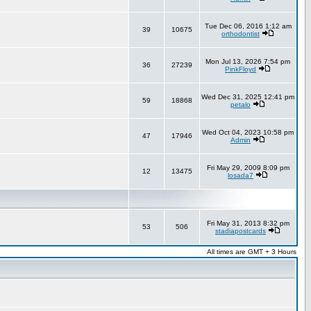
Tue Dec 06, 2016 1:12 am
39
10675
orthodontist
Mon Jul 13, 2026 7:54 pm
36
27239
PinkFloyd
Wed Dec 31, 2025 12:41 pm
59
18868
petalo
Wed Oct 04, 2023 10:58 pm
47
17946
Admin
Fri May 29, 2009 8:09 pm
12
13475
losada7
Fri May 31, 2013 8:32 pm
53
506
stadiapostcards
All times are GMT + 3 Hours