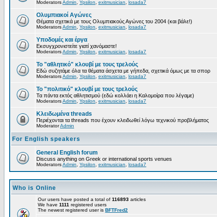
Moderators
Admin
,
Ypsilon
,
exitmusician
,
losada7
Ολυμπιακοί Αγώνες
Θέματα σχετικά με τους Ολυμπιακούς Αγώνες του 2004 (και βάλε!)
Moderators
Admin
,
Ypsilon
,
exitmusician
,
losada7
Υποδομές και έργα
Εκσυγχρονιστείτε γιατί χανόμαστε!
Moderators
Admin
,
Ypsilon
,
exitmusician
,
losada7
Το "αθλητικό" κλουβί με τους τρελούς
Εδώ συζητάμε όλα τα θέματα άσχετα με γήπεδα, σχετικά όμως με τα σπορ
Moderators
Admin
,
Ypsilon
,
exitmusician
,
losada7
Το "πολιτικό" κλουβί με τους τρελούς
Τα πάντα εκτός αθλητισμού (εδώ κολλάει η Καλομοίρα που λέγαμε)
Moderators
Admin
,
Ypsilon
,
exitmusician
,
losada7
Κλειδωμένα threads
Περιέχονται τα threads που έχουν κλειδωθεί λόγω τεχνικού προβλήματος
Moderator
Admin
For English speakers
General English forum
Discuss anything on Greek or international sports venues
Moderators
Admin
,
Ypsilon
,
exitmusician
,
losada7
Who is Online
Our users have posted a total of
116893
articles
We have
1111
registered users
The newest registered user is
BFTFred2