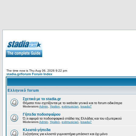
The time now is Thu Aug 06, 2026 9:22 pm
stadia.gr/forum Forum Index
Ελληνικό forum
Σχετικά με το stadia.gr
Θέματα που σχετίζονται με το website γενικά και το forum ειδικότερα
Moderators
Admin
,
Ypsilon
,
exitmusician
,
losada7
Γήπεδα ποδοσφαίρου
Ό,τι αφορά τα ποδοσφαιρικά στάδια της Ελλάδας και του εξωτερικού
Moderators
Admin
,
Ypsilon
,
exitmusician
,
losada7
Κλειστά γήπεδα
Συζητήσεις για κλειστά γυμναστήρια μπάσκετ και όχι μόνο