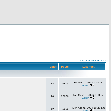
!
r
View unanswered posts
Topics
Posts
Last Post
Fri Mar 10, 2023 6:24 pm
38
2654
Admin
Tue May 19, 2026 3:50 pm
70
23036
Admin
Mon Apr 01, 2024 10:28 am
42
2494
Admin