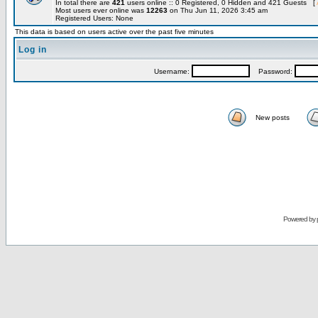
In total there are
421
users online :: 0 Registered, 0 Hidden and 421 Guests [
Most users ever online was
12263
on Thu Jun 11, 2026 3:45 am
Registered Users: None
This data is based on users active over the past five minutes
Log in
Username:
Password:
New posts
Powered by