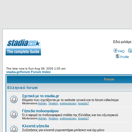
Εδώ μιλάμε
FAQ
Profile
The time now is Sun Aug 09, 2026 1:05 am
stadia.gr/forum Forum Index
Forum
Ελληνικό forum
Σχετικά με το stadia.gr
Θέματα που σχετίζονται με το website γενικά και το forum ειδικότερα
Moderators
Admin
,
Ypsilon
,
exitmusician
,
losada7
Γήπεδα ποδοσφαίρου
Ό,τι αφορά τα ποδοσφαιρικά στάδια της Ελλάδας και του εξωτερικού
Moderators
Admin
,
Ypsilon
,
exitmusician
,
losada7
Κλειστά γήπεδα
Συζητήσεις για κλειστά γυμναστήρια μπάσκετ και όχι μόνο