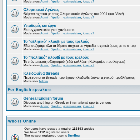
Moderators
Admin
,
Ypsilon
,
exitmusician
,
losada7
Ολυμπιακοί Αγώνες
Θέματα σχετικά με τους Ολυμπιακούς Αγώνες του 2004 (και βάλε!)
Moderators
Admin
,
Ypsilon
,
exitmusician
,
losada7
Υποδομές και έργα
Εκσυγχρονιστείτε γιατί χανόμαστε!
Moderators
Admin
,
Ypsilon
,
exitmusician
,
losada7
Το "αθλητικό" κλουβί με τους τρελούς
Εδώ συζητάμε όλα τα θέματα άσχετα με γήπεδα, σχετικά όμως με τα σπορ
Moderators
Admin
,
Ypsilon
,
exitmusician
,
losada7
Το "πολιτικό" κλουβί με τους τρελούς
Τα πάντα εκτός αθλητισμού (εδώ κολλάει η Καλομοίρα που λέγαμε)
Moderators
Admin
,
Ypsilon
,
exitmusician
,
losada7
Κλειδωμένα threads
Περιέχονται τα threads που έχουν κλειδωθεί λόγω τεχνικού προβλήματος
Moderator
Admin
For English speakers
General English forum
Discuss anything on Greek or international sports venues
Moderators
Admin
,
Ypsilon
,
exitmusician
,
losada7
Who is Online
Our users have posted a total of
116893
articles
We have
1112
registered users
The newest registered user is
Sterling