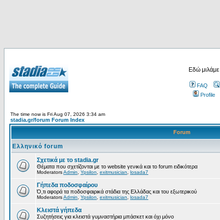
Εδώ μιλάμε
FAQ
Profile
The time now is Fri Aug 07, 2026 3:34 am
stadia.gr/forum Forum Index
Forum
Ελληνικό forum
Σχετικά με το stadia.gr
Θέματα που σχετίζονται με το website γενικά και το forum ειδικότερα
Moderators
Admin
,
Ypsilon
,
exitmusician
,
losada7
Γήπεδα ποδοσφαίρου
Ό,τι αφορά τα ποδοσφαιρικά στάδια της Ελλάδας και του εξωτερικού
Moderators
Admin
,
Ypsilon
,
exitmusician
,
losada7
Κλειστά γήπεδα
Συζητήσεις για κλειστά γυμναστήρια μπάσκετ και όχι μόνο