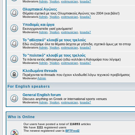
Moderators
Admin
,
Ypsilon
,
exitmusician
,
losada7
Ολυμπιακοί Αγώνες
Θέματα σχετικά με τους Ολυμπιακούς Αγώνες του 2004 (και βάλε!)
Moderators
Admin
,
Ypsilon
,
exitmusician
,
losada7
Υποδομές και έργα
Εκσυγχρονιστείτε γιατί χανόμαστε!
Moderators
Admin
,
Ypsilon
,
exitmusician
,
losada7
Το "αθλητικό" κλουβί με τους τρελούς
Εδώ συζητάμε όλα τα θέματα άσχετα με γήπεδα, σχετικά όμως με τα σπορ
Moderators
Admin
,
Ypsilon
,
exitmusician
,
losada7
Το "πολιτικό" κλουβί με τους τρελούς
Τα πάντα εκτός αθλητισμού (εδώ κολλάει η Καλομοίρα που λέγαμε)
Moderators
Admin
,
Ypsilon
,
exitmusician
,
losada7
Κλειδωμένα threads
Περιέχονται τα threads που έχουν κλειδωθεί λόγω τεχνικού προβλήματος
Moderator
Admin
For English speakers
General English forum
Discuss anything on Greek or international sports venues
Moderators
Admin
,
Ypsilon
,
exitmusician
,
losada7
Who is Online
Our users have posted a total of
116893
articles
We have
1111
registered users
The newest registered user is
BFTFred2