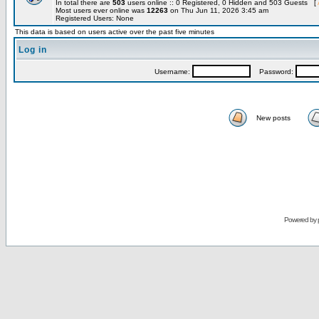
In total there are
503
users online :: 0 Registered, 0 Hidden and 503 Guests [
Most users ever online was
12263
on Thu Jun 11, 2026 3:45 am
Registered Users: None
This data is based on users active over the past five minutes
Log in
Username:
Password:
New posts
Powered by