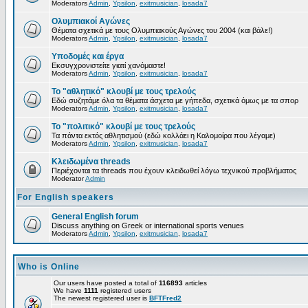
Moderators
Admin
,
Ypsilon
,
exitmusician
,
losada7
Ολυμπιακοί Αγώνες
Θέματα σχετικά με τους Ολυμπιακούς Αγώνες του 2004 (και βάλε!)
Moderators
Admin
,
Ypsilon
,
exitmusician
,
losada7
Υποδομές και έργα
Εκσυγχρονιστείτε γιατί χανόμαστε!
Moderators
Admin
,
Ypsilon
,
exitmusician
,
losada7
Το "αθλητικό" κλουβί με τους τρελούς
Εδώ συζητάμε όλα τα θέματα άσχετα με γήπεδα, σχετικά όμως με τα σπορ
Moderators
Admin
,
Ypsilon
,
exitmusician
,
losada7
Το "πολιτικό" κλουβί με τους τρελούς
Τα πάντα εκτός αθλητισμού (εδώ κολλάει η Καλομοίρα που λέγαμε)
Moderators
Admin
,
Ypsilon
,
exitmusician
,
losada7
Κλειδωμένα threads
Περιέχονται τα threads που έχουν κλειδωθεί λόγω τεχνικού προβλήματος
Moderator
Admin
For English speakers
General English forum
Discuss anything on Greek or international sports venues
Moderators
Admin
,
Ypsilon
,
exitmusician
,
losada7
Who is Online
Our users have posted a total of
116893
articles
We have
1111
registered users
The newest registered user is
BFTFred2