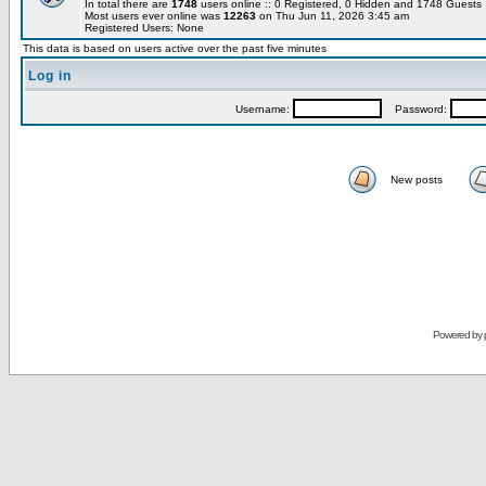
In total there are
1748
users online :: 0 Registered, 0 Hidden and 1748 Guest
Most users ever online was
12263
on Thu Jun 11, 2026 3:45 am
Registered Users: None
This data is based on users active over the past five minutes
Log in
Username:
Password:
New posts
Powered by