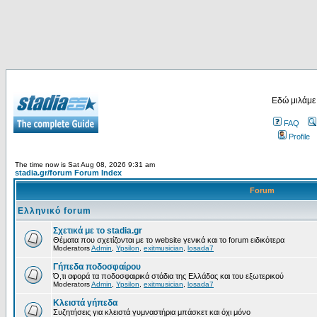
Εδώ μιλάμε
FAQ
Profile
The time now is Sat Aug 08, 2026 9:31 am
stadia.gr/forum Forum Index
Forum
Ελληνικό forum
Σχετικά με το stadia.gr
Θέματα που σχετίζονται με το website γενικά και το forum ειδικότερα
Moderators
Admin
,
Ypsilon
,
exitmusician
,
losada7
Γήπεδα ποδοσφαίρου
Ό,τι αφορά τα ποδοσφαιρικά στάδια της Ελλάδας και του εξωτερικού
Moderators
Admin
,
Ypsilon
,
exitmusician
,
losada7
Κλειστά γήπεδα
Συζητήσεις για κλειστά γυμναστήρια μπάσκετ και όχι μόνο