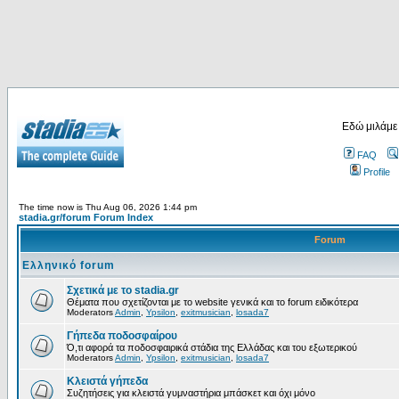
Εδώ μιλάμε
FAQ
Profile
The time now is Thu Aug 06, 2026 1:44 pm
stadia.gr/forum Forum Index
Forum
Ελληνικό forum
Σχετικά με το stadia.gr
Θέματα που σχετίζονται με το website γενικά και το forum ειδικότερα
Moderators
Admin
,
Ypsilon
,
exitmusician
,
losada7
Γήπεδα ποδοσφαίρου
Ό,τι αφορά τα ποδοσφαιρικά στάδια της Ελλάδας και του εξωτερικού
Moderators
Admin
,
Ypsilon
,
exitmusician
,
losada7
Κλειστά γήπεδα
Συζητήσεις για κλειστά γυμναστήρια μπάσκετ και όχι μόνο