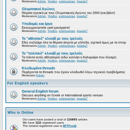
Moderators
Admin
,
Ypsilon
,
exitmusician
,
losada7
Ολυμπιακοί Αγώνες
Θέματα σχετικά με τους Ολυμπιακούς Αγώνες του 2004 (και βάλε!)
Moderators
Admin
,
Ypsilon
,
exitmusician
,
losada7
Υποδομές και έργα
Εκσυγχρονιστείτε γιατί χανόμαστε!
Moderators
Admin
,
Ypsilon
,
exitmusician
,
losada7
Το "αθλητικό" κλουβί με τους τρελούς
Εδώ συζητάμε όλα τα θέματα άσχετα με γήπεδα, σχετικά όμως με τα σπορ
Moderators
Admin
,
Ypsilon
,
exitmusician
,
losada7
Το "πολιτικό" κλουβί με τους τρελούς
Τα πάντα εκτός αθλητισμού (εδώ κολλάει η Καλομοίρα που λέγαμε)
Moderators
Admin
,
Ypsilon
,
exitmusician
,
losada7
Κλειδωμένα threads
Περιέχονται τα threads που έχουν κλειδωθεί λόγω τεχνικού προβλήματος
Moderator
Admin
For English speakers
General English forum
Discuss anything on Greek or international sports venues
Moderators
Admin
,
Ypsilon
,
exitmusician
,
losada7
Who is Online
Our users have posted a total of
116893
articles
We have
1111
registered users
The newest registered user is
BFTFred2