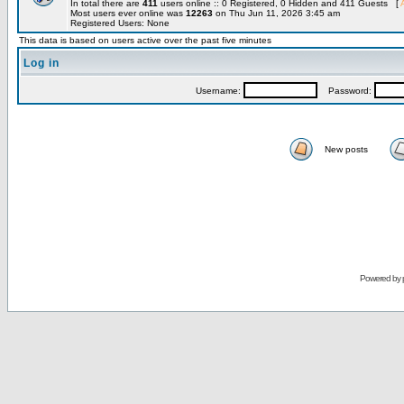
In total there are
411
users online :: 0 Registered, 0 Hidden and 411 Guests [
Most users ever online was
12263
on Thu Jun 11, 2026 3:45 am
Registered Users: None
This data is based on users active over the past five minutes
Log in
Username:
Password:
New posts
Powered by