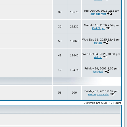
Tue Dec 06, 2016 1:12 am
39
10675
orthodontist
Mon Jul 13, 2026 7:54 pm
36
27239
PinkFloyd
Wed Dec 31, 2025 12:41 pm
59
18868
petalo
Wed Oct 04, 2023 10:58 pm
47
17946
Admin
Fri May 29, 2009 8:09 pm
12
13475
losada7
Fri May 31, 2013 8:32 pm
53
506
stadiapostcards
All times are GMT + 3 Hours