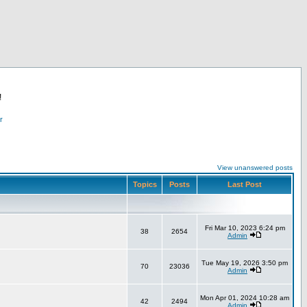
!
r
View unanswered posts
Topics
Posts
Last Post
Fri Mar 10, 2023 6:24 pm
38
2654
Admin
Tue May 19, 2026 3:50 pm
70
23036
Admin
Mon Apr 01, 2024 10:28 am
42
2494
Admin