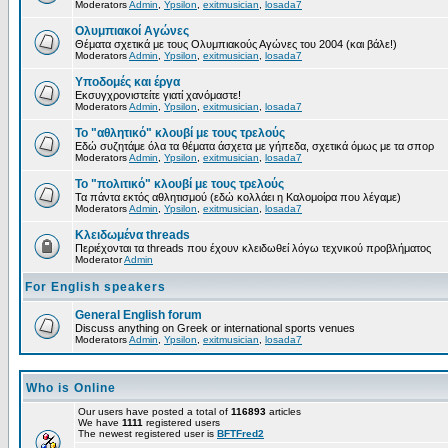
Moderators
Admin
,
Ypsilon
,
exitmusician
,
losada7
Ολυμπιακοί Αγώνες
Θέματα σχετικά με τους Ολυμπιακούς Αγώνες του 2004 (και βάλε!)
Moderators
Admin
,
Ypsilon
,
exitmusician
,
losada7
Υποδομές και έργα
Εκσυγχρονιστείτε γιατί χανόμαστε!
Moderators
Admin
,
Ypsilon
,
exitmusician
,
losada7
Το "αθλητικό" κλουβί με τους τρελούς
Εδώ συζητάμε όλα τα θέματα άσχετα με γήπεδα, σχετικά όμως με τα σπορ
Moderators
Admin
,
Ypsilon
,
exitmusician
,
losada7
Το "πολιτικό" κλουβί με τους τρελούς
Τα πάντα εκτός αθλητισμού (εδώ κολλάει η Καλομοίρα που λέγαμε)
Moderators
Admin
,
Ypsilon
,
exitmusician
,
losada7
Κλειδωμένα threads
Περιέχονται τα threads που έχουν κλειδωθεί λόγω τεχνικού προβλήματος
Moderator
Admin
For English speakers
General English forum
Discuss anything on Greek or international sports venues
Moderators
Admin
,
Ypsilon
,
exitmusician
,
losada7
Who is Online
Our users have posted a total of
116893
articles
We have
1111
registered users
The newest registered user is
BFTFred2