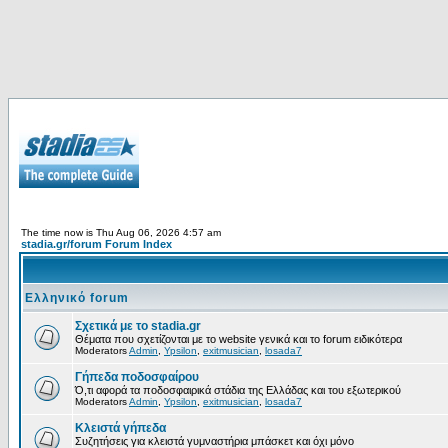
The time now is Thu Aug 06, 2026 4:57 am
stadia.gr/forum Forum Index
Ελληνικό forum
Σχετικά με το stadia.gr
Θέματα που σχετίζονται με το website γενικά και το forum ειδικότερα
Moderators
Admin
,
Ypsilon
,
exitmusician
,
losada7
Γήπεδα ποδοσφαίρου
Ό,τι αφορά τα ποδοσφαιρικά στάδια της Ελλάδας και του εξωτερικού
Moderators
Admin
,
Ypsilon
,
exitmusician
,
losada7
Κλειστά γήπεδα
Συζητήσεις για κλειστά γυμναστήρια μπάσκετ και όχι μόνο