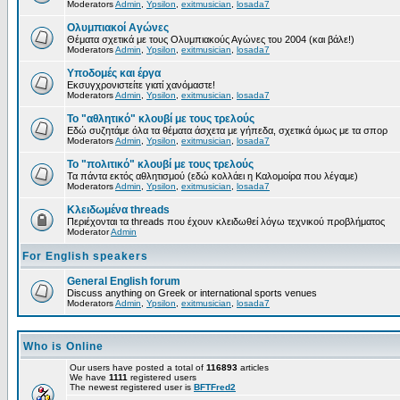
Moderators
Admin
,
Ypsilon
,
exitmusician
,
losada7
Ολυμπιακοί Αγώνες
Θέματα σχετικά με τους Ολυμπιακούς Αγώνες του 2004 (και βάλε!)
Moderators
Admin
,
Ypsilon
,
exitmusician
,
losada7
Υποδομές και έργα
Εκσυγχρονιστείτε γιατί χανόμαστε!
Moderators
Admin
,
Ypsilon
,
exitmusician
,
losada7
Το "αθλητικό" κλουβί με τους τρελούς
Εδώ συζητάμε όλα τα θέματα άσχετα με γήπεδα, σχετικά όμως με τα σπορ
Moderators
Admin
,
Ypsilon
,
exitmusician
,
losada7
Το "πολιτικό" κλουβί με τους τρελούς
Τα πάντα εκτός αθλητισμού (εδώ κολλάει η Καλομοίρα που λέγαμε)
Moderators
Admin
,
Ypsilon
,
exitmusician
,
losada7
Κλειδωμένα threads
Περιέχονται τα threads που έχουν κλειδωθεί λόγω τεχνικού προβλήματος
Moderator
Admin
For English speakers
General English forum
Discuss anything on Greek or international sports venues
Moderators
Admin
,
Ypsilon
,
exitmusician
,
losada7
Who is Online
Our users have posted a total of
116893
articles
We have
1111
registered users
The newest registered user is
BFTFred2