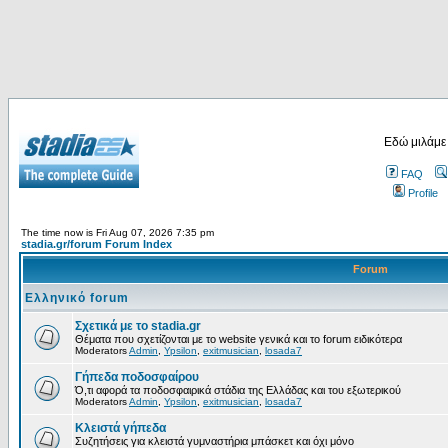
Εδώ μιλάμε
FAQ
Profile
The time now is Fri Aug 07, 2026 7:35 pm
stadia.gr/forum Forum Index
Forum
Ελληνικό forum
Σχετικά με το stadia.gr
Θέματα που σχετίζονται με το website γενικά και το forum ειδικότερα
Moderators
Admin
,
Ypsilon
,
exitmusician
,
losada7
Γήπεδα ποδοσφαίρου
Ό,τι αφορά τα ποδοσφαιρικά στάδια της Ελλάδας και του εξωτερικού
Moderators
Admin
,
Ypsilon
,
exitmusician
,
losada7
Κλειστά γήπεδα
Συζητήσεις για κλειστά γυμναστήρια μπάσκετ και όχι μόνο