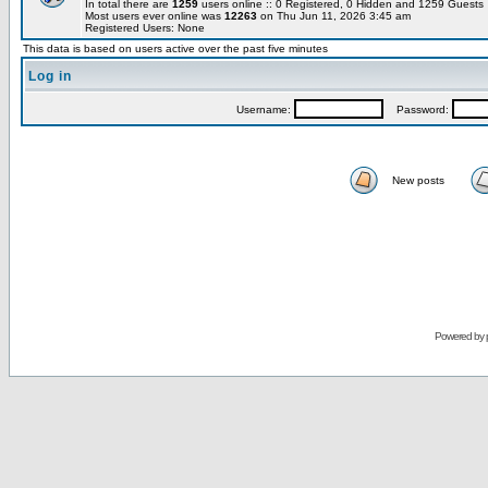
In total there are
1259
users online :: 0 Registered, 0 Hidden and 1259 Guest
Most users ever online was
12263
on Thu Jun 11, 2026 3:45 am
Registered Users: None
This data is based on users active over the past five minutes
Log in
Username:
Password:
New posts
Powered by