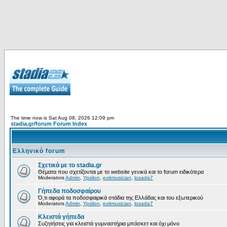
The time now is Sat Aug 08, 2026 12:09 pm
stadia.gr/forum Forum Index
Ελληνικό forum
Σχετικά με το stadia.gr
Θέματα που σχετίζονται με το website γενικά και το forum ειδικότερα
Moderators
Admin
,
Ypsilon
,
exitmusician
,
losada7
Γήπεδα ποδοσφαίρου
Ό,τι αφορά τα ποδοσφαιρικά στάδια της Ελλάδας και του εξωτερικού
Moderators
Admin
,
Ypsilon
,
exitmusician
,
losada7
Κλειστά γήπεδα
Συζητήσεις για κλειστά γυμναστήρια μπάσκετ και όχι μόνο