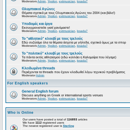
Moderators
Admin
,
Ypsilon
,
exitmusician
,
losada7
Ολυμπιακοί Αγώνες
Θέματα σχετικά με τους Ολυμπιακούς Αγώνες του 2004 (και βάλε!)
Moderators
Admin
,
Ypsilon
,
exitmusician
,
losada7
Υποδομές και έργα
Εκσυγχρονιστείτε γιατί χανόμαστε!
Moderators
Admin
,
Ypsilon
,
exitmusician
,
losada7
Το "αθλητικό" κλουβί με τους τρελούς
Εδώ συζητάμε όλα τα θέματα άσχετα με γήπεδα, σχετικά όμως με τα σπορ
Moderators
Admin
,
Ypsilon
,
exitmusician
,
losada7
Το "πολιτικό" κλουβί με τους τρελούς
Τα πάντα εκτός αθλητισμού (εδώ κολλάει η Καλομοίρα που λέγαμε)
Moderators
Admin
,
Ypsilon
,
exitmusician
,
losada7
Κλειδωμένα threads
Περιέχονται τα threads που έχουν κλειδωθεί λόγω τεχνικού προβλήματος
Moderator
Admin
For English speakers
General English forum
Discuss anything on Greek or international sports venues
Moderators
Admin
,
Ypsilon
,
exitmusician
,
losada7
Who is Online
Our users have posted a total of
116893
articles
We have
1112
registered users
The newest registered user is
Sterling