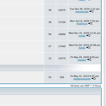
Tue Dec 06, 2016 1:12 am
39
10675
orthodontist
Mon Jul 13, 2026 7:54 pm
36
27239
PinkFloyd
Wed Dec 31, 2025 12:41 pm
59
18868
petalo
Wed Oct 04, 2023 10:58 pm
47
17946
Admin
Fri May 29, 2009 8:09 pm
12
13475
losada7
Fri May 31, 2013 8:32 pm
53
506
stadiapostcards
All times are GMT + 3 Hours