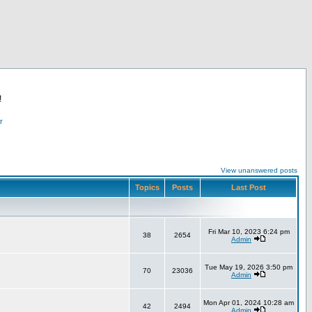
!
r
View unanswered posts
Topics
Posts
Last Post
Fri Mar 10, 2023 6:24 pm
38
2654
Admin
Tue May 19, 2026 3:50 pm
70
23036
Admin
Mon Apr 01, 2024 10:28 am
42
2494
Admin