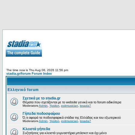
The time now is Thu Aug 06, 2026 11:56 pm
stadia.gr/forum Forum Index
Ελληνικό forum
Σχετικά με το stadia.gr
Θέματα που σχετίζονται με το website γενικά και το forum ειδικότερα
Moderators
Admin
,
Ypsilon
,
exitmusician
,
losada7
Γήπεδα ποδοσφαίρου
Ό,τι αφορά τα ποδοσφαιρικά στάδια της Ελλάδας και του εξωτερικού
Moderators
Admin
,
Ypsilon
,
exitmusician
,
losada7
Κλειστά γήπεδα
Συζητήσεις για κλειστά γυμναστήρια μπάσκετ και όχι μόνο