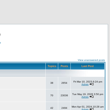
!
r
View unanswered posts
Topics
Posts
Last Post
Fri Mar 10, 2023 6:24 pm
38
2654
Admin
Tue May 19, 2026 3:50 pm
70
23036
Admin
Mon Apr 01, 2024 10:28 am
42
2494
Admin