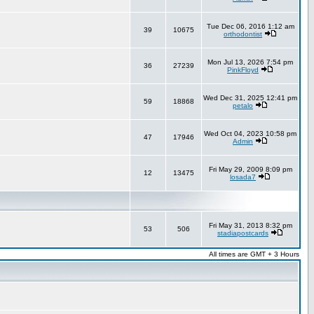
Tue Dec 06, 2016 1:12 am
39
10675
orthodontist
Mon Jul 13, 2026 7:54 pm
36
27239
PinkFloyd
Wed Dec 31, 2025 12:41 pm
59
18868
petalo
Wed Oct 04, 2023 10:58 pm
47
17946
Admin
Fri May 29, 2009 8:09 pm
12
13475
losada7
Fri May 31, 2013 8:32 pm
53
506
stadiapostcards
All times are GMT + 3 Hours