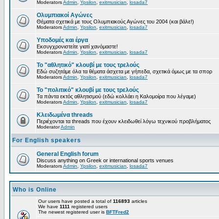
Moderators
Admin
,
Ypsilon
,
exitmusician
,
losada7
Ολυμπιακοί Αγώνες
Θέματα σχετικά με τους Ολυμπιακούς Αγώνες του 2004 (και βάλε!)
Moderators
Admin
,
Ypsilon
,
exitmusician
,
losada7
Υποδομές και έργα
Εκσυγχρονιστείτε γιατί χανόμαστε!
Moderators
Admin
,
Ypsilon
,
exitmusician
,
losada7
Το "αθλητικό" κλουβί με τους τρελούς
Εδώ συζητάμε όλα τα θέματα άσχετα με γήπεδα, σχετικά όμως με τα σπορ
Moderators
Admin
,
Ypsilon
,
exitmusician
,
losada7
Το "πολιτικό" κλουβί με τους τρελούς
Τα πάντα εκτός αθλητισμού (εδώ κολλάει η Καλομοίρα που λέγαμε)
Moderators
Admin
,
Ypsilon
,
exitmusician
,
losada7
Κλειδωμένα threads
Περιέχονται τα threads που έχουν κλειδωθεί λόγω τεχνικού προβλήματος
Moderator
Admin
For English speakers
General English forum
Discuss anything on Greek or international sports venues
Moderators
Admin
,
Ypsilon
,
exitmusician
,
losada7
Who is Online
Our users have posted a total of
116893
articles
We have
1111
registered users
The newest registered user is
BFTFred2