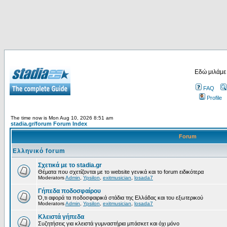
Εδώ μιλάμε
FAQ
Profile
The time now is Mon Aug 10, 2026 8:51 am
stadia.gr/forum Forum Index
Forum
Ελληνικό forum
Σχετικά με το stadia.gr
Θέματα που σχετίζονται με το website γενικά και το forum ειδικότερα
Moderators
Admin
,
Ypsilon
,
exitmusician
,
losada7
Γήπεδα ποδοσφαίρου
Ό,τι αφορά τα ποδοσφαιρικά στάδια της Ελλάδας και του εξωτερικού
Moderators
Admin
,
Ypsilon
,
exitmusician
,
losada7
Κλειστά γήπεδα
Συζητήσεις για κλειστά γυμναστήρια μπάσκετ και όχι μόνο