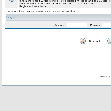
In total there are
563
users online :: 0 Registered, 0 Hidden and 563 Guests [
Most users ever online was
12263
on Thu Jun 11, 2026 3:45 am
Registered Users: None
This data is based on users active over the past five minutes
Log in
Username:
Password:
New posts
Powered by