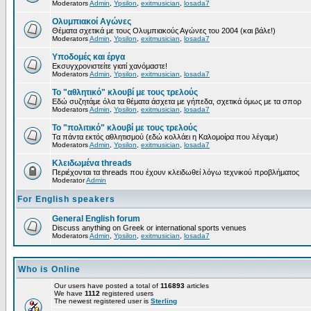
Moderators
Admin
,
Ypsilon
,
exitmusician
,
losada7
Ολυμπιακοί Αγώνες
Θέματα σχετικά με τους Ολυμπιακούς Αγώνες του 2004 (και βάλε!)
Moderators
Admin
,
Ypsilon
,
exitmusician
,
losada7
Υποδομές και έργα
Εκσυγχρονιστείτε γιατί χανόμαστε!
Moderators
Admin
,
Ypsilon
,
exitmusician
,
losada7
Το "αθλητικό" κλουβί με τους τρελούς
Εδώ συζητάμε όλα τα θέματα άσχετα με γήπεδα, σχετικά όμως με τα σπορ
Moderators
Admin
,
Ypsilon
,
exitmusician
,
losada7
Το "πολιτικό" κλουβί με τους τρελούς
Τα πάντα εκτός αθλητισμού (εδώ κολλάει η Καλομοίρα που λέγαμε)
Moderators
Admin
,
Ypsilon
,
exitmusician
,
losada7
Κλειδωμένα threads
Περιέχονται τα threads που έχουν κλειδωθεί λόγω τεχνικού προβλήματος
Moderator
Admin
For English speakers
General English forum
Discuss anything on Greek or international sports venues
Moderators
Admin
,
Ypsilon
,
exitmusician
,
losada7
Who is Online
Our users have posted a total of
116893
articles
We have
1112
registered users
The newest registered user is
Sterling