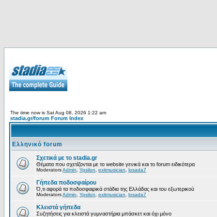
The time now is Sat Aug 08, 2026 1:22 am
stadia.gr/forum Forum Index
Ελληνικό forum
Σχετικά με το stadia.gr
Θέματα που σχετίζονται με το website γενικά και το forum ειδικότερα
Moderators
Admin
,
Ypsilon
,
exitmusician
,
losada7
Γήπεδα ποδοσφαίρου
Ό,τι αφορά τα ποδοσφαιρικά στάδια της Ελλάδας και του εξωτερικού
Moderators
Admin
,
Ypsilon
,
exitmusician
,
losada7
Κλειστά γήπεδα
Συζητήσεις για κλειστά γυμναστήρια μπάσκετ και όχι μόνο