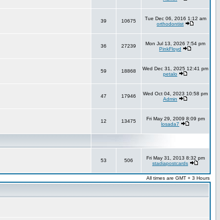
Tue Dec 06, 2016 1:12 am
39
10675
orthodontist
Mon Jul 13, 2026 7:54 pm
36
27239
PinkFloyd
Wed Dec 31, 2025 12:41 pm
59
18868
petalo
Wed Oct 04, 2023 10:58 pm
47
17946
Admin
Fri May 29, 2009 8:09 pm
12
13475
losada7
Fri May 31, 2013 8:32 pm
53
506
stadiapostcards
All times are GMT + 3 Hours