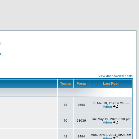
!
r
View unanswered posts
Topics
Posts
Last Post
Fri Mar 10, 2023 6:24 pm
38
2654
Admin
Tue May 19, 2026 3:50 pm
70
23036
Admin
Mon Apr 01, 2024 10:28 am
42
2494
Admin