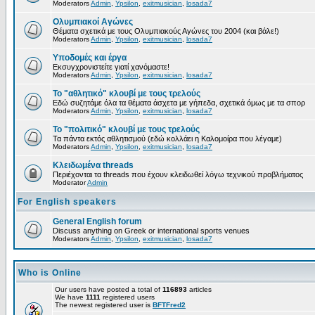
Moderators
Admin
,
Ypsilon
,
exitmusician
,
losada7
Ολυμπιακοί Αγώνες
Θέματα σχετικά με τους Ολυμπιακούς Αγώνες του 2004 (και βάλε!)
Moderators
Admin
,
Ypsilon
,
exitmusician
,
losada7
Υποδομές και έργα
Εκσυγχρονιστείτε γιατί χανόμαστε!
Moderators
Admin
,
Ypsilon
,
exitmusician
,
losada7
Το "αθλητικό" κλουβί με τους τρελούς
Εδώ συζητάμε όλα τα θέματα άσχετα με γήπεδα, σχετικά όμως με τα σπορ
Moderators
Admin
,
Ypsilon
,
exitmusician
,
losada7
Το "πολιτικό" κλουβί με τους τρελούς
Τα πάντα εκτός αθλητισμού (εδώ κολλάει η Καλομοίρα που λέγαμε)
Moderators
Admin
,
Ypsilon
,
exitmusician
,
losada7
Κλειδωμένα threads
Περιέχονται τα threads που έχουν κλειδωθεί λόγω τεχνικού προβλήματος
Moderator
Admin
For English speakers
General English forum
Discuss anything on Greek or international sports venues
Moderators
Admin
,
Ypsilon
,
exitmusician
,
losada7
Who is Online
Our users have posted a total of
116893
articles
We have
1111
registered users
The newest registered user is
BFTFred2