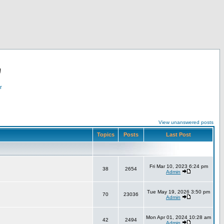
!
r
View unanswered posts
Topics
Posts
Last Post
Fri Mar 10, 2023 6:24 pm
38
2654
Admin
Tue May 19, 2026 3:50 pm
70
23036
Admin
Mon Apr 01, 2024 10:28 am
42
2494
Admin