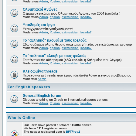
Moderators
Admin
,
Ypsilon
,
exitmusician
,
losada7
Ολυμπιακοί Αγώνες
Θέματα σχετικά με τους Ολυμπιακούς Αγώνες του 2004 (και βάλε!)
Moderators
Admin
,
Ypsilon
,
exitmusician
,
losada7
Υποδομές και έργα
Εκσυγχρονιστείτε γιατί χανόμαστε!
Moderators
Admin
,
Ypsilon
,
exitmusician
,
losada7
Το "αθλητικό" κλουβί με τους τρελούς
Εδώ συζητάμε όλα τα θέματα άσχετα με γήπεδα, σχετικά όμως με τα σπορ
Moderators
Admin
,
Ypsilon
,
exitmusician
,
losada7
Το "πολιτικό" κλουβί με τους τρελούς
Τα πάντα εκτός αθλητισμού (εδώ κολλάει η Καλομοίρα που λέγαμε)
Moderators
Admin
,
Ypsilon
,
exitmusician
,
losada7
Κλειδωμένα threads
Περιέχονται τα threads που έχουν κλειδωθεί λόγω τεχνικού προβλήματος
Moderator
Admin
For English speakers
General English forum
Discuss anything on Greek or international sports venues
Moderators
Admin
,
Ypsilon
,
exitmusician
,
losada7
Who is Online
Our users have posted a total of
116893
articles
We have
1111
registered users
The newest registered user is
BFTFred2