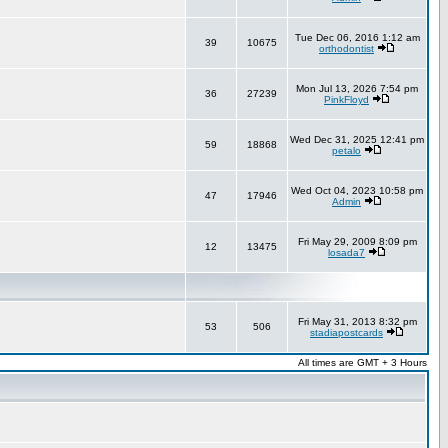
Tue Dec 06, 2016 1:12 am
39
10675
orthodontist
Mon Jul 13, 2026 7:54 pm
36
27239
PinkFloyd
Wed Dec 31, 2025 12:41 pm
59
18868
petalo
Wed Oct 04, 2023 10:58 pm
47
17946
Admin
Fri May 29, 2009 8:09 pm
12
13475
losada7
Fri May 31, 2013 8:32 pm
53
506
stadiapostcards
All times are GMT + 3 Hours