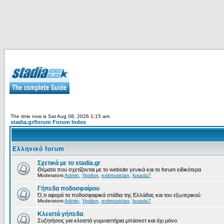
The time now is Sat Aug 08, 2026 1:15 am
stadia.gr/forum Forum Index
Ελληνικό forum
Σχετικά με το stadia.gr
Θέματα που σχετίζονται με το website γενικά και το forum ειδικότερα
Moderators
Admin
,
Ypsilon
,
exitmusician
,
losada7
Γήπεδα ποδοσφαίρου
Ό,τι αφορά τα ποδοσφαιρικά στάδια της Ελλάδας και του εξωτερικού
Moderators
Admin
,
Ypsilon
,
exitmusician
,
losada7
Κλειστά γήπεδα
Συζητήσεις για κλειστά γυμναστήρια μπάσκετ και όχι μόνο