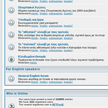
Moderators
Admin
,
Ypsilon
,
exitmusician
,
losada7
Ολυμπιακοί Αγώνες
Θέματα σχετικά με τους Ολυμπιακούς Αγώνες του 2004 (και βάλε!)
Moderators
Admin
,
Ypsilon
,
exitmusician
,
losada7
Υποδομές και έργα
Εκσυγχρονιστείτε γιατί χανόμαστε!
Moderators
Admin
,
Ypsilon
,
exitmusician
,
losada7
Το "αθλητικό" κλουβί με τους τρελούς
Εδώ συζητάμε όλα τα θέματα άσχετα με γήπεδα, σχετικά όμως με τα σπορ
Moderators
Admin
,
Ypsilon
,
exitmusician
,
losada7
Το "πολιτικό" κλουβί με τους τρελούς
Τα πάντα εκτός αθλητισμού (εδώ κολλάει η Καλομοίρα που λέγαμε)
Moderators
Admin
,
Ypsilon
,
exitmusician
,
losada7
Κλειδωμένα threads
Περιέχονται τα threads που έχουν κλειδωθεί λόγω τεχνικού προβλήματος
Moderator
Admin
For English speakers
General English forum
Discuss anything on Greek or international sports venues
Moderators
Admin
,
Ypsilon
,
exitmusician
,
losada7
Who is Online
Our users have posted a total of
116893
articles
We have
1111
registered users
The newest registered user is
BFTFred2