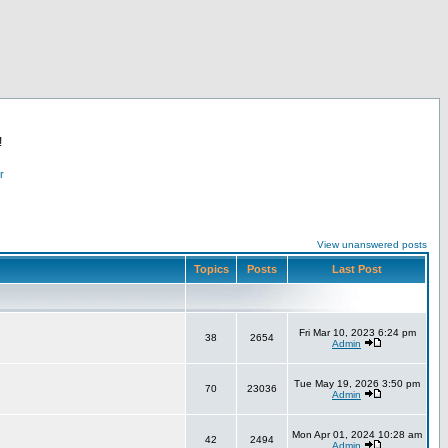
!
r
View unanswered posts
Topics
Posts
Last Post
Fri Mar 10, 2023 6:24 pm
38
2654
Admin
Tue May 19, 2026 3:50 pm
70
23036
Admin
Mon Apr 01, 2024 10:28 am
42
2494
Admin