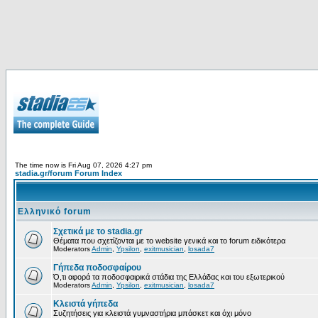
The time now is Fri Aug 07, 2026 4:27 pm
stadia.gr/forum Forum Index
Ελληνικό forum
Σχετικά με το stadia.gr
Θέματα που σχετίζονται με το website γενικά και το forum ειδικότερα
Moderators
Admin
,
Ypsilon
,
exitmusician
,
losada7
Γήπεδα ποδοσφαίρου
Ό,τι αφορά τα ποδοσφαιρικά στάδια της Ελλάδας και του εξωτερικού
Moderators
Admin
,
Ypsilon
,
exitmusician
,
losada7
Κλειστά γήπεδα
Συζητήσεις για κλειστά γυμναστήρια μπάσκετ και όχι μόνο