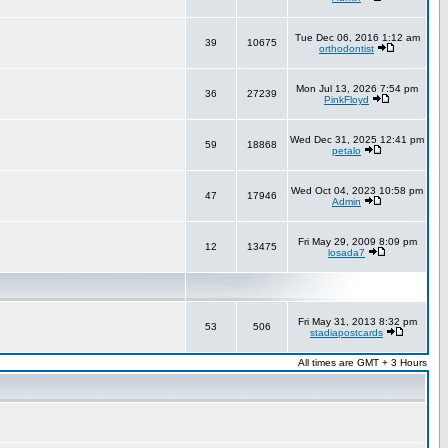
Tue Dec 06, 2016 1:12 am
39
10675
orthodontist
Mon Jul 13, 2026 7:54 pm
36
27239
PinkFloyd
Wed Dec 31, 2025 12:41 pm
59
18868
petalo
Wed Oct 04, 2023 10:58 pm
47
17946
Admin
Fri May 29, 2009 8:09 pm
12
13475
losada7
Fri May 31, 2013 8:32 pm
53
506
stadiapostcards
All times are GMT + 3 Hours