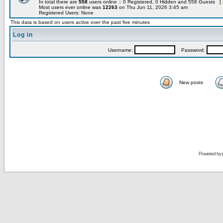
In total there are
558
users online :: 0 Registered, 0 Hidden and 558 Guests [
Most users ever online was
12263
on Thu Jun 11, 2026 3:45 am
Registered Users: None
This data is based on users active over the past five minutes
Log in
Username:
Password:
New posts
Powered by