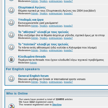
Moderators
Admin
,
Ypsilon
,
exitmusician
,
losada7
Ολυμπιακοί Αγώνες
Θέματα σχετικά με τους Ολυμπιακούς Αγώνες του 2004 (και βάλε!)
Moderators
Admin
,
Ypsilon
,
exitmusician
,
losada7
Υποδομές και έργα
Εκσυγχρονιστείτε γιατί χανόμαστε!
Moderators
Admin
,
Ypsilon
,
exitmusician
,
losada7
Το "αθλητικό" κλουβί με τους τρελούς
Εδώ συζητάμε όλα τα θέματα άσχετα με γήπεδα, σχετικά όμως με τα σπορ
Moderators
Admin
,
Ypsilon
,
exitmusician
,
losada7
Το "πολιτικό" κλουβί με τους τρελούς
Τα πάντα εκτός αθλητισμού (εδώ κολλάει η Καλομοίρα που λέγαμε)
Moderators
Admin
,
Ypsilon
,
exitmusician
,
losada7
Κλειδωμένα threads
Περιέχονται τα threads που έχουν κλειδωθεί λόγω τεχνικού προβλήματος
Moderator
Admin
For English speakers
General English forum
Discuss anything on Greek or international sports venues
Moderators
Admin
,
Ypsilon
,
exitmusician
,
losada7
Who is Online
Our users have posted a total of
116893
articles
We have
1112
registered users
The newest registered user is
Sterling