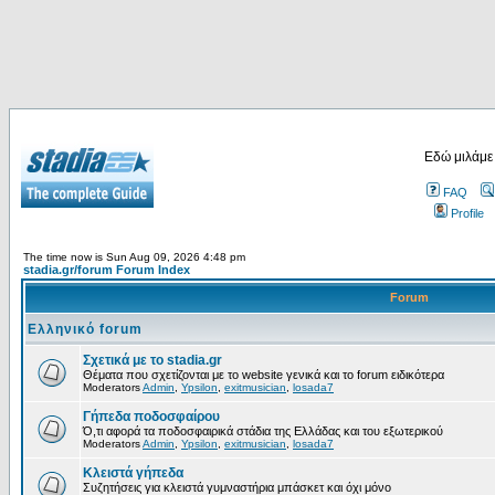
Εδώ μιλάμε
FAQ
Profile
The time now is Sun Aug 09, 2026 4:48 pm
stadia.gr/forum Forum Index
Forum
Ελληνικό forum
Σχετικά με το stadia.gr
Θέματα που σχετίζονται με το website γενικά και το forum ειδικότερα
Moderators
Admin
,
Ypsilon
,
exitmusician
,
losada7
Γήπεδα ποδοσφαίρου
Ό,τι αφορά τα ποδοσφαιρικά στάδια της Ελλάδας και του εξωτερικού
Moderators
Admin
,
Ypsilon
,
exitmusician
,
losada7
Κλειστά γήπεδα
Συζητήσεις για κλειστά γυμναστήρια μπάσκετ και όχι μόνο