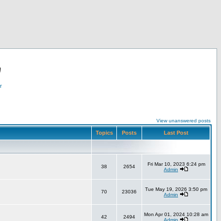
!
r
View unanswered posts
Topics
Posts
Last Post
Fri Mar 10, 2023 6:24 pm
38
2654
Admin
Tue May 19, 2026 3:50 pm
70
23036
Admin
Mon Apr 01, 2024 10:28 am
42
2494
Admin