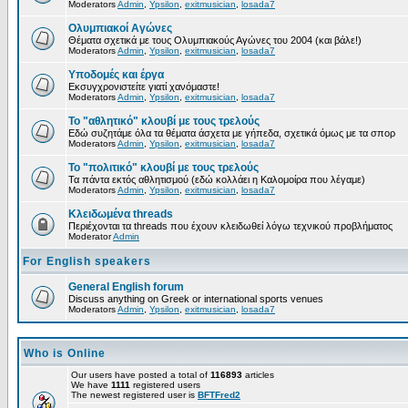
Moderators
Admin
,
Ypsilon
,
exitmusician
,
losada7
Ολυμπιακοί Αγώνες
Θέματα σχετικά με τους Ολυμπιακούς Αγώνες του 2004 (και βάλε!)
Moderators
Admin
,
Ypsilon
,
exitmusician
,
losada7
Υποδομές και έργα
Εκσυγχρονιστείτε γιατί χανόμαστε!
Moderators
Admin
,
Ypsilon
,
exitmusician
,
losada7
Το "αθλητικό" κλουβί με τους τρελούς
Εδώ συζητάμε όλα τα θέματα άσχετα με γήπεδα, σχετικά όμως με τα σπορ
Moderators
Admin
,
Ypsilon
,
exitmusician
,
losada7
Το "πολιτικό" κλουβί με τους τρελούς
Τα πάντα εκτός αθλητισμού (εδώ κολλάει η Καλομοίρα που λέγαμε)
Moderators
Admin
,
Ypsilon
,
exitmusician
,
losada7
Κλειδωμένα threads
Περιέχονται τα threads που έχουν κλειδωθεί λόγω τεχνικού προβλήματος
Moderator
Admin
For English speakers
General English forum
Discuss anything on Greek or international sports venues
Moderators
Admin
,
Ypsilon
,
exitmusician
,
losada7
Who is Online
Our users have posted a total of
116893
articles
We have
1111
registered users
The newest registered user is
BFTFred2