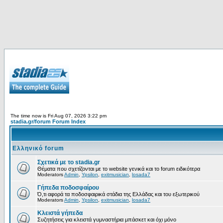
The time now is Fri Aug 07, 2026 3:22 pm
stadia.gr/forum Forum Index
Ελληνικό forum
Σχετικά με το stadia.gr
Θέματα που σχετίζονται με το website γενικά και το forum ειδικότερα
Moderators
Admin
,
Ypsilon
,
exitmusician
,
losada7
Γήπεδα ποδοσφαίρου
Ό,τι αφορά τα ποδοσφαιρικά στάδια της Ελλάδας και του εξωτερικού
Moderators
Admin
,
Ypsilon
,
exitmusician
,
losada7
Κλειστά γήπεδα
Συζητήσεις για κλειστά γυμναστήρια μπάσκετ και όχι μόνο