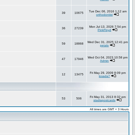
Tue Dec 06, 2016 1:12 am
39
10675
orthodontist
Mon Jul 13, 2026 7:54 pm
36
27239
PinkFloyd
Wed Dec 31, 2025 12:41 pm
59
18868
petalo
Wed Oct 04, 2023 10:58 pm
47
17946
Admin
Fri May 29, 2009 8:09 pm
12
13475
losada7
Fri May 31, 2013 8:32 pm
53
506
stadiapostcards
All times are GMT + 3 Hours