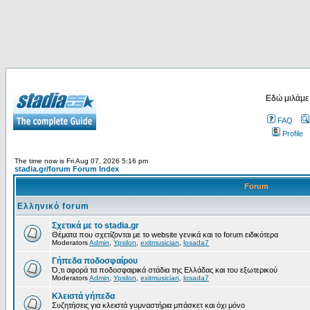
Εδώ μιλάμε
FAQ
Profile
The time now is Fri Aug 07, 2026 5:16 pm
stadia.gr/forum Forum Index
Forum
Ελληνικό forum
Σχετικά με το stadia.gr
Θέματα που σχετίζονται με το website γενικά και το forum ειδικότερα
Moderators
Admin
,
Ypsilon
,
exitmusician
,
losada7
Γήπεδα ποδοσφαίρου
Ό,τι αφορά τα ποδοσφαιρικά στάδια της Ελλάδας και του εξωτερικού
Moderators
Admin
,
Ypsilon
,
exitmusician
,
losada7
Κλειστά γήπεδα
Συζητήσεις για κλειστά γυμναστήρια μπάσκετ και όχι μόνο