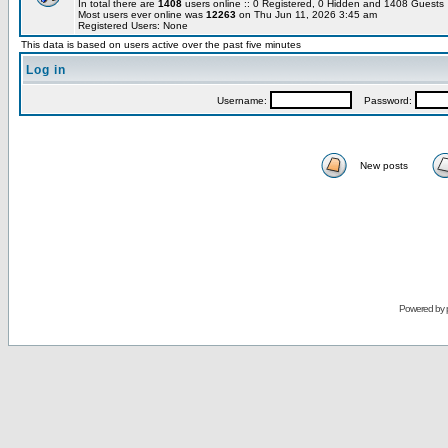
In total there are
1408
users online :: 0 Registered, 0 Hidden and 1408 Guest
Most users ever online was
12263
on Thu Jun 11, 2026 3:45 am
Registered Users: None
This data is based on users active over the past five minutes
Log in
Username:
Password:
New posts
Powered by