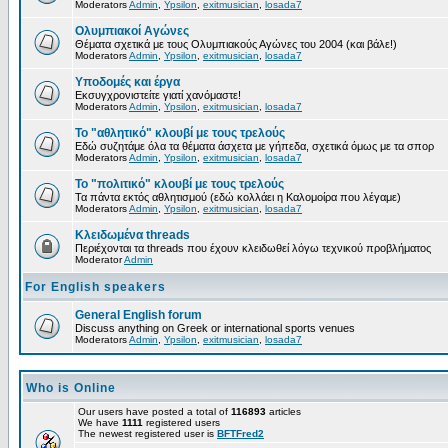
Moderators
Admin
,
Ypsilon
,
exitmusician
,
losada7
Ολυμπιακοί Αγώνες
Θέματα σχετικά με τους Ολυμπιακούς Αγώνες του 2004 (και βάλε!)
Moderators
Admin
,
Ypsilon
,
exitmusician
,
losada7
Υποδομές και έργα
Εκσυγχρονιστείτε γιατί χανόμαστε!
Moderators
Admin
,
Ypsilon
,
exitmusician
,
losada7
Το "αθλητικό" κλουβί με τους τρελούς
Εδώ συζητάμε όλα τα θέματα άσχετα με γήπεδα, σχετικά όμως με τα σπορ
Moderators
Admin
,
Ypsilon
,
exitmusician
,
losada7
Το "πολιτικό" κλουβί με τους τρελούς
Τα πάντα εκτός αθλητισμού (εδώ κολλάει η Καλομοίρα που λέγαμε)
Moderators
Admin
,
Ypsilon
,
exitmusician
,
losada7
Κλειδωμένα threads
Περιέχονται τα threads που έχουν κλειδωθεί λόγω τεχνικού προβλήματος
Moderator
Admin
For English speakers
General English forum
Discuss anything on Greek or international sports venues
Moderators
Admin
,
Ypsilon
,
exitmusician
,
losada7
Who is Online
Our users have posted a total of
116893
articles
We have
1111
registered users
The newest registered user is
BFTFred2