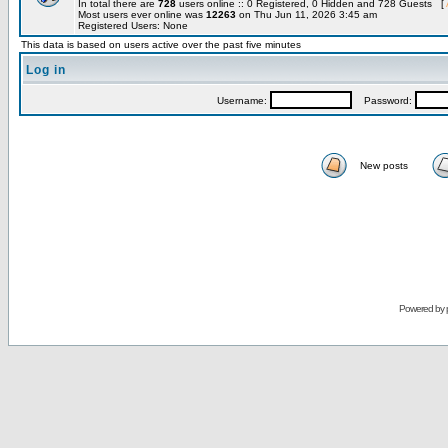
In total there are
728
users online :: 0 Registered, 0 Hidden and 728 Guests [
Most users ever online was
12263
on Thu Jun 11, 2026 3:45 am
Registered Users: None
This data is based on users active over the past five minutes
Log in
Username:
Password:
New posts
Powered by