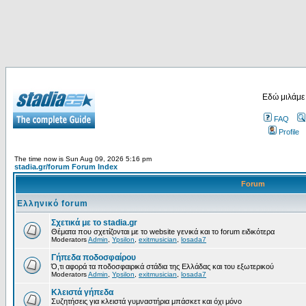
Εδώ μιλάμε
FAQ
Profile
The time now is Sun Aug 09, 2026 5:16 pm
stadia.gr/forum Forum Index
Forum
Ελληνικό forum
Σχετικά με το stadia.gr
Θέματα που σχετίζονται με το website γενικά και το forum ειδικότερα
Moderators
Admin
,
Ypsilon
,
exitmusician
,
losada7
Γήπεδα ποδοσφαίρου
Ό,τι αφορά τα ποδοσφαιρικά στάδια της Ελλάδας και του εξωτερικού
Moderators
Admin
,
Ypsilon
,
exitmusician
,
losada7
Κλειστά γήπεδα
Συζητήσεις για κλειστά γυμναστήρια μπάσκετ και όχι μόνο