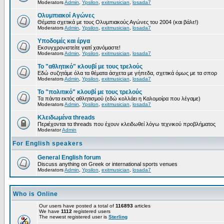
Moderators
Admin
,
Ypsilon
,
exitmusician
,
losada7
Ολυμπιακοί Αγώνες
Θέματα σχετικά με τους Ολυμπιακούς Αγώνες του 2004 (και βάλε!)
Moderators
Admin
,
Ypsilon
,
exitmusician
,
losada7
Υποδομές και έργα
Εκσυγχρονιστείτε γιατί χανόμαστε!
Moderators
Admin
,
Ypsilon
,
exitmusician
,
losada7
Το "αθλητικό" κλουβί με τους τρελούς
Εδώ συζητάμε όλα τα θέματα άσχετα με γήπεδα, σχετικά όμως με τα σπορ
Moderators
Admin
,
Ypsilon
,
exitmusician
,
losada7
Το "πολιτικό" κλουβί με τους τρελούς
Τα πάντα εκτός αθλητισμού (εδώ κολλάει η Καλομοίρα που λέγαμε)
Moderators
Admin
,
Ypsilon
,
exitmusician
,
losada7
Κλειδωμένα threads
Περιέχονται τα threads που έχουν κλειδωθεί λόγω τεχνικού προβλήματος
Moderator
Admin
For English speakers
General English forum
Discuss anything on Greek or international sports venues
Moderators
Admin
,
Ypsilon
,
exitmusician
,
losada7
Who is Online
Our users have posted a total of
116893
articles
We have
1112
registered users
The newest registered user is
Sterling