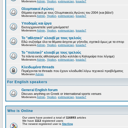
Moderators
Admin
,
Ypsilon
,
exitmusician
,
losada7
Ολυμπιακοί Αγώνες
Θέματα σχετικά με τους Ολυμπιακούς Αγώνες του 2004 (και βάλε!)
Moderators
Admin
,
Ypsilon
,
exitmusician
,
losada7
Υποδομές και έργα
Εκσυγχρονιστείτε γιατί χανόμαστε!
Moderators
Admin
,
Ypsilon
,
exitmusician
,
losada7
Το "αθλητικό" κλουβί με τους τρελούς
Εδώ συζητάμε όλα τα θέματα άσχετα με γήπεδα, σχετικά όμως με τα σπορ
Moderators
Admin
,
Ypsilon
,
exitmusician
,
losada7
Το "πολιτικό" κλουβί με τους τρελούς
Τα πάντα εκτός αθλητισμού (εδώ κολλάει η Καλομοίρα που λέγαμε)
Moderators
Admin
,
Ypsilon
,
exitmusician
,
losada7
Κλειδωμένα threads
Περιέχονται τα threads που έχουν κλειδωθεί λόγω τεχνικού προβλήματος
Moderator
Admin
For English speakers
General English forum
Discuss anything on Greek or international sports venues
Moderators
Admin
,
Ypsilon
,
exitmusician
,
losada7
Who is Online
Our users have posted a total of
116893
articles
We have
1112
registered users
The newest registered user is
Sterling