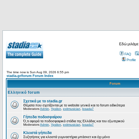
Εδώ μιλάμε
FAQ
Profile
The time now is Sun Aug 09, 2026 6:55 pm
stadia.gr/forum Forum Index
Forum
Ελληνικό forum
Σχετικά με το stadia.gr
Θέματα που σχετίζονται με το website γενικά και το forum ειδικότερα
Moderators
Admin
,
Ypsilon
,
exitmusician
,
losada7
Γήπεδα ποδοσφαίρου
Ό,τι αφορά τα ποδοσφαιρικά στάδια της Ελλάδας και του εξωτερικού
Moderators
Admin
,
Ypsilon
,
exitmusician
,
losada7
Κλειστά γήπεδα
Συζητήσεις για κλειστά γυμναστήρια μπάσκετ και όχι μόνο