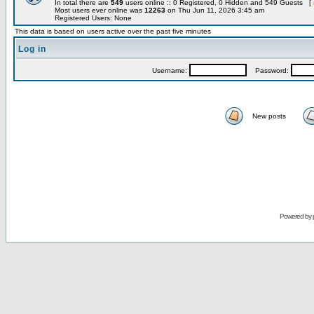
In total there are
549
users online :: 0 Registered, 0 Hidden and 549 Guests [
Most users ever online was
12263
on Thu Jun 11, 2026 3:45 am
Registered Users: None
This data is based on users active over the past five minutes
Log in
Username:
Password:
New posts
Powered by