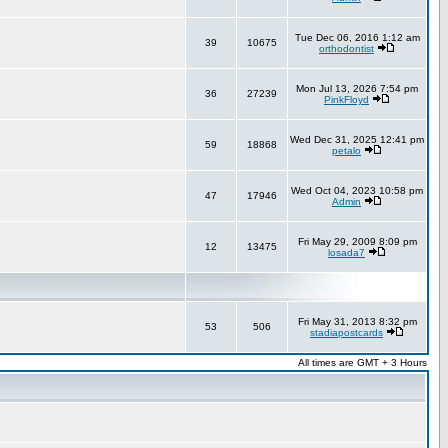
Tue Dec 06, 2016 1:12 am
39
10675
orthodontist
Mon Jul 13, 2026 7:54 pm
36
27239
PinkFloyd
Wed Dec 31, 2025 12:41 pm
59
18868
petalo
Wed Oct 04, 2023 10:58 pm
47
17946
Admin
Fri May 29, 2009 8:09 pm
12
13475
losada7
Fri May 31, 2013 8:32 pm
53
506
stadiapostcards
All times are GMT + 3 Hours