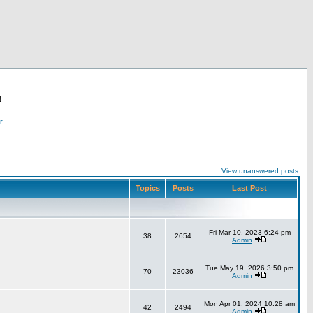
!
r
View unanswered posts
Topics
Posts
Last Post
Fri Mar 10, 2023 6:24 pm
38
2654
Admin
Tue May 19, 2026 3:50 pm
70
23036
Admin
Mon Apr 01, 2024 10:28 am
42
2494
Admin