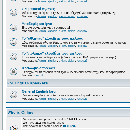
Moderators
Admin
,
Ypsilon
,
exitmusician
,
losada7
Ολυμπιακοί Αγώνες
Θέματα σχετικά με τους Ολυμπιακούς Αγώνες του 2004 (και βάλε!)
Moderators
Admin
,
Ypsilon
,
exitmusician
,
losada7
Υποδομές και έργα
Εκσυγχρονιστείτε γιατί χανόμαστε!
Moderators
Admin
,
Ypsilon
,
exitmusician
,
losada7
Το "αθλητικό" κλουβί με τους τρελούς
Εδώ συζητάμε όλα τα θέματα άσχετα με γήπεδα, σχετικά όμως με τα σπορ
Moderators
Admin
,
Ypsilon
,
exitmusician
,
losada7
Το "πολιτικό" κλουβί με τους τρελούς
Τα πάντα εκτός αθλητισμού (εδώ κολλάει η Καλομοίρα που λέγαμε)
Moderators
Admin
,
Ypsilon
,
exitmusician
,
losada7
Κλειδωμένα threads
Περιέχονται τα threads που έχουν κλειδωθεί λόγω τεχνικού προβλήματος
Moderator
Admin
For English speakers
General English forum
Discuss anything on Greek or international sports venues
Moderators
Admin
,
Ypsilon
,
exitmusician
,
losada7
Who is Online
Our users have posted a total of
116893
articles
We have
1111
registered users
The newest registered user is
BFTFred2