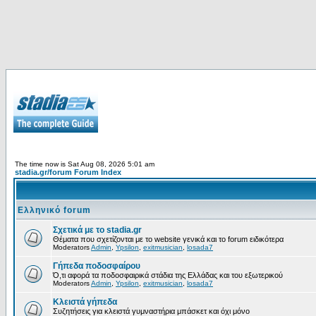
The time now is Sat Aug 08, 2026 5:01 am
stadia.gr/forum Forum Index
Ελληνικό forum
Σχετικά με το stadia.gr
Θέματα που σχετίζονται με το website γενικά και το forum ειδικότερα
Moderators
Admin
,
Ypsilon
,
exitmusician
,
losada7
Γήπεδα ποδοσφαίρου
Ό,τι αφορά τα ποδοσφαιρικά στάδια της Ελλάδας και του εξωτερικού
Moderators
Admin
,
Ypsilon
,
exitmusician
,
losada7
Κλειστά γήπεδα
Συζητήσεις για κλειστά γυμναστήρια μπάσκετ και όχι μόνο