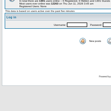
In total there are
1301
users online :: 0 Registered, 0 Hidden and 1301 Guest
Most users ever online was
12263
on Thu Jun 11, 2026 3:45 am
Registered Users: None
This data is based on users active over the past five minutes
Log in
Username:
Password:
New posts
Powered by