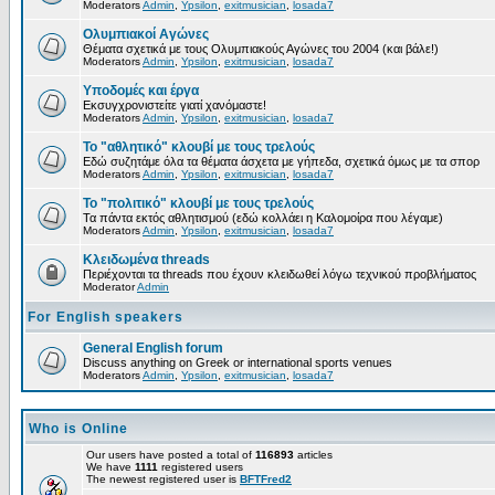
Moderators
Admin
,
Ypsilon
,
exitmusician
,
losada7
Ολυμπιακοί Αγώνες
Θέματα σχετικά με τους Ολυμπιακούς Αγώνες του 2004 (και βάλε!)
Moderators
Admin
,
Ypsilon
,
exitmusician
,
losada7
Υποδομές και έργα
Εκσυγχρονιστείτε γιατί χανόμαστε!
Moderators
Admin
,
Ypsilon
,
exitmusician
,
losada7
Το "αθλητικό" κλουβί με τους τρελούς
Εδώ συζητάμε όλα τα θέματα άσχετα με γήπεδα, σχετικά όμως με τα σπορ
Moderators
Admin
,
Ypsilon
,
exitmusician
,
losada7
Το "πολιτικό" κλουβί με τους τρελούς
Τα πάντα εκτός αθλητισμού (εδώ κολλάει η Καλομοίρα που λέγαμε)
Moderators
Admin
,
Ypsilon
,
exitmusician
,
losada7
Κλειδωμένα threads
Περιέχονται τα threads που έχουν κλειδωθεί λόγω τεχνικού προβλήματος
Moderator
Admin
For English speakers
General English forum
Discuss anything on Greek or international sports venues
Moderators
Admin
,
Ypsilon
,
exitmusician
,
losada7
Who is Online
Our users have posted a total of
116893
articles
We have
1111
registered users
The newest registered user is
BFTFred2