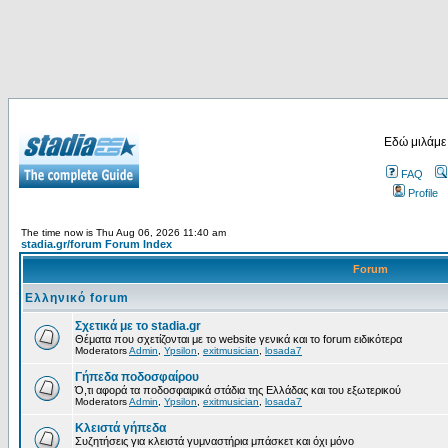
Εδώ μιλάμε
FAQ
Profile
The time now is Thu Aug 06, 2026 11:40 am
stadia.gr/forum Forum Index
Forum
Ελληνικό forum
Σχετικά με το stadia.gr
Θέματα που σχετίζονται με το website γενικά και το forum ειδικότερα
Moderators
Admin
,
Ypsilon
,
exitmusician
,
losada7
Γήπεδα ποδοσφαίρου
Ό,τι αφορά τα ποδοσφαιρικά στάδια της Ελλάδας και του εξωτερικού
Moderators
Admin
,
Ypsilon
,
exitmusician
,
losada7
Κλειστά γήπεδα
Συζητήσεις για κλειστά γυμναστήρια μπάσκετ και όχι μόνο