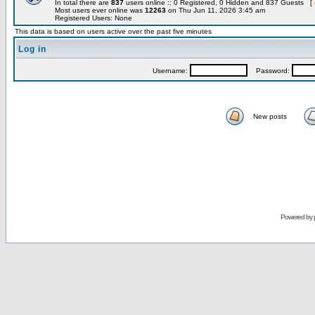
In total there are
837
users online :: 0 Registered, 0 Hidden and 837 Guests [
Most users ever online was
12263
on Thu Jun 11, 2026 3:45 am
Registered Users: None
This data is based on users active over the past five minutes
Log in
Username:
Password:
New posts
Powered by