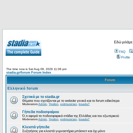
Εδώ μιλάμε
FAQ
Profile
The time now is Sat Aug 08, 2026 11:06 pm
stadia.gr/forum Forum Index
Forum
Ελληνικό forum
Σχετικά με το stadia.gr
Θέματα που σχετίζονται με το website γενικά και το forum ειδικότερα
Moderators
Admin
,
Ypsilon
,
exitmusician
,
losada7
Γήπεδα ποδοσφαίρου
Ό,τι αφορά τα ποδοσφαιρικά στάδια της Ελλάδας και του εξωτερικού
Moderators
Admin
,
Ypsilon
,
exitmusician
,
losada7
Κλειστά γήπεδα
Συζητήσεις για κλειστά γυμναστήρια μπάσκετ και όχι μόνο