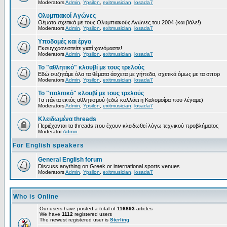
Moderators
Admin
,
Ypsilon
,
exitmusician
,
losada7
Ολυμπιακοί Αγώνες
Θέματα σχετικά με τους Ολυμπιακούς Αγώνες του 2004 (και βάλε!)
Moderators
Admin
,
Ypsilon
,
exitmusician
,
losada7
Υποδομές και έργα
Εκσυγχρονιστείτε γιατί χανόμαστε!
Moderators
Admin
,
Ypsilon
,
exitmusician
,
losada7
Το "αθλητικό" κλουβί με τους τρελούς
Εδώ συζητάμε όλα τα θέματα άσχετα με γήπεδα, σχετικά όμως με τα σπορ
Moderators
Admin
,
Ypsilon
,
exitmusician
,
losada7
Το "πολιτικό" κλουβί με τους τρελούς
Τα πάντα εκτός αθλητισμού (εδώ κολλάει η Καλομοίρα που λέγαμε)
Moderators
Admin
,
Ypsilon
,
exitmusician
,
losada7
Κλειδωμένα threads
Περιέχονται τα threads που έχουν κλειδωθεί λόγω τεχνικού προβλήματος
Moderator
Admin
For English speakers
General English forum
Discuss anything on Greek or international sports venues
Moderators
Admin
,
Ypsilon
,
exitmusician
,
losada7
Who is Online
Our users have posted a total of
116893
articles
We have
1112
registered users
The newest registered user is
Sterling