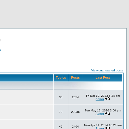
!
r
View unanswered posts
Topics
Posts
Last Post
Fri Mar 10, 2023 6:24 pm
38
2654
Admin
Tue May 19, 2026 3:50 pm
70
23036
Admin
Mon Apr 01, 2024 10:28 am
42
2494
Admin