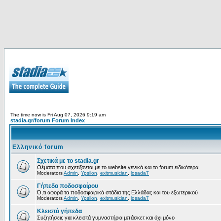
The time now is Fri Aug 07, 2026 9:19 am
stadia.gr/forum Forum Index
Ελληνικό forum
Σχετικά με το stadia.gr
Θέματα που σχετίζονται με το website γενικά και το forum ειδικότερα
Moderators
Admin
,
Ypsilon
,
exitmusician
,
losada7
Γήπεδα ποδοσφαίρου
Ό,τι αφορά τα ποδοσφαιρικά στάδια της Ελλάδας και του εξωτερικού
Moderators
Admin
,
Ypsilon
,
exitmusician
,
losada7
Κλειστά γήπεδα
Συζητήσεις για κλειστά γυμναστήρια μπάσκετ και όχι μόνο