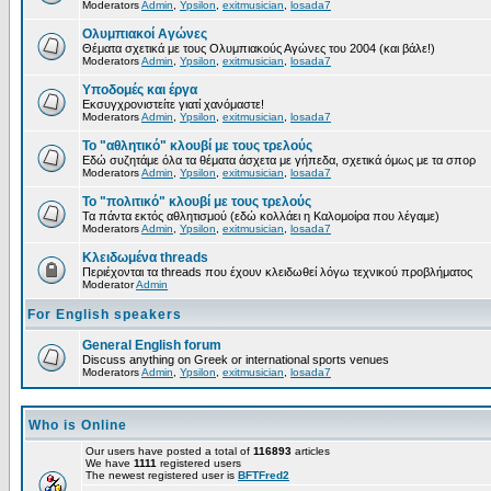
Moderators
Admin
,
Ypsilon
,
exitmusician
,
losada7
Ολυμπιακοί Αγώνες
Θέματα σχετικά με τους Ολυμπιακούς Αγώνες του 2004 (και βάλε!)
Moderators
Admin
,
Ypsilon
,
exitmusician
,
losada7
Υποδομές και έργα
Εκσυγχρονιστείτε γιατί χανόμαστε!
Moderators
Admin
,
Ypsilon
,
exitmusician
,
losada7
Το "αθλητικό" κλουβί με τους τρελούς
Εδώ συζητάμε όλα τα θέματα άσχετα με γήπεδα, σχετικά όμως με τα σπορ
Moderators
Admin
,
Ypsilon
,
exitmusician
,
losada7
Το "πολιτικό" κλουβί με τους τρελούς
Τα πάντα εκτός αθλητισμού (εδώ κολλάει η Καλομοίρα που λέγαμε)
Moderators
Admin
,
Ypsilon
,
exitmusician
,
losada7
Κλειδωμένα threads
Περιέχονται τα threads που έχουν κλειδωθεί λόγω τεχνικού προβλήματος
Moderator
Admin
For English speakers
General English forum
Discuss anything on Greek or international sports venues
Moderators
Admin
,
Ypsilon
,
exitmusician
,
losada7
Who is Online
Our users have posted a total of
116893
articles
We have
1111
registered users
The newest registered user is
BFTFred2