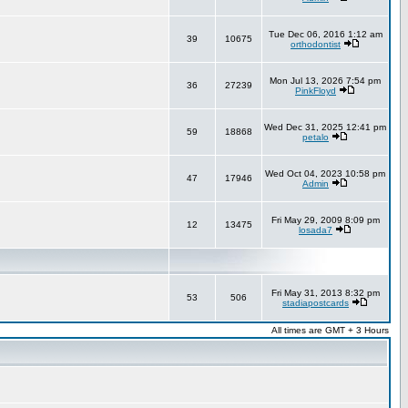
Tue Dec 06, 2016 1:12 am
39
10675
orthodontist
Mon Jul 13, 2026 7:54 pm
36
27239
PinkFloyd
Wed Dec 31, 2025 12:41 pm
59
18868
petalo
Wed Oct 04, 2023 10:58 pm
47
17946
Admin
Fri May 29, 2009 8:09 pm
12
13475
losada7
Fri May 31, 2013 8:32 pm
53
506
stadiapostcards
All times are GMT + 3 Hours