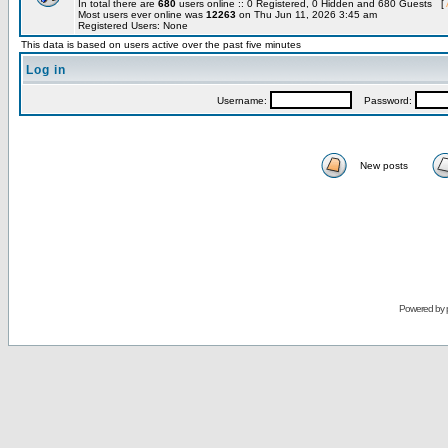
In total there are
680
users online :: 0 Registered, 0 Hidden and 680 Guests [
Most users ever online was
12263
on Thu Jun 11, 2026 3:45 am
Registered Users: None
This data is based on users active over the past five minutes
Log in
Username:
Password:
New posts
Powered by