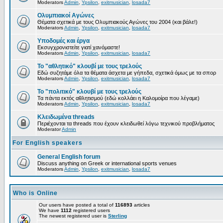
Moderators
Admin
,
Ypsilon
,
exitmusician
,
losada7
Ολυμπιακοί Αγώνες
Θέματα σχετικά με τους Ολυμπιακούς Αγώνες του 2004 (και βάλε!)
Moderators
Admin
,
Ypsilon
,
exitmusician
,
losada7
Υποδομές και έργα
Εκσυγχρονιστείτε γιατί χανόμαστε!
Moderators
Admin
,
Ypsilon
,
exitmusician
,
losada7
Το "αθλητικό" κλουβί με τους τρελούς
Εδώ συζητάμε όλα τα θέματα άσχετα με γήπεδα, σχετικά όμως με τα σπορ
Moderators
Admin
,
Ypsilon
,
exitmusician
,
losada7
Το "πολιτικό" κλουβί με τους τρελούς
Τα πάντα εκτός αθλητισμού (εδώ κολλάει η Καλομοίρα που λέγαμε)
Moderators
Admin
,
Ypsilon
,
exitmusician
,
losada7
Κλειδωμένα threads
Περιέχονται τα threads που έχουν κλειδωθεί λόγω τεχνικού προβλήματος
Moderator
Admin
For English speakers
General English forum
Discuss anything on Greek or international sports venues
Moderators
Admin
,
Ypsilon
,
exitmusician
,
losada7
Who is Online
Our users have posted a total of
116893
articles
We have
1112
registered users
The newest registered user is
Sterling