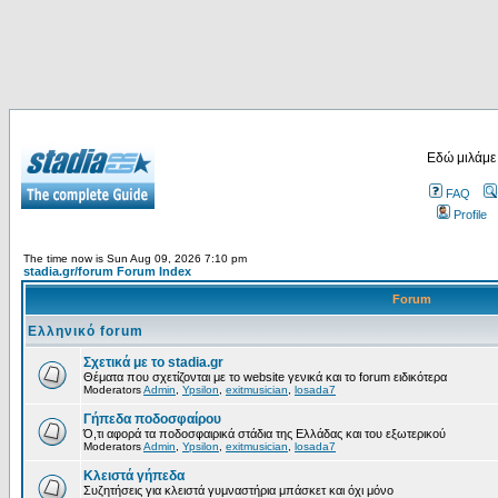
Εδώ μιλάμε
FAQ
Profile
The time now is Sun Aug 09, 2026 7:10 pm
stadia.gr/forum Forum Index
Forum
Ελληνικό forum
Σχετικά με το stadia.gr
Θέματα που σχετίζονται με το website γενικά και το forum ειδικότερα
Moderators
Admin
,
Ypsilon
,
exitmusician
,
losada7
Γήπεδα ποδοσφαίρου
Ό,τι αφορά τα ποδοσφαιρικά στάδια της Ελλάδας και του εξωτερικού
Moderators
Admin
,
Ypsilon
,
exitmusician
,
losada7
Κλειστά γήπεδα
Συζητήσεις για κλειστά γυμναστήρια μπάσκετ και όχι μόνο