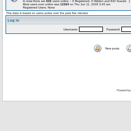
In total there are
632
users online :: 0 Registered, 0 Hidden and 632 Guests [
Most users ever online was
12263
on Thu Jun 11, 2026 3:45 am
Registered Users: None
This data is based on users active over the past five minutes
Log in
Username:
Password:
New posts
Powered by