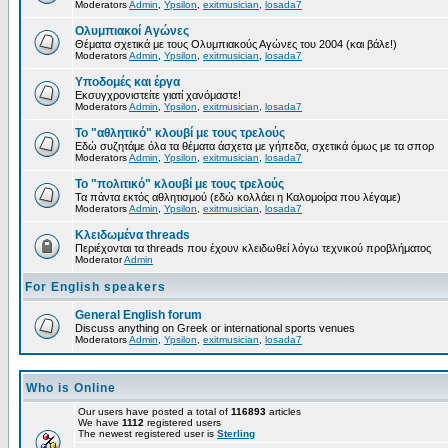
Moderators
Admin
,
Ypsilon
,
exitmusician
,
losada7
Ολυμπιακοί Αγώνες
Θέματα σχετικά με τους Ολυμπιακούς Αγώνες του 2004 (και βάλε!)
Moderators
Admin
,
Ypsilon
,
exitmusician
,
losada7
Υποδομές και έργα
Εκσυγχρονιστείτε γιατί χανόμαστε!
Moderators
Admin
,
Ypsilon
,
exitmusician
,
losada7
Το "αθλητικό" κλουβί με τους τρελούς
Εδώ συζητάμε όλα τα θέματα άσχετα με γήπεδα, σχετικά όμως με τα σπορ
Moderators
Admin
,
Ypsilon
,
exitmusician
,
losada7
Το "πολιτικό" κλουβί με τους τρελούς
Τα πάντα εκτός αθλητισμού (εδώ κολλάει η Καλομοίρα που λέγαμε)
Moderators
Admin
,
Ypsilon
,
exitmusician
,
losada7
Κλειδωμένα threads
Περιέχονται τα threads που έχουν κλειδωθεί λόγω τεχνικού προβλήματος
Moderator
Admin
For English speakers
General English forum
Discuss anything on Greek or international sports venues
Moderators
Admin
,
Ypsilon
,
exitmusician
,
losada7
Who is Online
Our users have posted a total of
116893
articles
We have
1112
registered users
The newest registered user is
Sterling