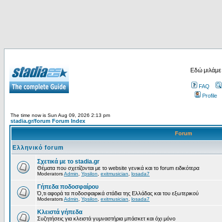
Εδώ μιλάμε
FAQ
Profile
The time now is Sun Aug 09, 2026 2:13 pm
stadia.gr/forum Forum Index
Forum
Ελληνικό forum
Σχετικά με το stadia.gr
Θέματα που σχετίζονται με το website γενικά και το forum ειδικότερα
Moderators
Admin
,
Ypsilon
,
exitmusician
,
losada7
Γήπεδα ποδοσφαίρου
Ό,τι αφορά τα ποδοσφαιρικά στάδια της Ελλάδας και του εξωτερικού
Moderators
Admin
,
Ypsilon
,
exitmusician
,
losada7
Κλειστά γήπεδα
Συζητήσεις για κλειστά γυμναστήρια μπάσκετ και όχι μόνο