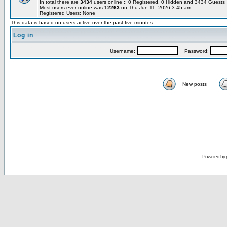
In total there are
3434
users online :: 0 Registered, 0 Hidden and 3434 Guest
Most users ever online was
12263
on Thu Jun 11, 2026 3:45 am
Registered Users: None
This data is based on users active over the past five minutes
Log in
Username:
Password:
New posts
Powered by