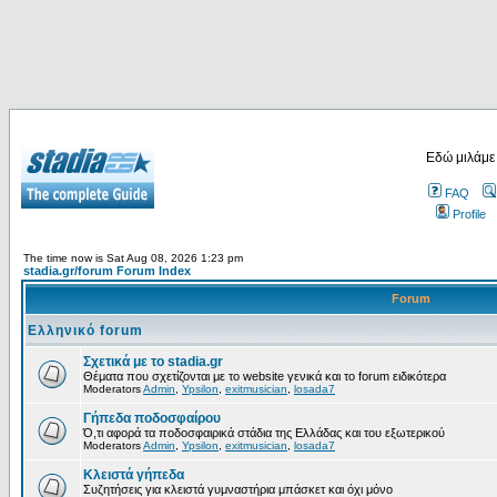
Εδώ μιλάμε
FAQ
Profile
The time now is Sat Aug 08, 2026 1:23 pm
stadia.gr/forum Forum Index
Forum
Ελληνικό forum
Σχετικά με το stadia.gr
Θέματα που σχετίζονται με το website γενικά και το forum ειδικότερα
Moderators
Admin
,
Ypsilon
,
exitmusician
,
losada7
Γήπεδα ποδοσφαίρου
Ό,τι αφορά τα ποδοσφαιρικά στάδια της Ελλάδας και του εξωτερικού
Moderators
Admin
,
Ypsilon
,
exitmusician
,
losada7
Κλειστά γήπεδα
Συζητήσεις για κλειστά γυμναστήρια μπάσκετ και όχι μόνο