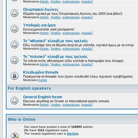
Moderators
Admin
,
Ypsilon
,
exitmusician
,
losada7
Ολυμπιακοί Αγώνες
Θέματα σχετικά με τους Ολυμπιακούς Αγώνες του 2004 (και βάλε!)
Moderators
Admin
,
Ypsilon
,
exitmusician
,
losada7
Υποδομές και έργα
Εκσυγχρονιστείτε γιατί χανόμαστε!
Moderators
Admin
,
Ypsilon
,
exitmusician
,
losada7
Το "αθλητικό" κλουβί με τους τρελούς
Εδώ συζητάμε όλα τα θέματα άσχετα με γήπεδα, σχετικά όμως με τα σπορ
Moderators
Admin
,
Ypsilon
,
exitmusician
,
losada7
Το "πολιτικό" κλουβί με τους τρελούς
Τα πάντα εκτός αθλητισμού (εδώ κολλάει η Καλομοίρα που λέγαμε)
Moderators
Admin
,
Ypsilon
,
exitmusician
,
losada7
Κλειδωμένα threads
Περιέχονται τα threads που έχουν κλειδωθεί λόγω τεχνικού προβλήματος
Moderator
Admin
For English speakers
General English forum
Discuss anything on Greek or international sports venues
Moderators
Admin
,
Ypsilon
,
exitmusician
,
losada7
Who is Online
Our users have posted a total of
116893
articles
We have
1112
registered users
The newest registered user is
Sterling