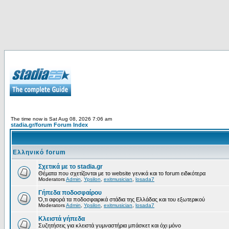
The time now is Sat Aug 08, 2026 7:06 am
stadia.gr/forum Forum Index
Ελληνικό forum
Σχετικά με το stadia.gr
Θέματα που σχετίζονται με το website γενικά και το forum ειδικότερα
Moderators
Admin
,
Ypsilon
,
exitmusician
,
losada7
Γήπεδα ποδοσφαίρου
Ό,τι αφορά τα ποδοσφαιρικά στάδια της Ελλάδας και του εξωτερικού
Moderators
Admin
,
Ypsilon
,
exitmusician
,
losada7
Κλειστά γήπεδα
Συζητήσεις για κλειστά γυμναστήρια μπάσκετ και όχι μόνο