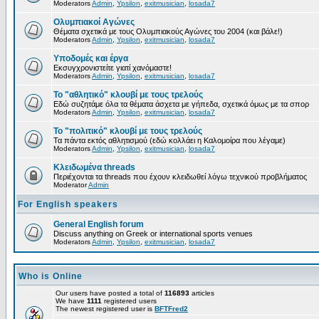
Moderators
Admin
,
Ypsilon
,
exitmusician
,
losada7
Ολυμπιακοί Αγώνες
Θέματα σχετικά με τους Ολυμπιακούς Αγώνες του 2004 (και βάλε!)
Moderators
Admin
,
Ypsilon
,
exitmusician
,
losada7
Υποδομές και έργα
Εκσυγχρονιστείτε γιατί χανόμαστε!
Moderators
Admin
,
Ypsilon
,
exitmusician
,
losada7
Το "αθλητικό" κλουβί με τους τρελούς
Εδώ συζητάμε όλα τα θέματα άσχετα με γήπεδα, σχετικά όμως με τα σπορ
Moderators
Admin
,
Ypsilon
,
exitmusician
,
losada7
Το "πολιτικό" κλουβί με τους τρελούς
Τα πάντα εκτός αθλητισμού (εδώ κολλάει η Καλομοίρα που λέγαμε)
Moderators
Admin
,
Ypsilon
,
exitmusician
,
losada7
Κλειδωμένα threads
Περιέχονται τα threads που έχουν κλειδωθεί λόγω τεχνικού προβλήματος
Moderator
Admin
For English speakers
General English forum
Discuss anything on Greek or international sports venues
Moderators
Admin
,
Ypsilon
,
exitmusician
,
losada7
Who is Online
Our users have posted a total of
116893
articles
We have
1111
registered users
The newest registered user is
BFTFred2