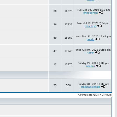
Tue Dec 06, 2016 1:12 am
39
10675
orthodontist
Mon Jul 13, 2026 7:54 pm
36
27239
PinkFloyd
Wed Dec 31, 2025 12:41 pm
59
18868
petalo
Wed Oct 04, 2023 10:58 pm
47
17946
Admin
Fri May 29, 2009 8:09 pm
12
13475
losada7
Fri May 31, 2013 8:32 pm
53
506
stadiapostcards
All times are GMT + 3 Hours