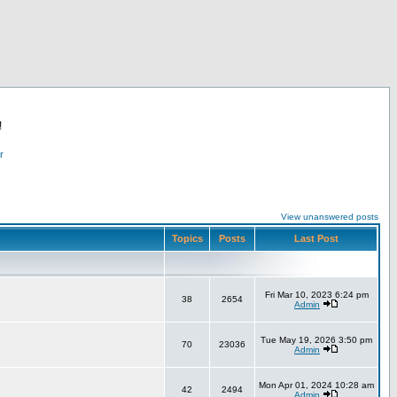
!
r
View unanswered posts
Topics
Posts
Last Post
Fri Mar 10, 2023 6:24 pm
38
2654
Admin
Tue May 19, 2026 3:50 pm
70
23036
Admin
Mon Apr 01, 2024 10:28 am
42
2494
Admin