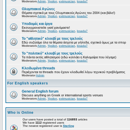
Moderators
Admin
,
Ypsilon
,
exitmusician
,
losada7
Ολυμπιακοί Αγώνες
Θέματα σχετικά με τους Ολυμπιακούς Αγώνες του 2004 (και βάλε!)
Moderators
Admin
,
Ypsilon
,
exitmusician
,
losada7
Υποδομές και έργα
Εκσυγχρονιστείτε γιατί χανόμαστε!
Moderators
Admin
,
Ypsilon
,
exitmusician
,
losada7
Το "αθλητικό" κλουβί με τους τρελούς
Εδώ συζητάμε όλα τα θέματα άσχετα με γήπεδα, σχετικά όμως με τα σπορ
Moderators
Admin
,
Ypsilon
,
exitmusician
,
losada7
Το "πολιτικό" κλουβί με τους τρελούς
Τα πάντα εκτός αθλητισμού (εδώ κολλάει η Καλομοίρα που λέγαμε)
Moderators
Admin
,
Ypsilon
,
exitmusician
,
losada7
Κλειδωμένα threads
Περιέχονται τα threads που έχουν κλειδωθεί λόγω τεχνικού προβλήματος
Moderator
Admin
For English speakers
General English forum
Discuss anything on Greek or international sports venues
Moderators
Admin
,
Ypsilon
,
exitmusician
,
losada7
Who is Online
Our users have posted a total of
116893
articles
We have
1112
registered users
The newest registered user is
Sterling