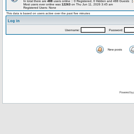
In total there are
488
users online :: 0 Registered, 0 Hidden and 488 Guests [
Most users ever online was
12263
on Thu Jun 11, 2026 3:45 am
Registered Users: None
This data is based on users active over the past five minutes
Log in
Username:
Password:
New posts
Powered by