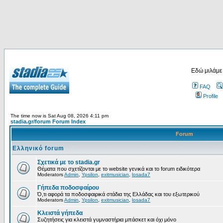
Εδώ μιλάμε
FAQ
Profile
The time now is Sat Aug 08, 2026 4:11 pm
stadia.gr/forum Forum Index
Forum
Ελληνικό forum
Σχετικά με το stadia.gr
Θέματα που σχετίζονται με το website γενικά και το forum ειδικότερα
Moderators
Admin
,
Ypsilon
,
exitmusician
,
losada7
Γήπεδα ποδοσφαίρου
Ό,τι αφορά τα ποδοσφαιρικά στάδια της Ελλάδας και του εξωτερικού
Moderators
Admin
,
Ypsilon
,
exitmusician
,
losada7
Κλειστά γήπεδα
Συζητήσεις για κλειστά γυμναστήρια μπάσκετ και όχι μόνο