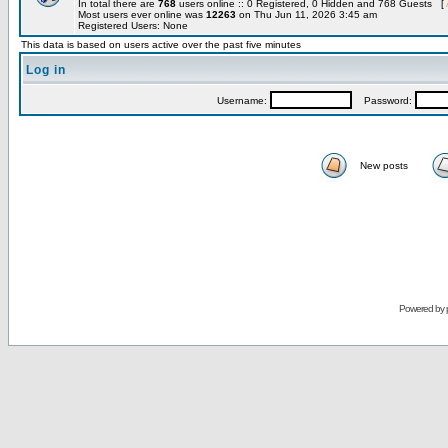
In total there are
768
users online :: 0 Registered, 0 Hidden and 768 Guests [
Most users ever online was
12263
on Thu Jun 11, 2026 3:45 am
Registered Users: None
This data is based on users active over the past five minutes
Log in
Username:
Password:
New posts
Powered by