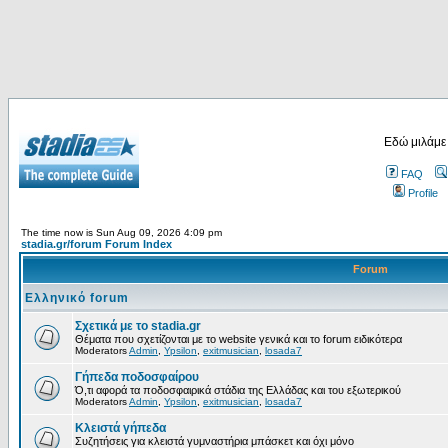
Εδώ μιλάμε
FAQ
Profile
The time now is Sun Aug 09, 2026 4:09 pm
stadia.gr/forum Forum Index
Forum
Ελληνικό forum
Σχετικά με το stadia.gr
Θέματα που σχετίζονται με το website γενικά και το forum ειδικότερα
Moderators
Admin
,
Ypsilon
,
exitmusician
,
losada7
Γήπεδα ποδοσφαίρου
Ό,τι αφορά τα ποδοσφαιρικά στάδια της Ελλάδας και του εξωτερικού
Moderators
Admin
,
Ypsilon
,
exitmusician
,
losada7
Κλειστά γήπεδα
Συζητήσεις για κλειστά γυμναστήρια μπάσκετ και όχι μόνο