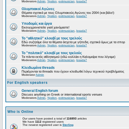
Moderators
Admin
,
Ypsilon
,
exitmusician
,
losada7
Ολυμπιακοί Αγώνες
Θέματα σχετικά με τους Ολυμπιακούς Αγώνες του 2004 (και βάλε!)
Moderators
Admin
,
Ypsilon
,
exitmusician
,
losada7
Υποδομές και έργα
Εκσυγχρονιστείτε γιατί χανόμαστε!
Moderators
Admin
,
Ypsilon
,
exitmusician
,
losada7
Το "αθλητικό" κλουβί με τους τρελούς
Εδώ συζητάμε όλα τα θέματα άσχετα με γήπεδα, σχετικά όμως με τα σπορ
Moderators
Admin
,
Ypsilon
,
exitmusician
,
losada7
Το "πολιτικό" κλουβί με τους τρελούς
Τα πάντα εκτός αθλητισμού (εδώ κολλάει η Καλομοίρα που λέγαμε)
Moderators
Admin
,
Ypsilon
,
exitmusician
,
losada7
Κλειδωμένα threads
Περιέχονται τα threads που έχουν κλειδωθεί λόγω τεχνικού προβλήματος
Moderator
Admin
For English speakers
General English forum
Discuss anything on Greek or international sports venues
Moderators
Admin
,
Ypsilon
,
exitmusician
,
losada7
Who is Online
Our users have posted a total of
116893
articles
We have
1112
registered users
The newest registered user is
Sterling