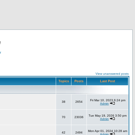
!
r
View unanswered posts
Topics
Posts
Last Post
Fri Mar 10, 2023 6:24 pm
38
2654
Admin
Tue May 19, 2026 3:50 pm
70
23036
Admin
Mon Apr 01, 2024 10:28 am
42
2494
Admin