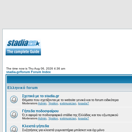
The time now is Thu Aug 06, 2026 4:36 am
stadia.gr/forum Forum Index
Ελληνικό forum
Σχετικά με το stadia.gr
Θέματα που σχετίζονται με το website γενικά και το forum ειδικότερα
Moderators
Admin
,
Ypsilon
,
exitmusician
,
losada7
Γήπεδα ποδοσφαίρου
Ό,τι αφορά τα ποδοσφαιρικά στάδια της Ελλάδας και του εξωτερικού
Moderators
Admin
,
Ypsilon
,
exitmusician
,
losada7
Κλειστά γήπεδα
Συζητήσεις για κλειστά γυμναστήρια μπάσκετ και όχι μόνο