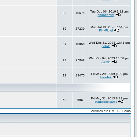
Tue Dec 06, 2016 1:12 am
39
10675
orthodontist
Mon Jul 13, 2026 7:54 pm
36
27239
PinkFloyd
Wed Dec 31, 2025 12:41 pm
59
18868
petalo
Wed Oct 04, 2023 10:58 pm
47
17946
Admin
Fri May 29, 2009 8:09 pm
12
13475
losada7
Fri May 31, 2013 8:32 pm
53
506
stadiapostcards
All times are GMT + 3 Hours