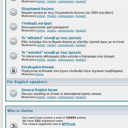
Moderators
Admin
,
Ypsilon
,
exitmusician
,
losada7
Ολυμπιακοί Αγώνες
Θέματα σχετικά με τους Ολυμπιακούς Αγώνες του 2004 (και βάλε!)
Moderators
Admin
,
Ypsilon
,
exitmusician
,
losada7
Υποδομές και έργα
Εκσυγχρονιστείτε γιατί χανόμαστε!
Moderators
Admin
,
Ypsilon
,
exitmusician
,
losada7
Το "αθλητικό" κλουβί με τους τρελούς
Εδώ συζητάμε όλα τα θέματα άσχετα με γήπεδα, σχετικά όμως με τα σπορ
Moderators
Admin
,
Ypsilon
,
exitmusician
,
losada7
Το "πολιτικό" κλουβί με τους τρελούς
Τα πάντα εκτός αθλητισμού (εδώ κολλάει η Καλομοίρα που λέγαμε)
Moderators
Admin
,
Ypsilon
,
exitmusician
,
losada7
Κλειδωμένα threads
Περιέχονται τα threads που έχουν κλειδωθεί λόγω τεχνικού προβλήματος
Moderator
Admin
For English speakers
General English forum
Discuss anything on Greek or international sports venues
Moderators
Admin
,
Ypsilon
,
exitmusician
,
losada7
Who is Online
Our users have posted a total of
116893
articles
We have
1111
registered users
The newest registered user is
BFTFred2