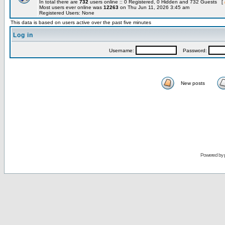
In total there are
732
users online :: 0 Registered, 0 Hidden and 732 Guests [
Most users ever online was
12263
on Thu Jun 11, 2026 3:45 am
Registered Users: None
This data is based on users active over the past five minutes
Log in
Username:
Password:
New posts
Powered by