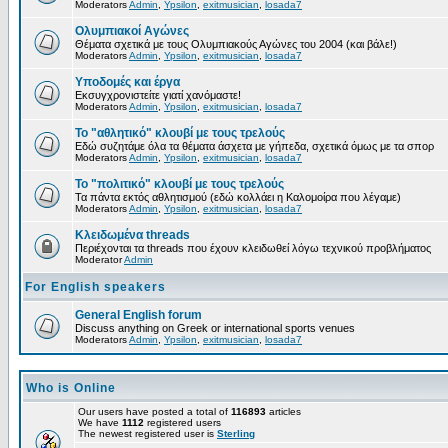
Moderators
Admin
,
Ypsilon
,
exitmusician
,
losada7
Ολυμπιακοί Αγώνες
Θέματα σχετικά με τους Ολυμπιακούς Αγώνες του 2004 (και βάλε!)
Moderators
Admin
,
Ypsilon
,
exitmusician
,
losada7
Υποδομές και έργα
Εκσυγχρονιστείτε γιατί χανόμαστε!
Moderators
Admin
,
Ypsilon
,
exitmusician
,
losada7
Το "αθλητικό" κλουβί με τους τρελούς
Εδώ συζητάμε όλα τα θέματα άσχετα με γήπεδα, σχετικά όμως με τα σπορ
Moderators
Admin
,
Ypsilon
,
exitmusician
,
losada7
Το "πολιτικό" κλουβί με τους τρελούς
Τα πάντα εκτός αθλητισμού (εδώ κολλάει η Καλομοίρα που λέγαμε)
Moderators
Admin
,
Ypsilon
,
exitmusician
,
losada7
Κλειδωμένα threads
Περιέχονται τα threads που έχουν κλειδωθεί λόγω τεχνικού προβλήματος
Moderator
Admin
For English speakers
General English forum
Discuss anything on Greek or international sports venues
Moderators
Admin
,
Ypsilon
,
exitmusician
,
losada7
Who is Online
Our users have posted a total of
116893
articles
We have
1112
registered users
The newest registered user is
Sterling