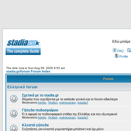
Εδώ μιλάμε
FAQ
Profile
The time now is Sun Aug 09, 2026 6:53 am
stadia.gr/forum Forum Index
Forum
Ελληνικό forum
Σχετικά με το stadia.gr
Θέματα που σχετίζονται με το website γενικά και το forum ειδικότερα
Moderators
Admin
,
Ypsilon
,
exitmusician
,
losada7
Γήπεδα ποδοσφαίρου
Ό,τι αφορά τα ποδοσφαιρικά στάδια της Ελλάδας και του εξωτερικού
Moderators
Admin
,
Ypsilon
,
exitmusician
,
losada7
Κλειστά γήπεδα
Συζητήσεις για κλειστά γυμναστήρια μπάσκετ και όχι μόνο